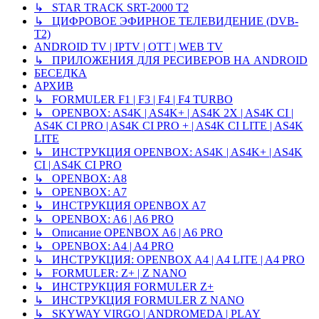
↳ STAR TRACK SRT-2000 T2
↳ ЦИФРОВОЕ ЭФИРНОЕ ТЕЛЕВИДЕНИЕ (DVB-
T2)
ANDROID TV | IPTV | OTT | WEB TV
↳ ПРИЛОЖЕНИЯ ДЛЯ РЕСИВЕРОВ НА ANDROID
БЕСЕДКА
АРХИВ
↳ FORMULER F1 | F3 | F4 | F4 TURBO
↳ OPENBOX: AS4K | AS4K+ | AS4K 2X | AS4K CI |
AS4K CI PRO | AS4K CI PRO + | AS4K CI LITE | AS4K
LITE
↳ ИНСТРУКЦИЯ OPENBOX: AS4K | AS4K+ | AS4K
CI | AS4K CI PRO
↳ OPENBOX: A8
↳ OPENBOX: A7
↳ ИНСТРУКЦИЯ OPENBOX A7
↳ OPENBOX: A6 | A6 PRO
↳ Описание OPENBOX A6 | A6 PRO
↳ OPENBOX: A4 | A4 PRO
↳ ИНСТРУКЦИЯ: OPENBOX A4 | A4 LITE | A4 PRO
↳ FORMULER: Z+ | Z NANO
↳ ИНСТРУКЦИЯ FORMULER Z+
↳ ИНСТРУКЦИЯ FORMULER Z NANO
↳ SKYWAY VIRGO | ANDROMEDA | PLAY