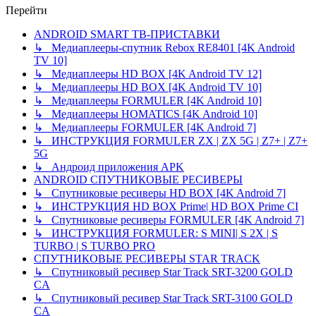
Перейти
ANDROID SMART ТВ-ПРИСТАВКИ
↳ Медиаплееры-спутник Rebox RE8401 [4K Android
TV 10]
↳ Медиаплееры HD BOX [4K Android TV 12]
↳ Медиаплееры HD BOX [4K Android TV 10]
↳ Медиаплееры FORMULER [4K Android 10]
↳ Медиаплееры HOMATICS [4K Android 10]
↳ Медиаплееры FORMULER [4K Android 7]
↳ ИНСТРУКЦИЯ FORMULER ZX | ZX 5G | Z7+ | Z7+
5G
↳ Андроид приложения APK
ANDROID СПУТНИКОВЫЕ РЕСИВЕРЫ
↳ Спутниковые ресиверы HD BOX [4K Android 7]
↳ ИНСТРУКЦИЯ HD BOX Prime| HD BOX Prime CI
↳ Спутниковые ресиверы FORMULER [4K Android 7]
↳ ИНСТРУКЦИЯ FORMULER: S MINI| S 2X | S
TURBO | S TURBO PRO
СПУТНИКОВЫЕ РЕСИВЕРЫ STAR TRACK
↳ Спутниковый ресивер Star Track SRT-3200 GOLD
CA
↳ Спутниковый ресивер Star Track SRT-3100 GOLD
CA