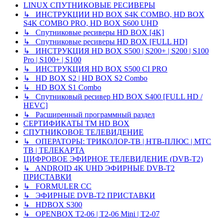
LINUX СПУТНИКОВЫЕ РЕСИВЕРЫ
↳ ИНСТРУКЦИИ HD BOX S4K COMBO, HD BOX
S4K COMBO PRO, HD BOX S600 UHD
↳ Спутниковые ресиверы HD BOX [4K]
↳ Спутниковые ресиверы HD BOX [FULL HD]
↳ ИНСТРУКЦИЯ HD BOX S500 | S200+ | S200 | S100
Pro | S100+ | S100
↳ ИНСТРУКЦИЯ HD BOX S500 CI PRO
↳ HD BOX S2 | HD BOX S2 Combo
↳ HD BOX S1 Combo
↳ Спутниковый ресивер HD BOX S400 [FULL HD /
HEVC]
↳ Расширенный программный раздел
СЕРТИФИКАТЫ TM HD BOX
СПУТНИКОВОЕ ТЕЛЕВИДЕНИЕ
↳ ОПЕРАТОРЫ: ТРИКОЛОР-ТВ | НТВ-ПЛЮС | МТС
ТВ | ТЕЛЕКАРТА
ЦИФРОВОЕ ЭФИРНОЕ ТЕЛЕВИДЕНИЕ (DVB-T2)
↳ ANDROID 4K UHD ЭФИРНЫЕ DVB-T2
ПРИСТАВКИ
↳ FORMULER CC
↳ ЭФИРНЫЕ DVB-T2 ПРИСТАВКИ
↳ HDBOX S300
↳ OPENBOX T2-06 | T2-06 Mini | T2-07