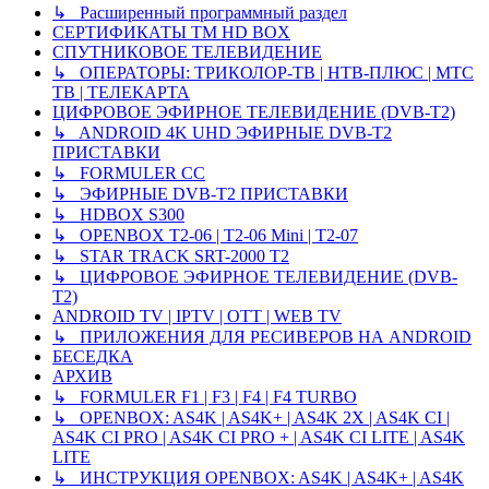
↳ Расширенный программный раздел
СЕРТИФИКАТЫ TM HD BOX
СПУТНИКОВОЕ ТЕЛЕВИДЕНИЕ
↳ ОПЕРАТОРЫ: ТРИКОЛОР-ТВ | НТВ-ПЛЮС | МТС
ТВ | ТЕЛЕКАРТА
ЦИФРОВОЕ ЭФИРНОЕ ТЕЛЕВИДЕНИЕ (DVB-T2)
↳ ANDROID 4K UHD ЭФИРНЫЕ DVB-T2
ПРИСТАВКИ
↳ FORMULER CC
↳ ЭФИРНЫЕ DVB-T2 ПРИСТАВКИ
↳ HDBOX S300
↳ OPENBOX T2-06 | T2-06 Mini | T2-07
↳ STAR TRACK SRT-2000 T2
↳ ЦИФРОВОЕ ЭФИРНОЕ ТЕЛЕВИДЕНИЕ (DVB-
T2)
ANDROID TV | IPTV | OTT | WEB TV
↳ ПРИЛОЖЕНИЯ ДЛЯ РЕСИВЕРОВ НА ANDROID
БЕСЕДКА
АРХИВ
↳ FORMULER F1 | F3 | F4 | F4 TURBO
↳ OPENBOX: AS4K | AS4K+ | AS4K 2X | AS4K CI |
AS4K CI PRO | AS4K CI PRO + | AS4K CI LITE | AS4K
LITE
↳ ИНСТРУКЦИЯ OPENBOX: AS4K | AS4K+ | AS4K