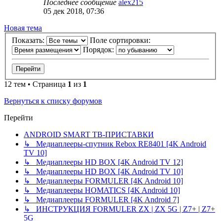
Последнее сообщение
alex215
05 дек 2018, 07:36
Новая тема
Показать:
Поле сортировки:
Порядок:
12 тем • Страница
1
из
1
Вернуться к списку форумов
Перейти
ANDROID SMART ТВ-ПРИСТАВКИ
↳ Медиаплееры-спутник Rebox RE8401 [4K Android
TV 10]
↳ Медиаплееры HD BOX [4K Android TV 12]
↳ Медиаплееры HD BOX [4K Android TV 10]
↳ Медиаплееры FORMULER [4K Android 10]
↳ Медиаплееры HOMATICS [4K Android 10]
↳ Медиаплееры FORMULER [4K Android 7]
↳ ИНСТРУКЦИЯ FORMULER ZX | ZX 5G | Z7+ | Z7+
5G