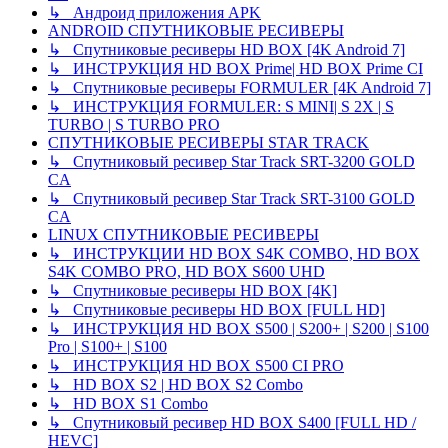
↳ Андроид приложения APK
ANDROID СПУТНИКОВЫЕ РЕСИВЕРЫ
↳ Спутниковые ресиверы HD BOX [4K Android 7]
↳ ИНСТРУКЦИЯ HD BOX Prime| HD BOX Prime CI
↳ Спутниковые ресиверы FORMULER [4K Android 7]
↳ ИНСТРУКЦИЯ FORMULER: S MINI| S 2X | S
TURBO | S TURBO PRO
СПУТНИКОВЫЕ РЕСИВЕРЫ STAR TRACK
↳ Спутниковый ресивер Star Track SRT-3200 GOLD
CA
↳ Спутниковый ресивер Star Track SRT-3100 GOLD
CA
LINUX СПУТНИКОВЫЕ РЕСИВЕРЫ
↳ ИНСТРУКЦИИ HD BOX S4K COMBO, HD BOX
S4K COMBO PRO, HD BOX S600 UHD
↳ Спутниковые ресиверы HD BOX [4K]
↳ Спутниковые ресиверы HD BOX [FULL HD]
↳ ИНСТРУКЦИЯ HD BOX S500 | S200+ | S200 | S100
Pro | S100+ | S100
↳ ИНСТРУКЦИЯ HD BOX S500 CI PRO
↳ HD BOX S2 | HD BOX S2 Combo
↳ HD BOX S1 Combo
↳ Спутниковый ресивер HD BOX S400 [FULL HD /
HEVC]