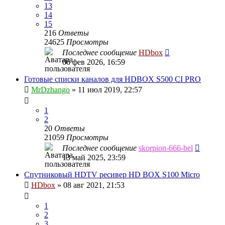
13
14
15
216
Ответы
24625
Просмотры
Последнее сообщение
HDbox
06 фев 2026, 16:59
Готовые списки каналов для HDBOX S500 CI PRO
MrDzhango
»
11 июл 2019, 22:57
1
2
20
Ответы
21059
Просмотры
Последнее сообщение
skorpion-666-bel
13 май 2025, 23:59
Спутниковый HDTV ресивер HD BOX S100 Micro
HDbox
»
08 авг 2021, 21:53
1
2
3