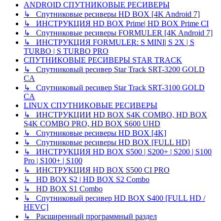
ANDROID СПУТНИКОВЫЕ РЕСИВЕРЫ
↳ Спутниковые ресиверы HD BOX [4K Android 7]
↳ ИНСТРУКЦИЯ HD BOX Prime| HD BOX Prime CI
↳ Спутниковые ресиверы FORMULER [4K Android 7]
↳ ИНСТРУКЦИЯ FORMULER: S MINI| S 2X | S
TURBO | S TURBO PRO
СПУТНИКОВЫЕ РЕСИВЕРЫ STAR TRACK
↳ Спутниковый ресивер Star Track SRT-3200 GOLD
CA
↳ Спутниковый ресивер Star Track SRT-3100 GOLD
CA
LINUX СПУТНИКОВЫЕ РЕСИВЕРЫ
↳ ИНСТРУКЦИИ HD BOX S4K COMBO, HD BOX
S4K COMBO PRO, HD BOX S600 UHD
↳ Спутниковые ресиверы HD BOX [4K]
↳ Спутниковые ресиверы HD BOX [FULL HD]
↳ ИНСТРУКЦИЯ HD BOX S500 | S200+ | S200 | S100
Pro | S100+ | S100
↳ ИНСТРУКЦИЯ HD BOX S500 CI PRO
↳ HD BOX S2 | HD BOX S2 Combo
↳ HD BOX S1 Combo
↳ Спутниковый ресивер HD BOX S400 [FULL HD /
HEVC]
↳ Расширенный программный раздел