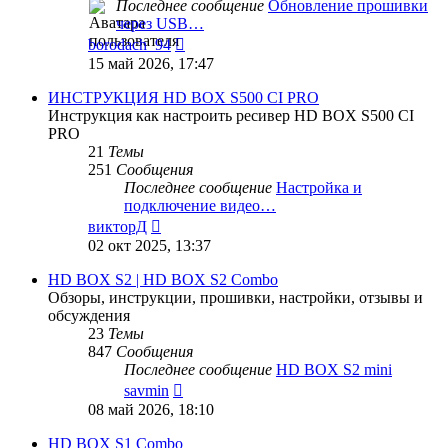
Последнее сообщение
Обновление прошивки
через USB…
Перейти
borodach_94
к
15 май 2026, 17:47
последнему
сообщению
ИНСТРУКЦИЯ HD BOX S500 CI PRO
Инструкция как настроить ресивер HD BOX S500 CI
PRO
21
Темы
251
Сообщения
Последнее сообщение
Настройка и
подключение видео…
Перейти
викторД
к
02 окт 2025, 13:37
последнему
сообщению
HD BOX S2 | HD BOX S2 Combo
Обзоры, инструкции, прошивки, настройки, отзывы и
обсуждения
23
Темы
847
Сообщения
Последнее сообщение
HD BOX S2 mini
Перейти
savmin
к
08 май 2026, 18:10
последнему
сообщению
HD BOX S1 Combo