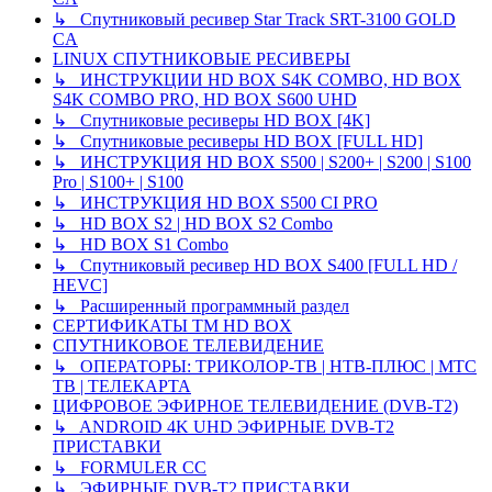
↳ Спутниковый ресивер Star Track SRT-3100 GOLD
CA
LINUX СПУТНИКОВЫЕ РЕСИВЕРЫ
↳ ИНСТРУКЦИИ HD BOX S4K COMBO, HD BOX
S4K COMBO PRO, HD BOX S600 UHD
↳ Спутниковые ресиверы HD BOX [4K]
↳ Спутниковые ресиверы HD BOX [FULL HD]
↳ ИНСТРУКЦИЯ HD BOX S500 | S200+ | S200 | S100
Pro | S100+ | S100
↳ ИНСТРУКЦИЯ HD BOX S500 CI PRO
↳ HD BOX S2 | HD BOX S2 Combo
↳ HD BOX S1 Combo
↳ Спутниковый ресивер HD BOX S400 [FULL HD /
HEVC]
↳ Расширенный программный раздел
СЕРТИФИКАТЫ TM HD BOX
СПУТНИКОВОЕ ТЕЛЕВИДЕНИЕ
↳ ОПЕРАТОРЫ: ТРИКОЛОР-ТВ | НТВ-ПЛЮС | МТС
ТВ | ТЕЛЕКАРТА
ЦИФРОВОЕ ЭФИРНОЕ ТЕЛЕВИДЕНИЕ (DVB-T2)
↳ ANDROID 4K UHD ЭФИРНЫЕ DVB-T2
ПРИСТАВКИ
↳ FORMULER CC
↳ ЭФИРНЫЕ DVB-T2 ПРИСТАВКИ