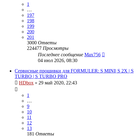
1
…
197
198
199
200
201
3000
Ответы
224477
Просмотры
Последнее сообщение
Max756
04 июл 2026, 08:30
Сервисные прошивки для FORMULER: S MINI| S 2X | S
TURBO | S TURBO PRO
HDbox
»
29 май 2020, 22:43
1
…
9
10
11
12
13
181
Ответы