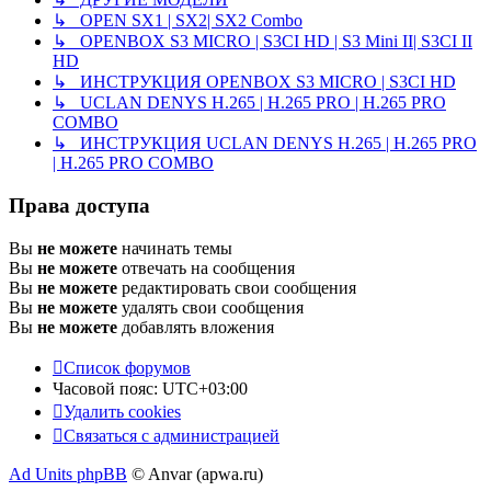
↳ OPEN SX1 | SX2| SX2 Combo
↳ OPENBOX S3 MICRO | S3CI HD | S3 Mini II| S3CI II
HD
↳ ИНСТРУКЦИЯ OPENBOX S3 MICRO | S3CI HD
↳ UCLAN DENYS H.265 | H.265 PRO | H.265 PRO
COMBO
↳ ИНСТРУКЦИЯ UCLAN DENYS H.265 | H.265 PRO
| H.265 PRO COMBO
Права доступа
Вы
не можете
начинать темы
Вы
не можете
отвечать на сообщения
Вы
не можете
редактировать свои сообщения
Вы
не можете
удалять свои сообщения
Вы
не можете
добавлять вложения
Список форумов
Часовой пояс:
UTC+03:00
Удалить cookies
Связаться с администрацией
Ad Units phpBB
© Anvar (apwa.ru)