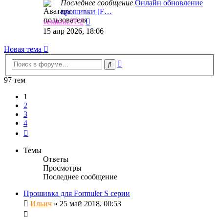
Последнее сообщение
Онлайн обновление
прошивки [F…
Перейти
verakruz77/2
к
15 апр 2026, 18:06
последнему
сообщению
Новая тема
Расширенный
Поиск
поиск
97 тем
1
2
3
4
След.
Темы
Ответы
Просмотры
Последнее сообщение
Прошивка для Formuler S серии
Ильич
»
25 май 2018, 00:53