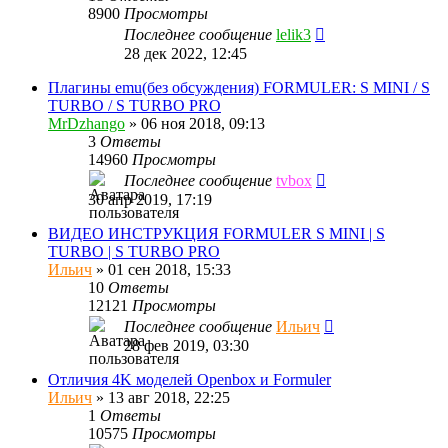
8900
Просмотры
Последнее сообщение
lelik3
28 дек 2022, 12:45
Плагины emu(без обсуждения) FORMULER: S MINI / S
TURBO / S TURBO PRO
MrDzhango
»
06 ноя 2018, 09:13
3
Ответы
14960
Просмотры
Последнее сообщение
tvbox
30 апр 2019, 17:19
ВИДЕО ИНСТРУКЦИЯ FORMULER S MINI | S
TURBO | S TURBO PRO
Ильич
»
01 сен 2018, 15:33
10
Ответы
12121
Просмотры
Последнее сообщение
Ильич
28 фев 2019, 03:30
Отличия 4K моделей Openbox и Formuler
Ильич
»
13 авг 2018, 22:25
1
Ответы
10575
Просмотры