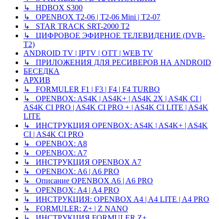
↳ HDBOX S300
↳ OPENBOX T2-06 | T2-06 Mini | T2-07
↳ STAR TRACK SRT-2000 T2
↳ ЦИФРОВОЕ ЭФИРНОЕ ТЕЛЕВИДЕНИЕ (DVB-
T2)
ANDROID TV | IPTV | OTT | WEB TV
↳ ПРИЛОЖЕНИЯ ДЛЯ РЕСИВЕРОВ НА ANDROID
БЕСЕДКА
АРХИВ
↳ FORMULER F1 | F3 | F4 | F4 TURBO
↳ OPENBOX: AS4K | AS4K+ | AS4K 2X | AS4K CI |
AS4K CI PRO | AS4K CI PRO + | AS4K CI LITE | AS4K
LITE
↳ ИНСТРУКЦИЯ OPENBOX: AS4K | AS4K+ | AS4K
CI | AS4K CI PRO
↳ OPENBOX: A8
↳ OPENBOX: A7
↳ ИНСТРУКЦИЯ OPENBOX A7
↳ OPENBOX: A6 | A6 PRO
↳ Описание OPENBOX A6 | A6 PRO
↳ OPENBOX: A4 | A4 PRO
↳ ИНСТРУКЦИЯ: OPENBOX A4 | A4 LITE | A4 PRO
↳ FORMULER: Z+ | Z NANO
↳ ИНСТРУКЦИЯ FORMULER Z+