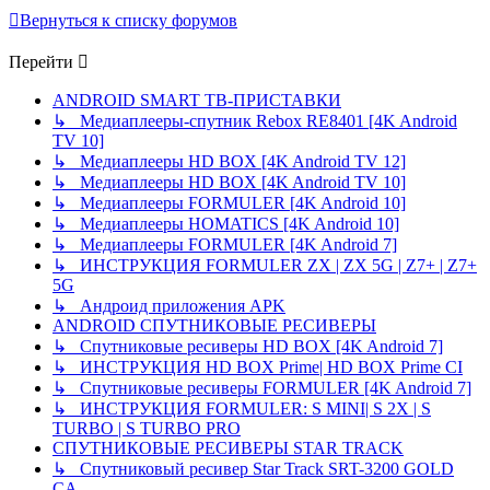
Вернуться к списку форумов
Перейти
ANDROID SMART ТВ-ПРИСТАВКИ
↳ Медиаплееры-спутник Rebox RE8401 [4K Android
TV 10]
↳ Медиаплееры HD BOX [4K Android TV 12]
↳ Медиаплееры HD BOX [4K Android TV 10]
↳ Медиаплееры FORMULER [4K Android 10]
↳ Медиаплееры HOMATICS [4K Android 10]
↳ Медиаплееры FORMULER [4K Android 7]
↳ ИНСТРУКЦИЯ FORMULER ZX | ZX 5G | Z7+ | Z7+
5G
↳ Андроид приложения APK
ANDROID СПУТНИКОВЫЕ РЕСИВЕРЫ
↳ Спутниковые ресиверы HD BOX [4K Android 7]
↳ ИНСТРУКЦИЯ HD BOX Prime| HD BOX Prime CI
↳ Спутниковые ресиверы FORMULER [4K Android 7]
↳ ИНСТРУКЦИЯ FORMULER: S MINI| S 2X | S
TURBO | S TURBO PRO
СПУТНИКОВЫЕ РЕСИВЕРЫ STAR TRACK
↳ Спутниковый ресивер Star Track SRT-3200 GOLD
CA