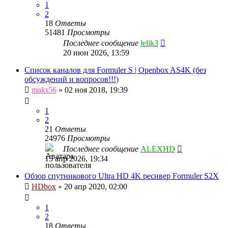
1
2
18
Ответы
51481
Просмотры
Последнее сообщение
lelik3
20 июн 2026, 13:59
Список каналов для Formuler S | Openbox AS4K (без
обсуждений и вопросов!!!)
maks56
»
02 ноя 2018, 19:39
1
2
21
Ответы
24976
Просмотры
Последнее сообщение
ALEXHD
15 апр 2026, 19:34
Обзор спутникового Ultra HD 4K ресивер Formuler S2X
HDbox
»
20 апр 2020, 02:00
1
2
18
Ответы