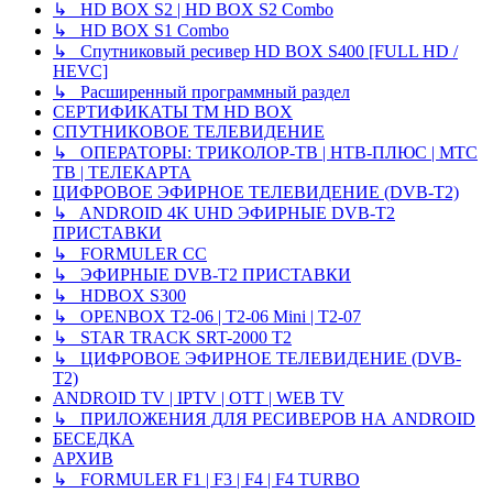
↳ HD BOX S2 | HD BOX S2 Combo
↳ HD BOX S1 Combo
↳ Спутниковый ресивер HD BOX S400 [FULL HD /
HEVC]
↳ Расширенный программный раздел
СЕРТИФИКАТЫ TM HD BOX
СПУТНИКОВОЕ ТЕЛЕВИДЕНИЕ
↳ ОПЕРАТОРЫ: ТРИКОЛОР-ТВ | НТВ-ПЛЮС | МТС
ТВ | ТЕЛЕКАРТА
ЦИФРОВОЕ ЭФИРНОЕ ТЕЛЕВИДЕНИЕ (DVB-T2)
↳ ANDROID 4K UHD ЭФИРНЫЕ DVB-T2
ПРИСТАВКИ
↳ FORMULER CC
↳ ЭФИРНЫЕ DVB-T2 ПРИСТАВКИ
↳ HDBOX S300
↳ OPENBOX T2-06 | T2-06 Mini | T2-07
↳ STAR TRACK SRT-2000 T2
↳ ЦИФРОВОЕ ЭФИРНОЕ ТЕЛЕВИДЕНИЕ (DVB-
T2)
ANDROID TV | IPTV | OTT | WEB TV
↳ ПРИЛОЖЕНИЯ ДЛЯ РЕСИВЕРОВ НА ANDROID
БЕСЕДКА
АРХИВ
↳ FORMULER F1 | F3 | F4 | F4 TURBO