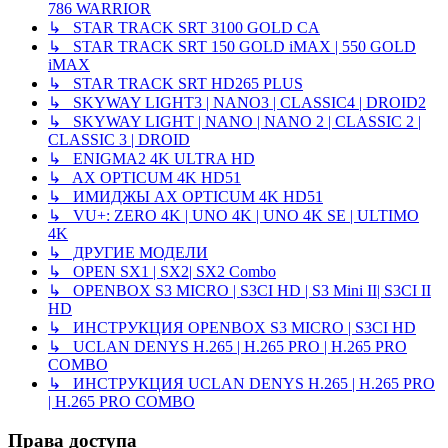
786 WARRIOR
↳ STAR TRACK SRT 3100 GOLD CA
↳ STAR TRACK SRT 150 GOLD iMAX | 550 GOLD
iMAX
↳ STAR TRACK SRT HD265 PLUS
↳ SKYWAY LIGHT3 | NANO3 | CLASSIC4 | DROID2
↳ SKYWAY LIGHT | NANO | NANO 2 | CLASSIC 2 |
CLASSIC 3 | DROID
↳ ENIGMA2 4K ULTRA HD
↳ AX OPTICUM 4K HD51
↳ ИМИДЖЫ AX OPTICUM 4K HD51
↳ VU+: ZERO 4K | UNO 4K | UNO 4K SE | ULTIMO
4K
↳ ДРУГИЕ МОДЕЛИ
↳ OPEN SX1 | SX2| SX2 Combo
↳ OPENBOX S3 MICRO | S3CI HD | S3 Mini II| S3CI II
HD
↳ ИНСТРУКЦИЯ OPENBOX S3 MICRO | S3CI HD
↳ UCLAN DENYS H.265 | H.265 PRO | H.265 PRO
COMBO
↳ ИНСТРУКЦИЯ UCLAN DENYS H.265 | H.265 PRO
| H.265 PRO COMBO
Права доступа