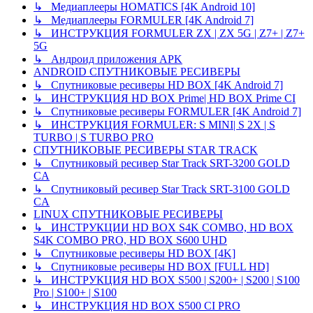
↳ Медиаплееры HOMATICS [4K Android 10]
↳ Медиаплееры FORMULER [4K Android 7]
↳ ИНСТРУКЦИЯ FORMULER ZX | ZX 5G | Z7+ | Z7+
5G
↳ Андроид приложения APK
ANDROID СПУТНИКОВЫЕ РЕСИВЕРЫ
↳ Спутниковые ресиверы HD BOX [4K Android 7]
↳ ИНСТРУКЦИЯ HD BOX Prime| HD BOX Prime CI
↳ Спутниковые ресиверы FORMULER [4K Android 7]
↳ ИНСТРУКЦИЯ FORMULER: S MINI| S 2X | S
TURBO | S TURBO PRO
СПУТНИКОВЫЕ РЕСИВЕРЫ STAR TRACK
↳ Спутниковый ресивер Star Track SRT-3200 GOLD
CA
↳ Спутниковый ресивер Star Track SRT-3100 GOLD
CA
LINUX СПУТНИКОВЫЕ РЕСИВЕРЫ
↳ ИНСТРУКЦИИ HD BOX S4K COMBO, HD BOX
S4K COMBO PRO, HD BOX S600 UHD
↳ Спутниковые ресиверы HD BOX [4K]
↳ Спутниковые ресиверы HD BOX [FULL HD]
↳ ИНСТРУКЦИЯ HD BOX S500 | S200+ | S200 | S100
Pro | S100+ | S100
↳ ИНСТРУКЦИЯ HD BOX S500 CI PRO