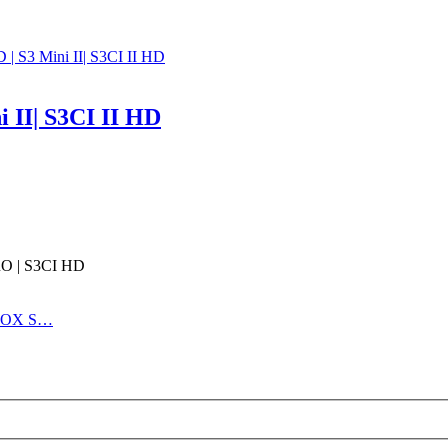
S3 Mini II| S3CI II HD
II| S3CI II HD
O | S3CI HD
NBOX S…