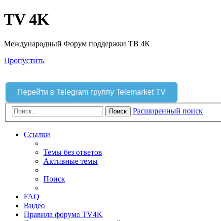
TV 4K
Международный Форум поддержки ТВ 4К
Пропустить
Перейти в Telegram группу Telemarket TV
Расширенный поиск
Поиск
Ссылки
Темы без ответов
Активные темы
Поиск
FAQ
Видео
Правила форума TV4K