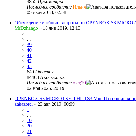
3855
Просмотры
Последнее сообщение
Ильич
05 июн 2018, 02:58
Обсуждение и общие вопросы по OPENBOX S3 MICRO /
MrDzhango
»
18 янв 2019, 12:13
1
…
39
40
41
42
43
640
Ответы
84403
Просмотры
Последнее сообщение
oleg70
02 ноя 2025, 20:19
OPENBOX S3 MICRO | S3CI HD | S3 Mini II и общие воп
zakazorel
»
23 авг 2019, 00:09
1
…
19
20
21