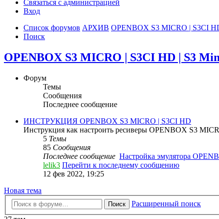
Связаться с администрацией
Вход
Список форумов
АРХИВ
OPENBOX S3 MICRO | S3CI HD | 
Поиск
OPENBOX S3 MICRO | S3CI HD | S3 Mini 
Форум
Темы
Сообщения
Последнее сообщение
ИНСТРУКЦИЯ OPENBOX S3 MICRO | S3CI HD
Инструкция как настроить ресиверы OPENBOX S3 MICR
5
Темы
85
Сообщения
Последнее сообщение
Настройка эмулятора OPE
lelik3
Перейти к последнему сообщению
12 фев 2022, 19:25
Новая тема
Расширенный поиск
Поиск