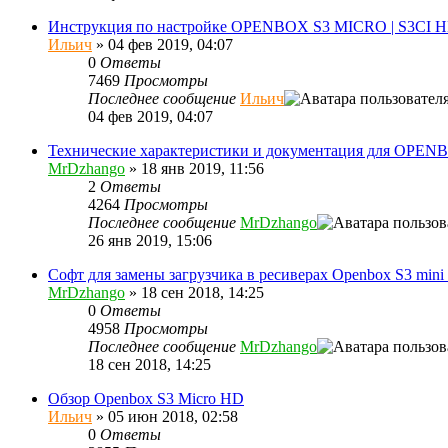
Инструкция по настройке OPENBOX S3 MICRO | S3CI 
Ильич
»
04 фев 2019, 04:07
0
Ответы
7469
Просмотры
Последнее сообщение
Ильич
04 фев 2019, 04:07
Технические характеристики и документация для OPEN
MrDzhango
»
18 янв 2019, 11:56
2
Ответы
4264
Просмотры
Последнее сообщение
MrDzhango
26 янв 2019, 15:06
Софт для замены загрузчика в ресиверах Openbox S3 mini
MrDzhango
»
18 сен 2018, 14:25
0
Ответы
4958
Просмотры
Последнее сообщение
MrDzhango
18 сен 2018, 14:25
Обзор Openbox S3 Micro HD
Ильич
»
05 июн 2018, 02:58
0
Ответы