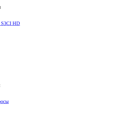
 S3CI HD
росы