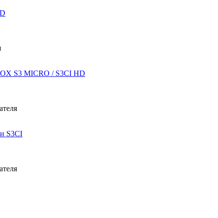
HD
BOX S3 MICRO / S3CI HD
 и S3CI