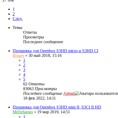
37 тем
1
2
След.
Темы
Ответы
Просмотры
Последнее сообщение
Прошивка для Openbox S3HD micro и S3HD CI
Ильич
»
30 май 2018, 15:16
1
2
3
4
5
62
Ответы
83063
Просмотры
Последнее сообщение
Admin
18 фев 2022, 14:11
Прошивка для Openbox S3HD mini II, S3CI II HD
MrDzhango
»
19 мар 2019, 14:51
1