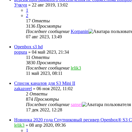
Учкун
»
22 авг 2019, 13:02
1
2
17
Ответы
3136
Просмотры
Последнее сообщение
Korpanin
07 авг 2023, 13:49
Openbox s3 hd
popura
»
04 май 2023, 21:34
11
Ответы
3830
Просмотры
Последнее сообщение
lelik3
11 май 2023, 08:11
Список каналов для S3 Mini II
zakazorel
»
06 ноя 2022, 11:02
2
Ответы
874
Просмотры
Последнее сообщение
sansei
17 дек 2022, 12:28
Новинка 2020 года Спутниковый ресивер Openbox® S3 CI
lelik3
»
08 апр 2020, 09:36
1