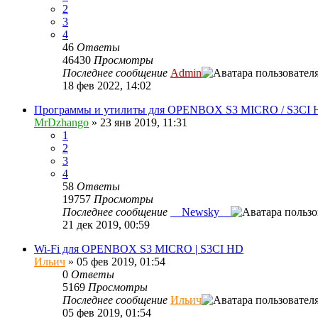
2
3
4
46
Ответы
46430
Просмотры
Последнее сообщение
Admin
18 фев 2022, 14:02
Программы и утилиты для OPENBOX S3 MICRO / S3CI
MrDzhango
»
23 янв 2019, 11:31
1
2
3
4
58
Ответы
19757
Просмотры
Последнее сообщение
__Newsky__
21 дек 2019, 00:59
Wi-Fi для OPENBOX S3 MICRO | S3CI HD
Ильич
»
05 фев 2019, 01:54
0
Ответы
5169
Просмотры
Последнее сообщение
Ильич
05 фев 2019, 01:54