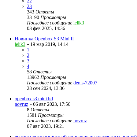
22
23
343
Ответы
33190
Просмотры
Последнее сообщение
lelik3
03 фев 2025, 14:36
Новинка Openbox S3 Mini II
lelik3
»
19 мар 2019, 14:14
1
2
3
4
58
Ответы
13962
Просмотры
Последнее сообщение
denis-72007
28 сен 2024, 13:36
openbox s3 mini hd
novruz
»
06 авг 2023, 17:56
8
Ответы
1581
Просмотры
Последнее сообщение
novruz
07 авг 2023, 19:21
версия программного обеспичения не совместима попро