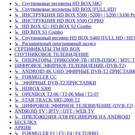
↳ Спутниковые ресиверы HD BOX [4K]
↳ Спутниковые ресиверы HD BOX [FULL HD]
↳ ИНСТРУКЦИЯ HD BOX S500 | S200+ | S200 | S100 Pro 
↳ ИНСТРУКЦИЯ HD BOX S500 CI PRO
↳ HD BOX S2 | HD BOX S2 Combo
↳ HD BOX S1 Combo
↳ Спутниковый ресивер HD BOX S400 [FULL HD / HE
↳ Расширенный программный раздел
СЕРТИФИКАТЫ TM HD BOX
СПУТНИКОВОЕ ТЕЛЕВИДЕНИЕ
↳ ОПЕРАТОРЫ: ТРИКОЛОР-ТВ | НТВ-ПЛЮС | МТС Т
ЦИФРОВОЕ ЭФИРНОЕ ТЕЛЕВИДЕНИЕ (DVB-T2)
↳ ANDROID 4K UHD ЭФИРНЫЕ DVB-T2 ПРИСТАВ
↳ FORMULER CC
↳ ЭФИРНЫЕ DVB-T2 ПРИСТАВКИ
↳ HDBOX S300
↳ OPENBOX T2-06 | T2-06 Mini | T2-07
↳ STAR TRACK SRT-2000 T2
↳ ЦИФРОВОЕ ЭФИРНОЕ ТЕЛЕВИДЕНИЕ (DVB-T2)
ANDROID TV | IPTV | OTT | WEB TV
↳ ПРИЛОЖЕНИЯ ДЛЯ РЕСИВЕРОВ НА ANDROID
БЕСЕДКА
АРХИВ
↳ FORMULER F1 | F3 | F4 | F4 TURBO