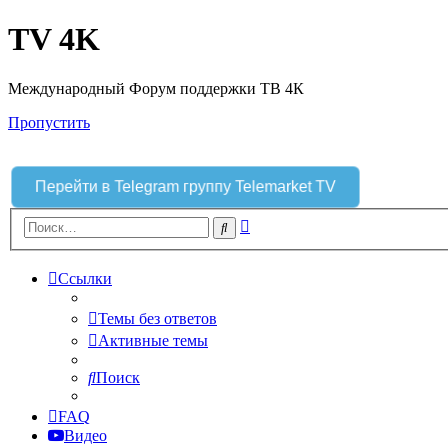
TV 4K
Международный Форум поддержки ТВ 4К
Пропустить
Перейти в Telegram группу Telemarket TV
Расширенный
Поиск
поиск
Ссылки
Темы без ответов
Активные темы
Поиск
FAQ
Видео