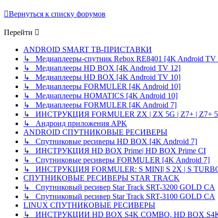
Вернуться к списку форумов
Перейти
ANDROID SMART ТВ-ПРИСТАВКИ
↳ Медиаплееры-спутник Rebox RE8401 [4K Android TV 
↳ Медиаплееры HD BOX [4K Android TV 12]
↳ Медиаплееры HD BOX [4K Android TV 10]
↳ Медиаплееры FORMULER [4K Android 10]
↳ Медиаплееры HOMATICS [4K Android 10]
↳ Медиаплееры FORMULER [4K Android 7]
↳ ИНСТРУКЦИЯ FORMULER ZX | ZX 5G | Z7+ | Z7+ 
↳ Андроид приложения APK
ANDROID СПУТНИКОВЫЕ РЕСИВЕРЫ
↳ Спутниковые ресиверы HD BOX [4K Android 7]
↳ ИНСТРУКЦИЯ HD BOX Prime| HD BOX Prime CI
↳ Спутниковые ресиверы FORMULER [4K Android 7]
↳ ИНСТРУКЦИЯ FORMULER: S MINI| S 2X | S TURBO
СПУТНИКОВЫЕ РЕСИВЕРЫ STAR TRACK
↳ Спутниковый ресивер Star Track SRT-3200 GOLD CA
↳ Спутниковый ресивер Star Track SRT-3100 GOLD CA
LINUX СПУТНИКОВЫЕ РЕСИВЕРЫ
↳ ИНСТРУКЦИИ HD BOX S4K COMBO, HD BOX S4K