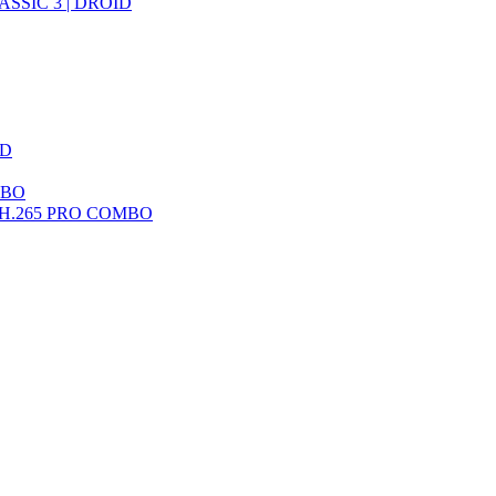
ASSIC 3 | DROID
HD
MBO
 H.265 PRO COMBO