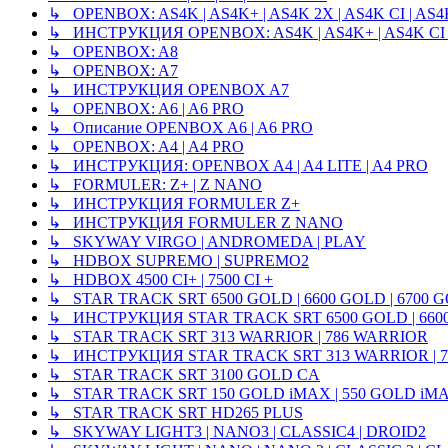
↳ OPENBOX: AS4K | AS4K+ | AS4K 2X | AS4K CI | AS4K 
↳ ИНСТРУКЦИЯ OPENBOX: AS4K | AS4K+ | AS4K CI |
↳ OPENBOX: A8
↳ OPENBOX: A7
↳ ИНСТРУКЦИЯ OPENBOX A7
↳ OPENBOX: A6 | A6 PRO
↳ Описание OPENBOX A6 | A6 PRO
↳ OPENBOX: A4 | A4 PRO
↳ ИНСТРУКЦИЯ: OPENBOX A4 | A4 LITE | A4 PRO
↳ FORMULER: Z+ | Z NANO
↳ ИНСТРУКЦИЯ FORMULER Z+
↳ ИНСТРУКЦИЯ FORMULER Z NANO
↳ SKYWAY VIRGO | ANDROMEDA | PLAY
↳ HDBOX SUPREMO | SUPREMO2
↳ HDBOX 4500 CI+ | 7500 CI +
↳ STAR TRACK SRT 6500 GOLD | 6600 GOLD | 6700 
↳ ИНСТРУКЦИЯ STAR TRACK SRT 6500 GOLD | 6600
↳ STAR TRACK SRT 313 WARRIOR | 786 WARRIOR
↳ ИНСТРУКЦИЯ STAR TRACK SRT 313 WARRIOR | 
↳ STAR TRACK SRT 3100 GOLD CA
↳ STAR TRACK SRT 150 GOLD iMAX | 550 GOLD iM
↳ STAR TRACK SRT HD265 PLUS
↳ SKYWAY LIGHT3 | NANO3 | CLASSIC4 | DROID2