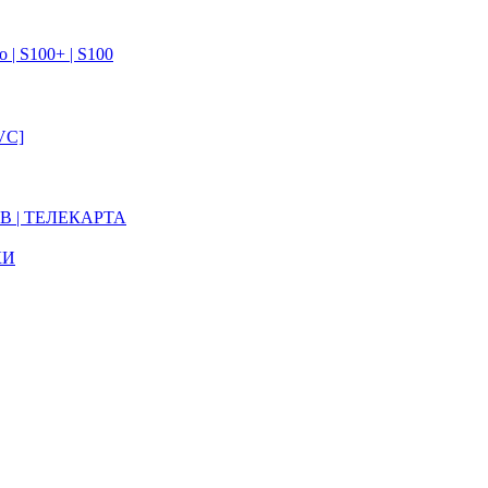
| S100+ | S100
VC]
В | ТЕЛЕКАРТА
КИ