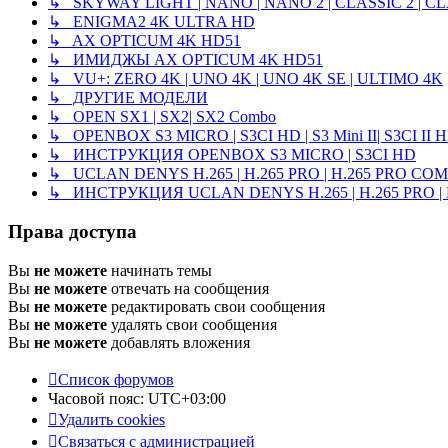
↳ SKYWAY LIGHT | NANO | NANO 2 | CLASSIC 2 | CL
↳ ENIGMA2 4K ULTRA HD
↳ AX OPTICUM 4K HD51
↳ ИМИДЖЫ AX OPTICUM 4K HD51
↳ VU+: ZERO 4K | UNO 4K | UNO 4K SE | ULTIMO 4K
↳ ДРУГИЕ МОДЕЛИ
↳ OPEN SX1 | SX2| SX2 Combo
↳ OPENBOX S3 MICRO | S3CI HD | S3 Mini II| S3CI II 
↳ ИНСТРУКЦИЯ OPENBOX S3 MICRO | S3CI HD
↳ UCLAN DENYS H.265 | H.265 PRO | H.265 PRO CO
↳ ИНСТРУКЦИЯ UCLAN DENYS H.265 | H.265 PRO |
Права доступа
Вы
не можете
начинать темы
Вы
не можете
отвечать на сообщения
Вы
не можете
редактировать свои сообщения
Вы
не можете
удалять свои сообщения
Вы
не можете
добавлять вложения
Список форумов
Часовой пояс:
UTC+03:00
Удалить cookies
Связаться с администрацией