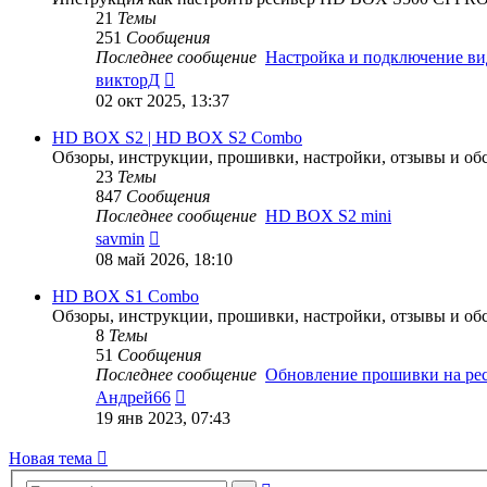
21
Темы
251
Сообщения
Последнее сообщение
Настройка и подключение в
Перейти
викторД
к
02 окт 2025, 13:37
последнему
сообщению
HD BOX S2 | HD BOX S2 Combo
Обзоры, инструкции, прошивки, настройки, отзывы и об
23
Темы
847
Сообщения
Последнее сообщение
HD BOX S2 mini
Перейти
savmin
к
08 май 2026, 18:10
последнему
сообщению
HD BOX S1 Combo
Обзоры, инструкции, прошивки, настройки, отзывы и об
8
Темы
51
Сообщения
Последнее сообщение
Обновление прошивки на р
Перейти
Андрей66
к
19 янв 2023, 07:43
последнему
сообщению
Новая тема
Расширенный