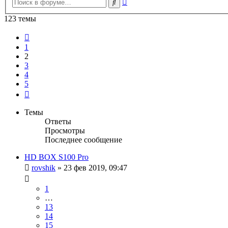
Поиск
поиск
123 темы
Пред.
1
2
3
4
5
След.
Темы
Ответы
Просмотры
Последнее сообщение
HD BOX S100 Pro
rovshik
»
23 фев 2019, 09:47
1
…
13
14
15