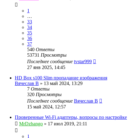
1
…
33
34
35
36
37
540
Ответы
53731
Просмотры
Последнее сообщение
tvstar999
27 янв 2025, 14:45
HD Box s100 Slim пропадание изображения
Вячеслав В
»
13 май 2024, 13:29
7
Ответы
320
Просмотры
Последнее сообщение
Вячеслав В
15 май 2024, 12:57
Проверенные Wi-Fi адаптеры, вопросы по настройке
MrDzhango
»
17 июл 2019, 21:11
1