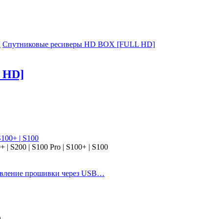
Ы
Спутниковые ресиверы HD BOX [FULL HD]
 HD]
100+ | S100
 S200 | S100 Pro | S100+ | S100
вление прошивки через USB…
O