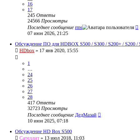
16
17
245
Ответы
24566
Просмотры
Последнее сообщение
rms
07 июн 2026, 21:25
Обсуждение ПО для HDBOX S500 / S300 / S200+ / S200 / S
HDbox
»
17 янв 2020, 15:55
1
…
24
25
26
27
28
417
Ответы
32723
Просмотры
Последнее сообщение
ДедМазай
10 июн 2025, 07:18
Обсуждение HD Box S500
Сателлит
»
13 июл 2018, 11:03