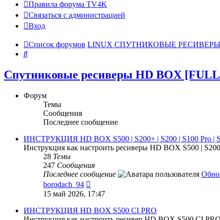
Правила форума TV4K
Связаться с администрацией
Вход
Список форумов
LINUX СПУТНИКОВЫЕ РЕСИВЕР
Поиск
Спутниковые ресиверы HD BOX [FULL
Форум
Темы
Сообщения
Последнее сообщение
ИНСТРУКЦИЯ HD BOX S500 | S200+ | S200 | S100 Pro | S
Инструкция как настроить ресиверы HD BOX S500 | S200+ |
28
Темы
247
Сообщения
Последнее сообщение
Обно
Перейти
borodach_94
к
15 май 2026, 17:47
последнему
сообщению
ИНСТРУКЦИЯ HD BOX S500 CI PRO
Инструкция как настроить ресивер HD BOX S500 CI PR