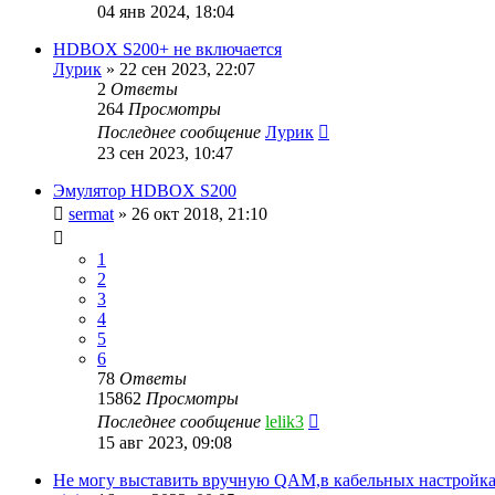
04 янв 2024, 18:04
HDBOX S200+ не включается
Лурик
»
22 сен 2023, 22:07
2
Ответы
264
Просмотры
Последнее сообщение
Лурик
23 сен 2023, 10:47
Эмулятор HDBOX S200
sermat
»
26 окт 2018, 21:10
1
2
3
4
5
6
78
Ответы
15862
Просмотры
Последнее сообщение
lelik3
15 авг 2023, 09:08
Не могу выставить вручную QAM,в кабельных настройка