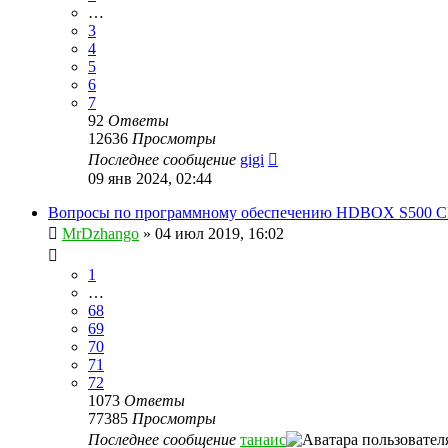
…
3
4
5
6
7
92
Ответы
12636
Просмотры
Последнее сообщение
gigi
09 янв 2024, 02:44
Вопросы по программному обеспечению HDBOX S500 C
MrDzhango
»
04 июл 2019, 16:02
1
…
68
69
70
71
72
1073
Ответы
77385
Просмотры
Последнее сообщение
танаис