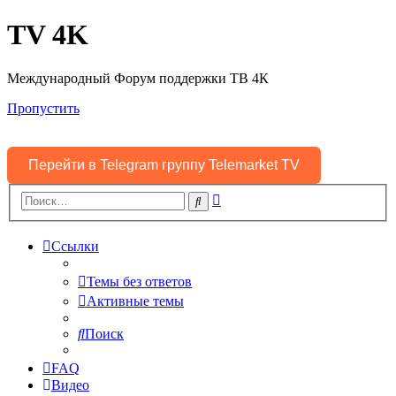
TV 4K
Международный Форум поддержки ТВ 4К
Пропустить
Перейти в Telegram группу Telemarket TV
Расширенный
Поиск
поиск
Ссылки
Темы без ответов
Активные темы
Поиск
FAQ
Видео