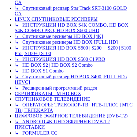
CA
↳ Спутниковый ресивер Star Track SRT-3100 GOLD
CA
LINUX СПУТНИКОВЫЕ РЕСИВЕРЫ
↳ ИНСТРУКЦИИ HD BOX S4K COMBO, HD BOX
S4K COMBO PRO, HD BOX S600 UHD
↳ Спутниковые ресиверы HD BOX [4K]
↳ Спутниковые ресиверы HD BOX [FULL HD]
↳ ИНСТРУКЦИЯ HD BOX S500 | S200+ | S200 | S100
Pro | S100+ | S100
↳ ИНСТРУКЦИЯ HD BOX S500 CI PRO
↳ HD BOX S2 | HD BOX S2 Combo
↳ HD BOX S1 Combo
↳ Спутниковый ресивер HD BOX S400 [FULL HD /
HEVC]
↳ Расширенный программный раздел
СЕРТИФИКАТЫ TM HD BOX
СПУТНИКОВОЕ ТЕЛЕВИДЕНИЕ
↳ ОПЕРАТОРЫ: ТРИКОЛОР-ТВ | НТВ-ПЛЮС | МТС
ТВ | ТЕЛЕКАРТА
ЦИФРОВОЕ ЭФИРНОЕ ТЕЛЕВИДЕНИЕ (DVB-T2)
↳ ANDROID 4K UHD ЭФИРНЫЕ DVB-T2
ПРИСТАВКИ
↳ FORMULER CC