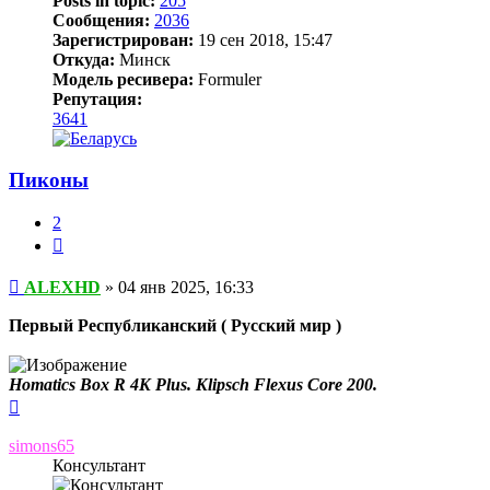
Posts in topic:
205
Сообщения:
2036
Зарегистрирован:
19 сен 2018, 15:47
Откуда:
Минск
Модель ресивера:
Formuler
Репутация:
3641
Пиконы
2
Цитата
Сообщение
ALEXHD
»
04 янв 2025, 16:33
Первый Республиканский ( Русский мир )
Homatics Box R 4K Plus. Klipsch Flexus Core 200.
Вернуться
к
началу
simons65
Консультант