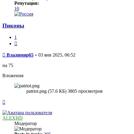
Репутация:
10
Пиконы
1
Цитата
Сообщение
Владимир65
»
03 янв 2025, 06:52
на 75
Вложения
patriot.png (57.6 КБ) 3805 просмотров
Вернуться
к
началу
ALEXHD
Модератор