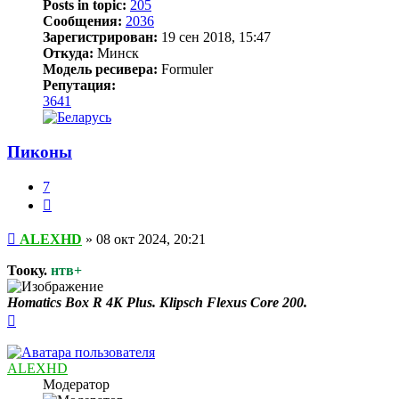
Posts in topic:
205
Сообщения:
2036
Зарегистрирован:
19 сен 2018, 15:47
Откуда:
Минск
Модель ресивера:
Formuler
Репутация:
3641
Пиконы
7
Цитата
Сообщение
ALEXHD
»
08 окт 2024, 20:21
Тооку.
нтв+
Homatics Box R 4K Plus. Klipsch Flexus Core 200.
Вернуться
к
началу
ALEXHD
Модератор