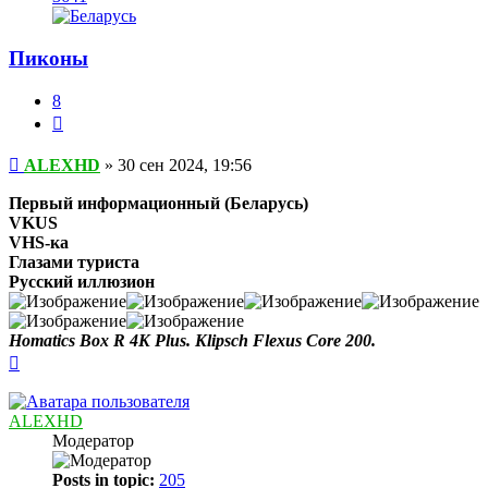
Пиконы
8
Цитата
Сообщение
ALEXHD
»
30 сен 2024, 19:56
Первый информационный (Беларусь)
VKUS
VHS-ка
Глазами туриста
Русский иллюзион
Homatics Box R 4K Plus. Klipsch Flexus Core 200.
Вернуться
к
началу
ALEXHD
Модератор
Posts in topic:
205