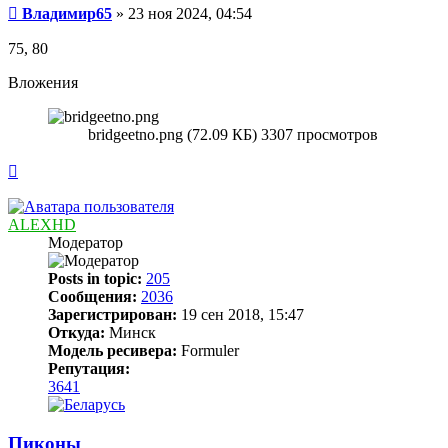
Сообщение
Владимир65
»
23 ноя 2024, 04:54
75, 80
Вложения
bridgeetno.png (72.09 КБ) 3307 просмотров
Вернуться
к
началу
ALEXHD
Модератор
Posts in topic:
205
Сообщения:
2036
Зарегистрирован:
19 сен 2018, 15:47
Откуда:
Минск
Модель ресивера:
Formuler
Репутация:
3641
Пиконы