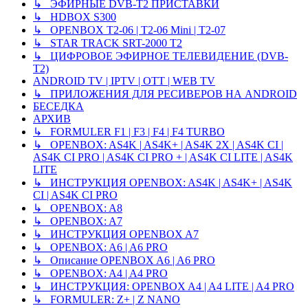
↳ ЭФИРНЫЕ DVB-T2 ПРИСТАВКИ
↳ HDBOX S300
↳ OPENBOX T2-06 | T2-06 Mini | T2-07
↳ STAR TRACK SRT-2000 T2
↳ ЦИФРОВОЕ ЭФИРНОЕ ТЕЛЕВИДЕНИЕ (DVB-
T2)
ANDROID TV | IPTV | OTT | WEB TV
↳ ПРИЛОЖЕНИЯ ДЛЯ РЕСИВЕРОВ НА ANDROID
БЕСЕДКА
АРХИВ
↳ FORMULER F1 | F3 | F4 | F4 TURBO
↳ OPENBOX: AS4K | AS4K+ | AS4K 2X | AS4K CI |
AS4K CI PRO | AS4K CI PRO + | AS4K CI LITE | AS4K
LITE
↳ ИНСТРУКЦИЯ OPENBOX: AS4K | AS4K+ | AS4K
CI | AS4K CI PRO
↳ OPENBOX: A8
↳ OPENBOX: A7
↳ ИНСТРУКЦИЯ OPENBOX A7
↳ OPENBOX: A6 | A6 PRO
↳ Описание OPENBOX A6 | A6 PRO
↳ OPENBOX: A4 | A4 PRO
↳ ИНСТРУКЦИЯ: OPENBOX A4 | A4 LITE | A4 PRO
↳ FORMULER: Z+ | Z NANO