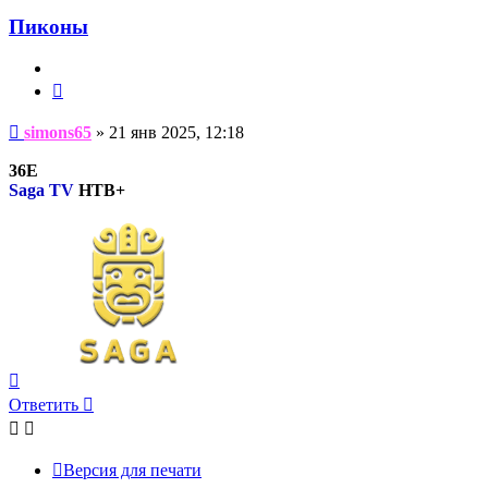
Пиконы
Цитата
Сообщение
simons65
»
21 янв 2025, 12:18
36Е
Saga TV
HTB+
Вернуться
к
Ответить
началу
Версия для печати