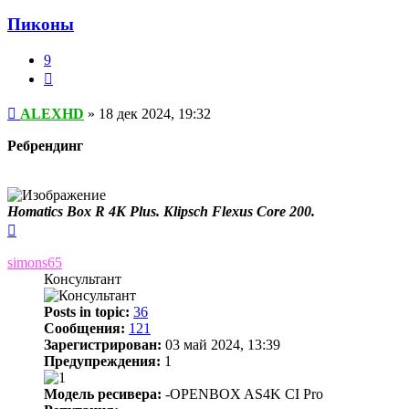
Пиконы
9
Цитата
Сообщение
ALEXHD
»
18 дек 2024, 19:32
Ребрендинг
Homatics Box R 4K Plus. Klipsch Flexus Core 200.
Вернуться
к
началу
simons65
Консультант
Posts in topic:
36
Сообщения:
121
Зарегистрирован:
03 май 2024, 13:39
Предупреждения:
1
Модель ресивера:
-OPENBOX AS4K CI Pro