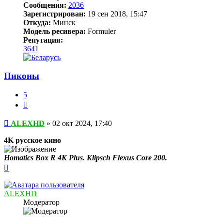
Сообщения:
2036
Зарегистрирован:
19 сен 2018, 15:47
Откуда:
Минск
Модель ресивера:
Formuler
Репутация:
3641
Пиконы
5
Цитата
Сообщение
ALEXHD
»
02 окт 2024, 17:40
4K русское кино
Homatics Box R 4K Plus. Klipsch Flexus Core 200.
Вернуться
к
началу
ALEXHD
Модератор