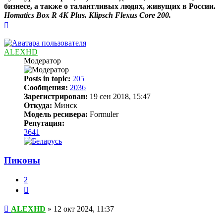
бизнесе, а также о талантливых людях, живущих в России.
Homatics Box R 4K Plus. Klipsch Flexus Core 200.
Вернуться
к
началу
ALEXHD
Модератор
Posts in topic:
205
Сообщения:
2036
Зарегистрирован:
19 сен 2018, 15:47
Откуда:
Минск
Модель ресивера:
Formuler
Репутация:
3641
Пиконы
2
Цитата
Сообщение
ALEXHD
»
12 окт 2024, 11:37