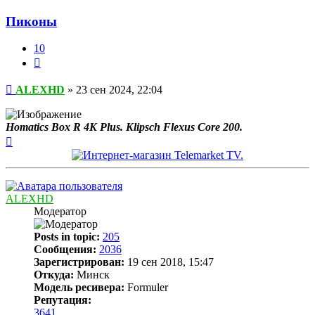
Пиконы
10
Цитата
Сообщение
ALEXHD
»
23 сен 2024, 22:04
Homatics Box R 4K Plus. Klipsch Flexus Core 200.
Вернуться
к
началу
ALEXHD
Модератор
Posts in topic:
205
Сообщения:
2036
Зарегистрирован:
19 сен 2018, 15:47
Откуда:
Минск
Модель ресивера:
Formuler
Репутация:
3641