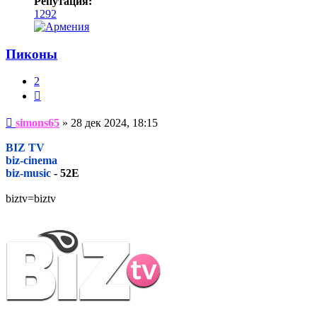
Репутация:
1292
Пиконы
2
Цитата
Сообщение
simons65
»
28 дек 2024, 18:15
BIZ TV
biz-cinema
biz-music
- 52E
biztv=biztv