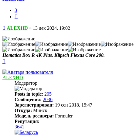
3
Цитата
Сообщение
ALEXHD
»
13 дек 2024, 19:02
Homatics Box R 4K Plus. Klipsch Flexus Core 200.
Вернуться
к
началу
ALEXHD
Модератор
Posts in topic:
205
Сообщения:
2036
Зарегистрирован:
19 сен 2018, 15:47
Откуда:
Минск
Модель ресивера:
Formuler
Репутация:
3641