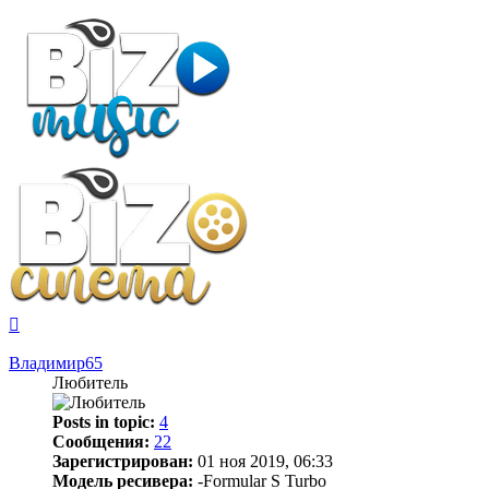
Вернуться
к
началу
Владимир65
Любитель
Posts in topic:
4
Сообщения:
22
Зарегистрирован:
01 ноя 2019, 06:33
Модель ресивера:
-Formular S Turbo