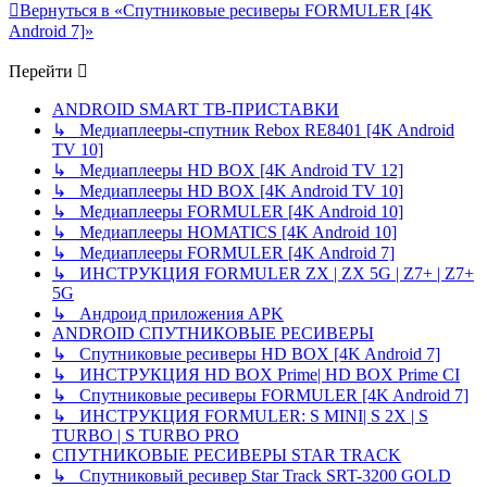
Вернуться в «Спутниковые ресиверы FORMULER [4K
Android 7]»
Перейти
ANDROID SMART ТВ-ПРИСТАВКИ
↳ Медиаплееры-спутник Rebox RE8401 [4K Android
TV 10]
↳ Медиаплееры HD BOX [4K Android TV 12]
↳ Медиаплееры HD BOX [4K Android TV 10]
↳ Медиаплееры FORMULER [4K Android 10]
↳ Медиаплееры HOMATICS [4K Android 10]
↳ Медиаплееры FORMULER [4K Android 7]
↳ ИНСТРУКЦИЯ FORMULER ZX | ZX 5G | Z7+ | Z7+
5G
↳ Андроид приложения APK
ANDROID СПУТНИКОВЫЕ РЕСИВЕРЫ
↳ Спутниковые ресиверы HD BOX [4K Android 7]
↳ ИНСТРУКЦИЯ HD BOX Prime| HD BOX Prime CI
↳ Спутниковые ресиверы FORMULER [4K Android 7]
↳ ИНСТРУКЦИЯ FORMULER: S MINI| S 2X | S
TURBO | S TURBO PRO
СПУТНИКОВЫЕ РЕСИВЕРЫ STAR TRACK
↳ Спутниковый ресивер Star Track SRT-3200 GOLD