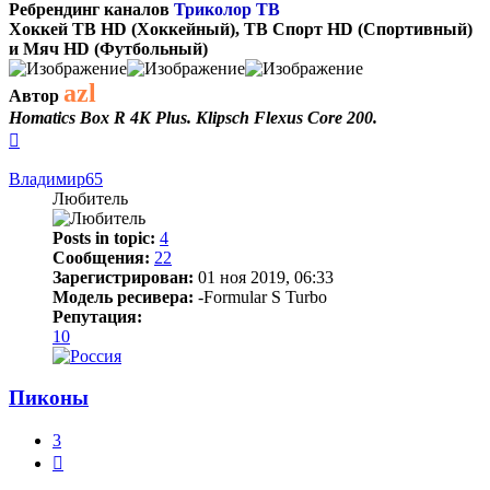
Ребрендинг каналов
Триколор ТВ
Хоккей ТВ HD (Хоккейный), ТВ Спорт HD (Спортивный)
и Мяч HD (Футбольный)
azl
Автор
Homatics Box R 4K Plus. Klipsch Flexus Core 200.
Вернуться
к
началу
Владимир65
Любитель
Posts in topic:
4
Сообщения:
22
Зарегистрирован:
01 ноя 2019, 06:33
Модель ресивера:
-Formular S Turbo
Репутация:
10
Пиконы
3
Цитата