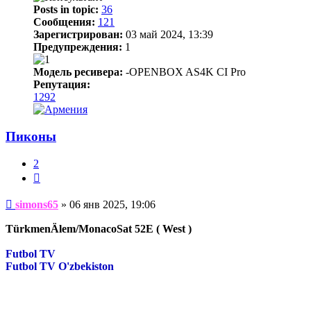
Posts in topic:
36
Сообщения:
121
Зарегистрирован:
03 май 2024, 13:39
Предупреждения:
1
Модель ресивера:
-OPENBOX AS4K CI Pro
Репутация:
1292
Пиконы
2
Цитата
Сообщение
simons65
»
06 янв 2025, 19:06
TürkmenÄlem/MonacoSat 52E ( West )
Futbol TV
Futbol TV O'zbekiston