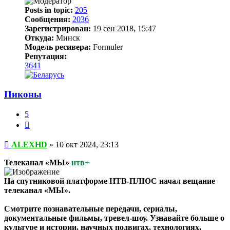
Posts in topic:
205
Сообщения:
2036
Зарегистрирован:
19 сен 2018, 15:47
Откуда:
Минск
Модель ресивера:
Formuler
Репутация:
3641
Пиконы
5
Цитата
Сообщение
ALEXHD
»
10 окт 2024, 23:13
Телеканал «МЫ»
нтв+
На спутниковой платформе НТВ‑ПЛЮС начал вещание
телеканал «МЫ».
Смотрите познавательные передачи, сериалы,
документальные фильмы, тревел‑шоу. Узнавайте больше о
культуре и истории, научных подвигах, технологиях,