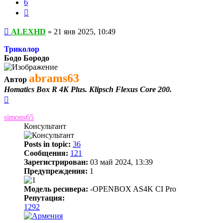
6
Цитата
Сообщение
ALEXHD
»
21 янв 2025, 10:49
Триколор
Бодо Бородо
abrams63
Автор
Homatics Box R 4K Plus. Klipsch Flexus Core 200.
Вернуться
к
началу
simons65
Консультант
Posts in topic:
36
Сообщения:
121
Зарегистрирован:
03 май 2024, 13:39
Предупреждения:
1
Модель ресивера:
-OPENBOX AS4K CI Pro
Репутация:
1292