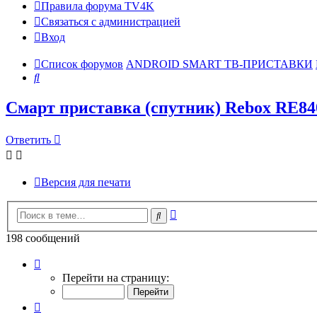
Правила форума TV4K
Связаться с администрацией
Вход
Список форумов
ANDROID SMART ТВ-ПРИСТАВКИ
Поиск
Смарт приставка (спутник) Rebox RE8
Ответить
Версия для печати
Расширенный
Поиск
поиск
198 сообщений
Страница
4
Перейти на страницу:
из
14
Пред.