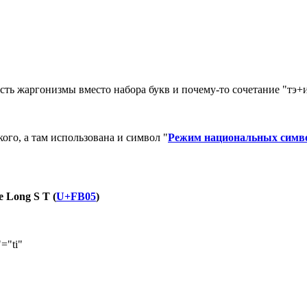
сть жаргонизмы вместо набора букв и почему-то сочетание "тэ+
ого, а там использована и символ "
Режим национальных симв
e Long S T (
U+FB05
)
="ti"