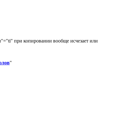
и"="ti" при копировании вообще исчезает или
олов
"