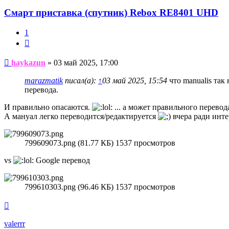
Смарт приставка (спутник) Rebox RE8401 UHD
1
Цитата
Сообщение
haykazun
»
03 май 2025, 17:00
marazmatik
писал(а):
↑
03 май 2025, 15:54
что manualis так
перевода.
И правильно опасаются.
... а может правильного перевод
А мануал легко переводится/редактируется
вчера ради интер
799609073.png (81.77 КБ) 1537 просмотров
vs
Google перевод
799610303.png (96.46 КБ) 1537 просмотров
Вернуться
к
началу
valerrr