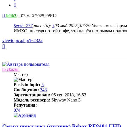
Цитата
Сообщение
lelik3
»
03 май 2025, 08:12
Serzh_777
писал(а):
↑
03 май 2025, 07:29
Уважаемые форумчан
ИМХО, но судя по той инфе, что нашёл и отзывам пользо
viewtopic.php?t=2322
Вернуться
к
началу
haykazun
Мастер
Posts in topic:
5
Сообщения:
343
Зарегистрирован:
05 сен 2018, 16:53
Модель ресивера:
Skyway Nano 3
Репутация:
874
Смарт приставка (спутник) Rebox RE8401 UHD