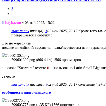
3
Цитата
Сообщение
haykazun
»
03 май 2025, 15:22
marazmatik
писал(а):
↑
02 май 2025, 20:17
Кроме того там е
превращается в собачку :
Это не жаргонизм,
похоже английский версия написана/переведена из нидерландск
799601302.png (866 байт) 1566 просмотров
а в слове "So<ware" вместо
ft
использовано
Latin Small Ligatur
, вместо
marazmatik
писал(а):
↑
02 май 2025, 20:17
сочетание "тэ+и"
особенности нидерландского
799603775.png (1.35 КБ) 1566 просмотров