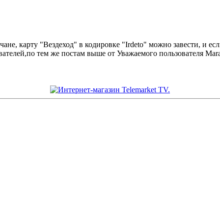
е, карту "Вездеход" в кодировке "Irdeto" можно завести, и если
вателей,по тем же постам выше от Уважаемого пользователя Mara