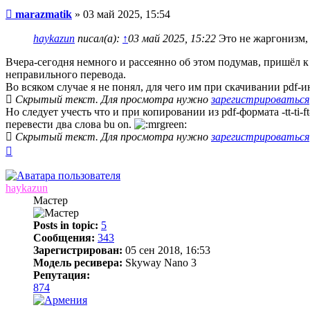
Сообщение
marazmatik
»
03 май 2025, 15:54
haykazun
писал(а):
↑
03 май 2025, 15:22
Это не жаргонизм,
Вчера-сегодня немного и рассеянно об этом подумав, пришёл к
неправильного перевода.
Во всяком случае я не понял, для чего им при скачивании pdf
Скрытый текст. Для просмотра нужно
зарегистрироваться
Но следует учесть что и при копировании из pdf-формата -tt-ti
перевести два слова bu on.
Скрытый текст. Для просмотра нужно
зарегистрироваться
Вернуться
к
началу
haykazun
Мастер
Posts in topic:
5
Сообщения:
343
Зарегистрирован:
05 сен 2018, 16:53
Модель ресивера:
Skyway Nano 3
Репутация:
874