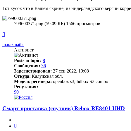
Тот кусок что в Вашем скрине, из нидерландского версии корр
799600371.png (59.09 КБ) 1566 просмотров
Вернуться
к
началу
marazmatik
Активист
Posts in topic:
8
Сообщения:
36
Зарегистрирован:
27 сен 2022, 19:08
Откуда:
Калужская обл.
Модель ресивера:
openbox s3, hdbox S2 combo
Репутация:
90
Смарт приставка (спутник) Rebox RE8401 UHD
Цитата