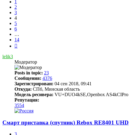
1
2
3
4
5
6
…
14
След.
lelik3
Модератор
Posts in topic:
23
Сообщения:
4376
Зарегистрирован:
04 сен 2018, 09:41
Откуда:
СПб, Минская область
Модель ресивера:
VU+DUO4kSE,Openbox AS4kCIPro
Репутация:
3554
Смарт приставка (спутник) Rebox RE8401 UHD
3