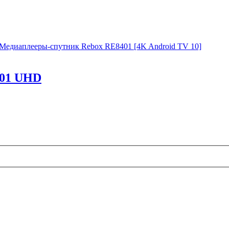
Медиаплееры-спутник Rebox RE8401 [4K Android TV 10]
401 UHD