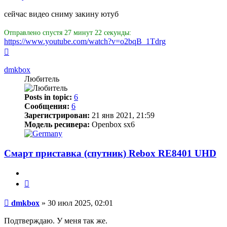
сейчас видео сниму закину ютуб
Отправлено спустя 27 минут 22 секунды:
https://www.youtube.com/watch?v=o2bqB_1Tdrg
Вернуться
к
началу
dmkbox
Любитель
Posts in topic:
6
Сообщения:
6
Зарегистрирован:
21 янв 2021, 21:59
Модель ресивера:
Openbox sx6
Смарт приставка (спутник) Rebox RE8401 UHD
Цитата
Сообщение
dmkbox
»
30 июл 2025, 02:01
Подтверждаю. У меня так же.