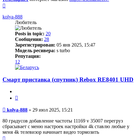
Вернуться
к
началу
kolya-888
Любитель
Posts in topic:
20
Сообщения:
28
Зарегистрирован:
05 янв 2025, 15:47
Модель ресивера:
s turbo
Репутация:
12
Смарт приставка (спутник) Rebox RE8401 UHD
Цитата
Сообщение
kolya-888
»
29 июл 2025, 15:21
80 градусов добавление частоты 11169 v 35007 перегруз
сбрасывает с меню настроек настройки 4k ставлю любые у
меня 4k телевизор начинает видео тормозить
Вернуться