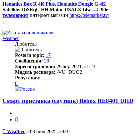
Homatics Box R 4K Plus
,
Homatics Dongle G 4K
Satellite: DiSEqC HH Motor USALS 14w ---> 90e
телемаркет
интернет-магазин
https://telemarket.tv/
Вернуться
к
началу
Weather
Любитель
Posts in topic:
17
Сообщения:
28
Зарегистрирован:
29 апр 2021, 21:23
Модель ресивера:
-VU+DUO2
Репутация:
6
Смарт приставка (спутник) Rebox RE8401 UHD
Цитата
Сообщение
Weather
»
03 июл 2025, 20:07