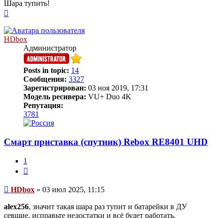
Шара тупить!
Вернуться
к
началу
HDbox
Администратор
Posts in topic:
14
Сообщения:
3327
Зарегистрирован:
03 ноя 2019, 17:31
Модель ресивера:
VU+ Duo 4K
Репутация:
3781
Смарт приставка (спутник) Rebox RE8401 UHD
1
Цитата
Сообщение
HDbox
»
03 июл 2025, 11:15
alex256
, значит такая шара раз тупит и батарейки в ДУ
севшие, исправьте недостатки и всё будет работать.