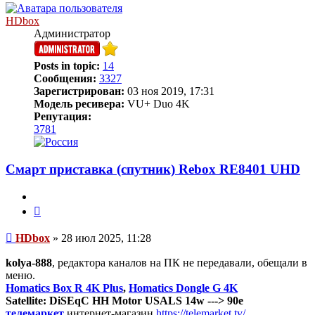
началу
HDbox
Администратор
Posts in topic:
14
Сообщения:
3327
Зарегистрирован:
03 ноя 2019, 17:31
Модель ресивера:
VU+ Duo 4K
Репутация:
3781
Смарт приставка (спутник) Rebox RE8401 UHD
Цитата
Сообщение
HDbox
»
28 июл 2025, 11:28
kolya-888
, редактора каналов на ПК не передавали, обещали в
меню.
Homatics Box R 4K Plus
,
Homatics Dongle G 4K
Satellite: DiSEqC HH Motor USALS 14w ---> 90e
телемаркет
интернет-магазин
https://telemarket.tv/