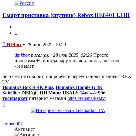
Смарт приставка (спутник) Rebox RE8401 UHD
Цитата
Сообщение
HDbox
»
28 июн 2025, 10:59
dmkbox
писал(а):
↑
28 июн 2025, 02:26
Просто
программ +\- иногда пару каналов, иногда десяток
- и вылет.
не о чём не говорит, попробуйте переустановить клиент RBX
TV
Homatics Box R 4K Plus
,
Homatics Dongle G 4K
Satellite: DiSEqC HH Motor USALS 14w ---> 90e
телемаркет
интернет-магазин
https://telemarket.tv/
Вернуться
к
началу
termen007
Активист