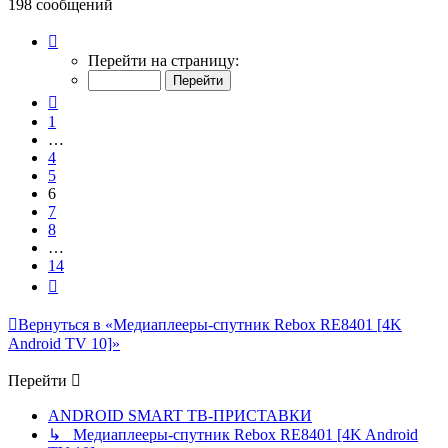
198 сообщений
Страница
6
Перейти на страницу:
из
14
Пред.
1
…
4
5
6
7
8
…
14
След.
Вернуться в «Медиаплееры-спутник Rebox RE8401 [4K
Android TV 10]»
Перейти
ANDROID SMART ТВ-ПРИСТАВКИ
↳ Медиаплееры-спутник Rebox RE8401 [4K Android