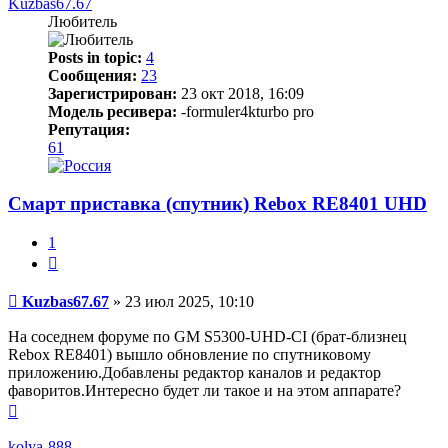
началу
Kuzbas67.67
Любитель
Posts in topic:
4
Сообщения:
23
Зарегистрирован:
23 окт 2018, 16:09
Модель ресивера:
-formuler4kturbo pro
Репутация:
61
Смарт приставка (спутник) Rebox RE8401 UHD
1
Цитата
Сообщение
Kuzbas67.67
»
23 июл 2025, 10:10
На соседнем форуме по GM S5300-UHD-CI (брат-близнец
Rebox RE8401) вышло обновление по спутниковому
приложению.Добавлены редактор каналов и редактор
фаворитов.Интересно будет ли такое и на этом аппарате?
Вернуться
к
началу
kolya-888