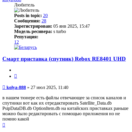
Любитель
Posts in topic:
20
Сообщения:
28
Зарегистрирован:
05 янв 2025, 15:47
Модель ресивера:
s turbo
Репутация:
12
Смарт приставка (спутник) Rebox RE8401 UHD
Цитата
Сообщение
kolya-888
»
27 июл 2025, 11:40
в нашем тюнере есть файлы отвечающее за список каналов и
спутники вот как их отредактировать Satellite_Data.db
PsipDataDB.db OptionItem.db на китайских приставках раньше
можно было редактировать с помощью приложения но не
помню какой
Вернуться
к