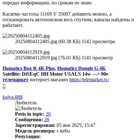
передал информацию, по срокам не знаю.
Касаемо частоты 11169 V 35007 добавить можно, а
отсканировать автопоиском весь спутник, каналы найдены и
работают.
20250804112405.jpg (60.38 КБ) 1142 просмотра
20250804112919.jpg (76.01 КБ) 1141 просмотр
Homatics Box R 4K Plus
,
Homatics Dongle G 4K
Satellite: DiSEqC HH Motor USALS 14w ---> 90e
телемаркет
интернет-магазин
https://telemarket.tv/
Вернуться
к
началу
kolya-888
Любитель
Posts in topic:
20
Сообщения:
28
Зарегистрирован:
05 янв 2025, 15:47
Модель ресивера:
s turbo
Репутация: