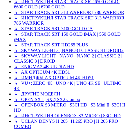
↳ ИНСТРУКЦИЯ STAR TRACK SRT 6500 GOLD |
6600 GOLD | 6700 GOLD
↳ STAR TRACK SRT 313 WARRIOR | 786 WARRIOR
↳ ИНСТРУКЦИЯ STAR TRACK SRT 313 WARRIOR |
786 WARRIOR
↳ STAR TRACK SRT 3100 GOLD CA
↳ STAR TRACK SRT 150 GOLD iMAX | 550 GOLD
iMAX
↳ STAR TRACK SRT HD265 PLUS
↳ SKYWAY LIGHT3 | NANO3 | CLASSIC4 | DROID2
↳ SKYWAY LIGHT | NANO | NANO 2 | CLASSIC 2 |
CLASSIC 3 | DROID
↳ ENIGMA2 4K ULTRA HD
↳ AX OPTICUM 4K HD51
↳ ИМИДЖЫ AX OPTICUM 4K HD51
↳ VU+: ZERO 4K | UNO 4K | UNO 4K SE | ULTIMO
4K
↳ ДРУГИЕ МОДЕЛИ
↳ OPEN SX1 | SX2| SX2 Combo
↳ OPENBOX S3 MICRO | S3CI HD | S3 Mini II| S3CI II
HD
↳ ИНСТРУКЦИЯ OPENBOX S3 MICRO | S3CI HD
↳ UCLAN DENYS H.265 | H.265 PRO | H.265 PRO
COMBO