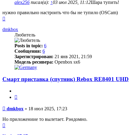
alex256
писал(а):
↑
03 июл 2025, 11:12
Шара тупить!
нужно правильно настроить что бы не тупило (OSCam)
Вернуться
к
началу
dmkbox
Любитель
Posts in topic:
6
Сообщения:
6
Зарегистрирован:
21 янв 2021, 21:59
Модель ресивера:
Openbox sx6
Смарт приставка (спутник) Rebox RE8401 UHD
Цитата
Сообщение
dmkbox
»
18 июл 2025, 17:23
Но приложениие то вылетает. Рэндомно.
Вернуться
к