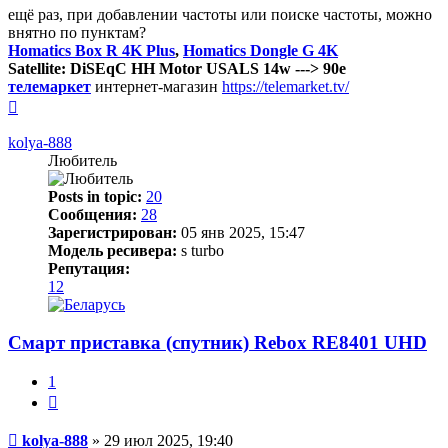
ещё раз, при добавлении частоты или поиске частоты, можно
внятно по пунктам?
Homatics Box R 4K Plus
,
Homatics Dongle G 4K
Satellite: DiSEqC HH Motor USALS 14w ---> 90e
телемаркет
интернет-магазин
https://telemarket.tv/
Вернуться
к
началу
kolya-888
Любитель
Posts in topic:
20
Сообщения:
28
Зарегистрирован:
05 янв 2025, 15:47
Модель ресивера:
s turbo
Репутация:
12
Смарт приставка (спутник) Rebox RE8401 UHD
1
Цитата
Сообщение
kolya-888
»
29 июл 2025, 19:40