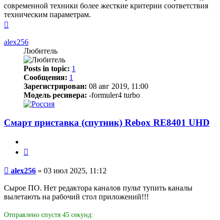
современной техники более жесткие критерии соответствия
техническим параметрам.
Вернуться
к
началу
alex256
Любитель
Posts in topic:
1
Сообщения:
1
Зарегистрирован:
08 авг 2019, 11:00
Модель ресивера:
-formuler4 turbo
Смарт приставка (спутник) Rebox RE8401 UHD
Цитата
Сообщение
alex256
»
03 июл 2025, 11:12
Сырое ПО. Нет редактора каналов пульт тупить каналы
вылетають на рабочий стол приложений!!!
Отправлено спустя 45 секунд: