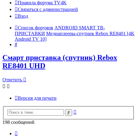
Правила форума TV4K
Связаться с администрацией
Вход
Список форумов
ANDROID SMART ТВ-
ПРИСТАВКИ
Медиаплееры-спутник Rebox RE8401 [4K
Android TV 10]
Поиск
Смарт приставка (спутник) Rebox
RE8401 UHD
Ответить
Версия для печати
Расширенный
Поиск
поиск
198 сообщений
Страница