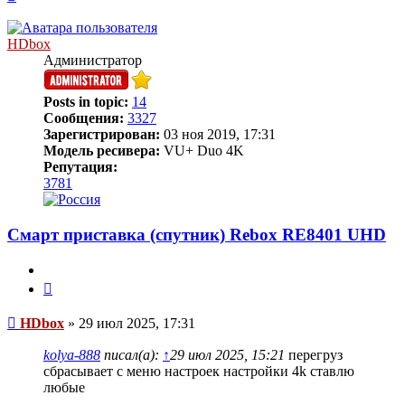
к
началу
HDbox
Администратор
Posts in topic:
14
Сообщения:
3327
Зарегистрирован:
03 ноя 2019, 17:31
Модель ресивера:
VU+ Duo 4K
Репутация:
3781
Смарт приставка (спутник) Rebox RE8401 UHD
Цитата
Сообщение
HDbox
»
29 июл 2025, 17:31
kolya-888
писал(а):
↑
29 июл 2025, 15:21
перегруз
сбрасывает с меню настроек настройки 4k ставлю
любые