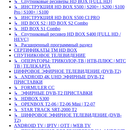
↳ Спутниковые ресиверы HD BOX [FULL HD]
↳ ИНСТРУКЦИЯ HD BOX S500 | S200+ | S200 | S100
Pro | S100+ | S100
↳ ИНСТРУКЦИЯ HD BOX S500 CI PRO
↳ HD BOX S2 | HD BOX S2 Combo
↳ HD BOX S1 Combo
↳ Спутниковый ресивер HD BOX S400 [FULL HD /
HEVC]
↳ Расширенный программный раздел
СЕРТИФИКАТЫ TM HD BOX
СПУТНИКОВОЕ ТЕЛЕВИДЕНИЕ
↳ ОПЕРАТОРЫ: ТРИКОЛОР-ТВ | НТВ-ПЛЮС | МТС
ТВ | ТЕЛЕКАРТА
ЦИФРОВОЕ ЭФИРНОЕ ТЕЛЕВИДЕНИЕ (DVB-T2)
↳ ANDROID 4K UHD ЭФИРНЫЕ DVB-T2
ПРИСТАВКИ
↳ FORMULER CC
↳ ЭФИРНЫЕ DVB-T2 ПРИСТАВКИ
↳ HDBOX S300
↳ OPENBOX T2-06 | T2-06 Mini | T2-07
↳ STAR TRACK SRT-2000 T2
↳ ЦИФРОВОЕ ЭФИРНОЕ ТЕЛЕВИДЕНИЕ (DVB-
T2)
ANDROID TV | IPTV | OTT | WEB TV