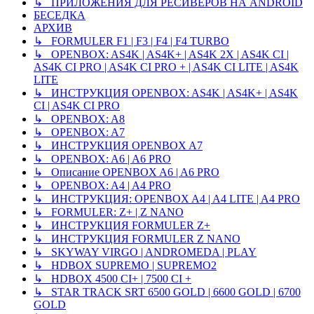
↳ ПРИЛОЖЕНИЯ ДЛЯ РЕСИВЕРОВ НА ANDROID
БЕСЕДКА
АРХИВ
↳ FORMULER F1 | F3 | F4 | F4 TURBO
↳ OPENBOX: AS4K | AS4K+ | AS4K 2X | AS4K CI |
AS4K CI PRO | AS4K CI PRO + | AS4K CI LITE | AS4K
LITE
↳ ИНСТРУКЦИЯ OPENBOX: AS4K | AS4K+ | AS4K
CI | AS4K CI PRO
↳ OPENBOX: A8
↳ OPENBOX: A7
↳ ИНСТРУКЦИЯ OPENBOX A7
↳ OPENBOX: A6 | A6 PRO
↳ Описание OPENBOX A6 | A6 PRO
↳ OPENBOX: A4 | A4 PRO
↳ ИНСТРУКЦИЯ: OPENBOX A4 | A4 LITE | A4 PRO
↳ FORMULER: Z+ | Z NANO
↳ ИНСТРУКЦИЯ FORMULER Z+
↳ ИНСТРУКЦИЯ FORMULER Z NANO
↳ SKYWAY VIRGO | ANDROMEDA | PLAY
↳ HDBOX SUPREMO | SUPREMO2
↳ HDBOX 4500 CI+ | 7500 CI +
↳ STAR TRACK SRT 6500 GOLD | 6600 GOLD | 6700
GOLD