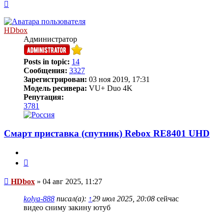
Вернуться
к
началу
HDbox
Администратор
Posts in topic:
14
Сообщения:
3327
Зарегистрирован:
03 ноя 2019, 17:31
Модель ресивера:
VU+ Duo 4K
Репутация:
3781
Смарт приставка (спутник) Rebox RE8401 UHD
Цитата
Сообщение
HDbox
»
04 авг 2025, 11:27
kolya-888
писал(а):
↑
29 июл 2025, 20:08
сейчас
видео сниму закину ютуб