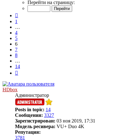
6
Перейти на страницу:
из
14
Пред.
1
…
4
5
6
7
8
…
14
След.
HDbox
Администратор
Posts in topic:
14
Сообщения:
3327
Зарегистрирован:
03 ноя 2019, 17:31
Модель ресивера:
VU+ Duo 4K
Репутация:
3781