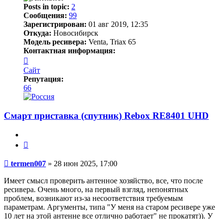
Posts in topic:
2
Сообщения:
99
Зарегистрирован:
01 авг 2019, 12:35
Откуда:
Новосибирск
Модель ресивера:
Venta, Triax 65
Контактная информация:
Контактная
информация
Сайт
пользователя
Репутация:
termen007
66
Смарт приставка (спутник) Rebox RE8401 UHD
Цитата
Сообщение
termen007
»
28 июн 2025, 17:00
Имеет смысл проверить антенное хозяйство, все, что после
ресивера. Очень много, на первый взгляд, непонятных
проблем, возникают из-за несоответствия требуемым
параметрам. Аргументы, типа "У меня на старом ресивере уже
10 лет на этой антенне все отлично работает" не прокатят)). У