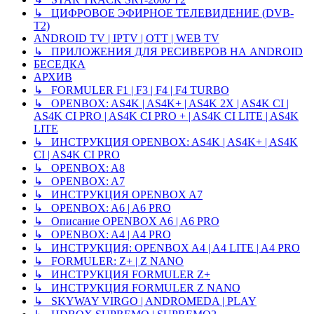
↳ ЦИФРОВОЕ ЭФИРНОЕ ТЕЛЕВИДЕНИЕ (DVB-
T2)
ANDROID TV | IPTV | OTT | WEB TV
↳ ПРИЛОЖЕНИЯ ДЛЯ РЕСИВЕРОВ НА ANDROID
БЕСЕДКА
АРХИВ
↳ FORMULER F1 | F3 | F4 | F4 TURBO
↳ OPENBOX: AS4K | AS4K+ | AS4K 2X | AS4K CI |
AS4K CI PRO | AS4K CI PRO + | AS4K CI LITE | AS4K
LITE
↳ ИНСТРУКЦИЯ OPENBOX: AS4K | AS4K+ | AS4K
CI | AS4K CI PRO
↳ OPENBOX: A8
↳ OPENBOX: A7
↳ ИНСТРУКЦИЯ OPENBOX A7
↳ OPENBOX: A6 | A6 PRO
↳ Описание OPENBOX A6 | A6 PRO
↳ OPENBOX: A4 | A4 PRO
↳ ИНСТРУКЦИЯ: OPENBOX A4 | A4 LITE | A4 PRO
↳ FORMULER: Z+ | Z NANO
↳ ИНСТРУКЦИЯ FORMULER Z+
↳ ИНСТРУКЦИЯ FORMULER Z NANO
↳ SKYWAY VIRGO | ANDROMEDA | PLAY