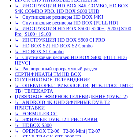
↳ ИНСТРУКЦИИ HD BOX S4K COMBO, HD BOX
S4K COMBO PRO, HD BOX S600 UHD
↳ Спутниковые ресиверы HD BOX [4K]
↳ Спутниковые ресиверы HD BOX [FULL HD]
↳ ИНСТРУКЦИЯ HD BOX S500 | S200+ | S200 | S100
Pro | S100+ | S100
↳ ИНСТРУКЦИЯ HD BOX S500 CI PRO
↳ HD BOX S2 | HD BOX S2 Combo
↳ HD BOX S1 Combo
↳ Спутниковый ресивер HD BOX S400 [FULL HD /
HEVC]
↳ Расширенный программный раздел
СЕРТИФИКАТЫ TM HD BOX
СПУТНИКОВОЕ ТЕЛЕВИДЕНИЕ
↳ ОПЕРАТОРЫ: ТРИКОЛОР-ТВ | НТВ-ПЛЮС | МТС
ТВ | ТЕЛЕКАРТА
ЦИФРОВОЕ ЭФИРНОЕ ТЕЛЕВИДЕНИЕ (DVB-T2)
↳ ANDROID 4K UHD ЭФИРНЫЕ DVB-T2
ПРИСТАВКИ
↳ FORMULER CC
↳ ЭФИРНЫЕ DVB-T2 ПРИСТАВКИ
↳ HDBOX S300
↳ OPENBOX T2-06 | T2-06 Mini | T2-07
↳ STAR TRACK SRT-2000 T2