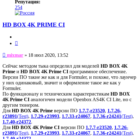
Репутация:
254
HD BOX 4K PRIME CI
Цитата
Сообщение
mixmar
»
18 июл 2020, 13:52
Сейчас методом тыка определил для моделей
HD BOX 4K
Prime
и
HD BOX 4K Prime CI
программное обеспечение.
Версии ПО такие же как и для Formuler, и похоже, что лаунчер
у них одинаковый, значит и оформление такое же как у
Formuler.
По функционалу и техническим характеристикам
HD BOX
4K Prime CI
аналогичен модели Openbox AS4K CI Lite, но с
другим тюнером.
Для
HD BOX 4K Prime
версии ПО
1.7.7-r23520
,
1.7.26-
r23891
(Test)
,
1.7.29-r23993
,
1.7.33-r24067
,
1.7.36-r24241
(Test)
,
1.7.40-r24372
.
Для
HD BOX 4K Prime CI
версии ПО
1.7.7-r23520
,
1.7.26-
r23891
(Test)
,
1.7.29-r23993
,
1.7.33-r24067
,
1.7.36-r24241
(Test)
,
1.7.40-r24372
.