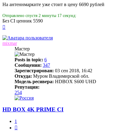
На антеннмарките уже стоит в цену 6690 рублей
Отправлено спустя 2 минуты 17 секунд:
Без CI ценник 5590
Вернуться
к
началу
mixmar
Мастер
Posts in topic:
6
Сообщения:
347
Зарегистрирован:
03 сен 2018, 16:42
Откуда:
Муром Владимирской обл.
Модель ресивера:
HDBOX S600 UHD
Репутация:
254
HD BOX 4K PRIME CI
1
Цитата