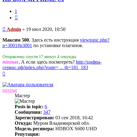
1
Цитата
Сообщение
Admin
»
19 июл 2020, 10:50
Максим 500
, Здесь есть инструкция
viewtopic.php?
p=3001#p3001
по установке плагинов.
Отправлено спустя 17 минут 4 секунды:
mixmar
, А если здесь посмотреть?
http://цифра-
сервис.рф/index.php?route= ... th=181_183
Вернуться
к
началу
mixmar
Мастер
Posts in topic:
6
Сообщения:
347
Зарегистрирован:
03 сен 2018, 16:42
Откуда:
Муром Владимирской обл.
Модель ресивера:
HDBOX S600 UHD
Репутация: