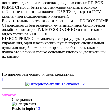
понятиями доставки телесигнала, в одном списке HD BOX
PRIME CI могут быть и спутниковые каналы, и эфирно-
кабельные каналы(при наличии USB T2 адаптера) и IPTV
каналы (при подключении к интернет).
Восхитительные возможности телеприема, в HD BOX PRIME
CI дополняется безграничной мультимедийной библиотекой
онлайн кинотеатров IVI, MEGOGO, OKKO и гигантского
видео хостинга YOUTUBE.
HD BOX PRIME CI комплектуется сразу двумя пультами
управления, один классический пульт, второй специальный
пульт для людей пожилого возраста, особенность такого
пульта это наличии только основных кнопок и увеличенный
их размер.
По параметрам мощно, и цена адекватная.
Вернуться
к
началу
Simakov
Специалист
Posts in topic:
13