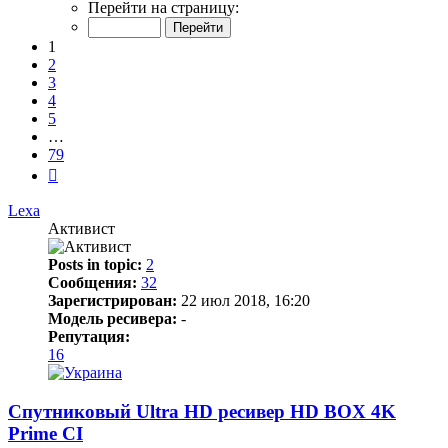
1
Перейти на страницу:
из
79
1
2
3
4
5
…
79
След.
Lexa
Активист
Posts in topic:
2
Сообщения:
32
Зарегистрирован:
22 июл 2018, 16:20
Модель ресивера:
-
Репутация:
16
Спутниковый Ultra HD ресивер HD BOX 4K
Prime CI