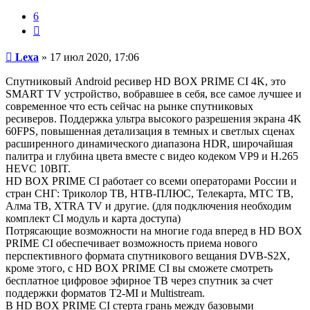
6
Цитата
Сообщение
Lexa
»
17 июл 2020, 17:06
Спутниковый Android ресивер HD BOX PRIME CI 4K, это
SMART TV устройство, вобравшее в себя, все самое лучшее и
современное что есть сейчас на рынке спутниковых
ресиверов. Поддержка ультра высокого разрешения экрана 4K
60FPS, повышенная детализация в темных и светлых сценах
расширенного динамического диапазона HDR, широчайшая
палитра и глубина цвета вместе с видео кодеком VP9 и H.265
HEVC 10BIT.
HD BOX PRIME CI работает со всеми операторами России и
стран СНГ: Триколор ТВ, НТВ-ПЛЮС, Телекарта, МТС ТВ,
Алма ТВ, XTRA TV и другие. (для подключения необходим
комплект CI модуль и карта доступа)
Потрясающие возможности на многие года вперед в HD BOX
PRIME CI обеспечивает возможность приема нового
перспективного формата спутникового вещания DVB-S2X,
кроме этого, с HD BOX PRIME CI вы сможете смотреть
бесплатное цифровое эфирное ТВ через спутник за счет
поддержки форматов T2-MI и Multistream.
В HD BOX PRIME CI стерта грань между базовыми