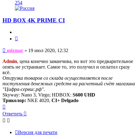
254
HD BOX 4K PRIME CI
Цитата
Сообщение
mixmar
»
19 июл 2020, 12:32
Admin
, цена конечно заманчива, но вот это предварительное
опять не устраивает. Самое то, это получил и оплатил сразу
всё.
Отгрузка товаров со склада осуществляется после
поступления денежных средств на расчетный счёт магазина
"Цифра-сервис.рф".
Skyway: Nano 3, Virgo; HDBOX:
S600 UHD
Триколор:
NKE 4020,
CI+ Delgado
Вернуться
к
Ответить
началу
Версия для печати