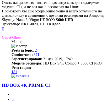
Опять наверное этот плагин надо запускать для поддержки
модулей CI+, а не вот как в ресиверах на Linux.
Посмотреть бы ещё оформление меню и всего остального по
функционалу в сравнении с другими ресиверами на Андроид.
Skyway: Nano 3, Virgo; HDBOX:
S600 UHD
Триколор:
NKE 4020,
CI+ Delgado
Вернуться
к
началу
Ghost-Ghost
Мастер
Posts in topic:
2
Сообщения:
371
Зарегистрирован:
21 дек 2019, 17:49
Модель ресивера:
HD Box S4K Combo + S500 CI PRO
Репутация:
181
HD BOX 4K PRIME CI
Цитата