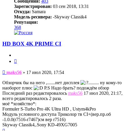
Сообщения:
403
Зарегистрирован:
03 сен 2018, 13:31
Откуда:
Samara
Модель ресивера:
-Skyway Classik4
Репутация:
368
HD BOX 4K PRIME CI
Цитата
Сообщение
maks56
»
17 июл 2020, 17:54
Обзорчик бы на него ,.......нет дисплея
......... ну кому-то
наоборот плюс
P.S Надо брать? подождём обзор
Последний раз редактировалось
maks56
17 июл 2020, 21:17,
всего редактировалось 2 раза.
моё *хозяйство*:
Formuler S-Turbo Pro 4K Ultra HD , Ustym4kPro
Модуль условного доступа Триколор тв СI+(вер.пр.об
-1.0.0(r7516-r7467)см вер r7516)
Skyway Classik4,.Sony KD-49XG7005
Вернуться