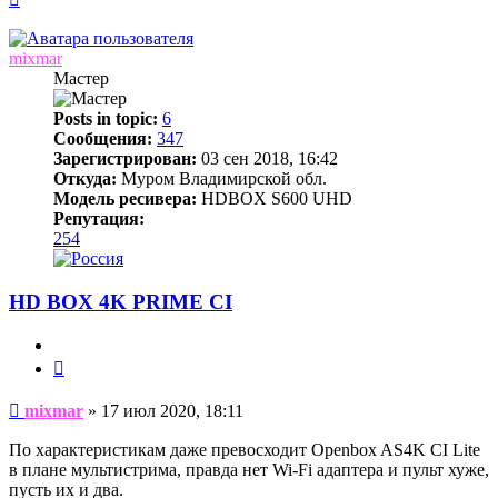
к
началу
mixmar
Мастер
Posts in topic:
6
Сообщения:
347
Зарегистрирован:
03 сен 2018, 16:42
Откуда:
Муром Владимирской обл.
Модель ресивера:
HDBOX S600 UHD
Репутация:
254
HD BOX 4K PRIME CI
Цитата
Сообщение
mixmar
»
17 июл 2020, 18:11
По характеристикам даже превосходит Openbox AS4K CI Lite
в плане мультистрима, правда нет Wi-Fi адаптера и пульт хуже,
пусть их и два.