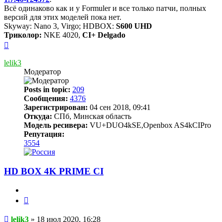
Всё одинаково как и у Formuler и все только патчи, полных
версий для этих моделей пока нет.
Skyway: Nano 3, Virgo; HDBOX:
S600 UHD
Триколор:
NKE 4020,
CI+ Delgado
Вернуться
к
началу
lelik3
Модератор
Posts in topic:
209
Сообщения:
4376
Зарегистрирован:
04 сен 2018, 09:41
Откуда:
СПб, Минская область
Модель ресивера:
VU+DUO4kSE,Openbox AS4kCIPro
Репутация:
3554
HD BOX 4K PRIME CI
Цитата
Сообщение
lelik3
»
18 июл 2020, 16:28