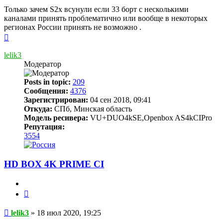
Только зачем S2x всунули если 33 борт с несколькими
каналами принять проблематично или вообще в некоторых
регионах России принять не возможно .
Вернуться
к
началу
lelik3
Модератор
Posts in topic:
209
Сообщения:
4376
Зарегистрирован:
04 сен 2018, 09:41
Откуда:
СПб, Минская область
Модель ресивера:
VU+DUO4kSE,Openbox AS4kCIPro
Репутация:
3554
HD BOX 4K PRIME CI
Цитата
Сообщение
lelik3
»
18 июл 2020, 19:25