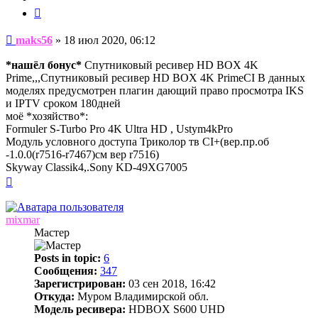
Цитата
Сообщение
maks56
»
18 июл 2020, 06:12
*нашёл бонус*
Спутниковый ресивер HD BOX 4K
Prime,,,Спутниковый ресивер HD BOX 4K PrimeCI В данных
моделях предусмотрен плагин дающий право просмотра IKS
и IPTV сроком 180дней
моё *хозяйство*:
Formuler S-Turbo Pro 4K Ultra HD , Ustym4kPro
Модуль условного доступа Триколор тв СI+(вер.пр.об
-1.0.0(r7516-r7467)см вер r7516)
Skyway Classik4,.Sony KD-49XG7005
Вернуться
к
началу
mixmar
Мастер
Posts in topic:
6
Сообщения:
347
Зарегистрирован:
03 сен 2018, 16:42
Откуда:
Муром Владимирской обл.
Модель ресивера:
HDBOX S600 UHD