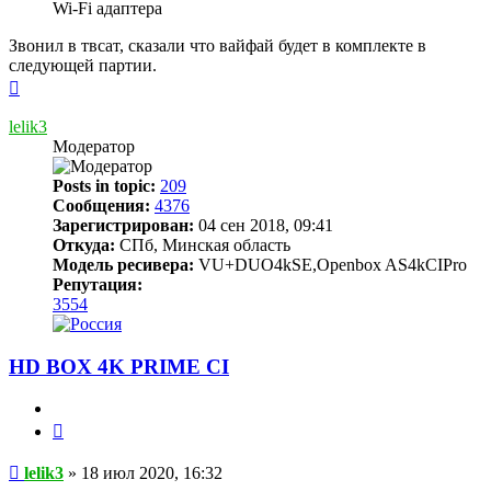
Wi-Fi адаптера
Звонил в твсат, сказали что вайфай будет в комплекте в
следующей партии.
Вернуться
к
началу
lelik3
Модератор
Posts in topic:
209
Сообщения:
4376
Зарегистрирован:
04 сен 2018, 09:41
Откуда:
СПб, Минская область
Модель ресивера:
VU+DUO4kSE,Openbox AS4kCIPro
Репутация:
3554
HD BOX 4K PRIME CI
Цитата
Сообщение
lelik3
»
18 июл 2020, 16:32