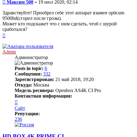
Сообщение
Максим 500
»
19 июл 2020, 02:14
Здравствуйте! Приобрел себе этот аппарат взамен opticum
9500hd(сгорел после грозы).
Может кто подскажет что с ним сделать, чтоб с шурой
сработался?
Вернуться
к
началу
Admin
Администратор
Posts in topic:
6
Сообщения:
332
Зарегистрирован:
21 май 2018, 19:20
Откуда:
Москва
Модель ресивера:
Openbox AS4K CI Pro
Контактная информация:
Контактная
информация
Сайт
пользователя
Репутация:
Admin
236
HD BOX 4K PRIME CI