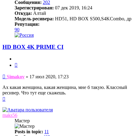
Сообщения:
202
Зарегистрирован:
07 дек 2019, 16:24
Откуда:
Алтай
Модель ресивера:
HD51, HD BOX S500,S4KCombo, др
Репутация:
90
HD BOX 4K PRIME CI
Цитата
Сообщение
Simakov
»
17 июл 2020, 17:23
Ах какая женщина, какая женщина, мне б такую. Классный
ресивер. Что тут еще скажешь.
Вернуться
к
началу
maks56
Мастер
Posts in topic:
11