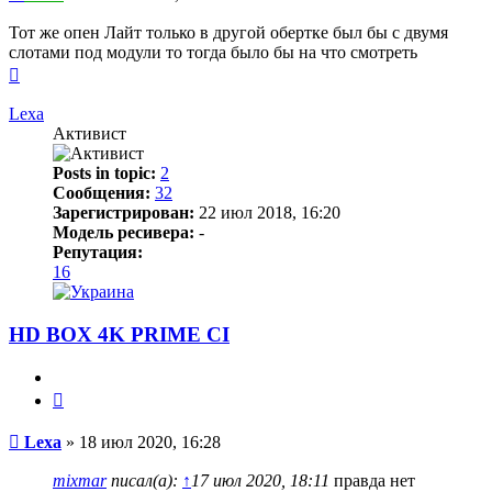
Тот же опен Лайт только в другой обертке был бы с двумя
слотами под модули то тогда было бы на что смотреть
Вернуться
к
началу
Lexa
Активист
Posts in topic:
2
Сообщения:
32
Зарегистрирован:
22 июл 2018, 16:20
Модель ресивера:
-
Репутация:
16
HD BOX 4K PRIME CI
Цитата
Сообщение
Lexa
»
18 июл 2020, 16:28
mixmar
писал(а):
↑
17 июл 2020, 18:11
правда нет