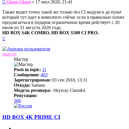
Сообщение
Ghost-Ghost
»
17 июл 2020, 21:41
Также видел точно такой же только без CI модуля и да пульт
который тут идет в комплекте сейчас если я правильно понял
предлагаеться в подарок ограничиное время действует с 20
июля по 31 августа 2020 года.
HD BOX S4K COMBO, HD BOX S500 CI PRO.
Вернуться
к
началу
maks56
Мастер
Posts in topic:
11
Сообщения:
403
Зарегистрирован:
03 сен 2018, 13:31
Откуда:
Samara
Модель ресивера:
-Skyway Classik4
Репутация:
368
HD BOX 4K PRIME CI