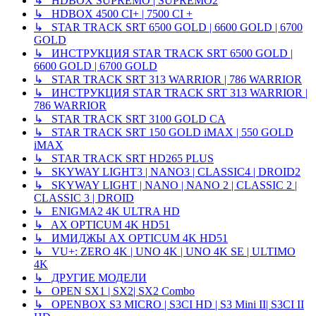
↳ HDBOX SUPREMO | SUPREMO2
↳ HDBOX 4500 CI+ | 7500 CI +
↳ STAR TRACK SRT 6500 GOLD | 6600 GOLD | 6700
GOLD
↳ ИНСТРУКЦИЯ STAR TRACK SRT 6500 GOLD |
6600 GOLD | 6700 GOLD
↳ STAR TRACK SRT 313 WARRIOR | 786 WARRIOR
↳ ИНСТРУКЦИЯ STAR TRACK SRT 313 WARRIOR |
786 WARRIOR
↳ STAR TRACK SRT 3100 GOLD CA
↳ STAR TRACK SRT 150 GOLD iMAX | 550 GOLD
iMAX
↳ STAR TRACK SRT HD265 PLUS
↳ SKYWAY LIGHT3 | NANO3 | CLASSIC4 | DROID2
↳ SKYWAY LIGHT | NANO | NANO 2 | CLASSIC 2 |
CLASSIC 3 | DROID
↳ ENIGMA2 4K ULTRA HD
↳ AX OPTICUM 4K HD51
↳ ИМИДЖЫ AX OPTICUM 4K HD51
↳ VU+: ZERO 4K | UNO 4K | UNO 4K SE | ULTIMO
4K
↳ ДРУГИЕ МОДЕЛИ
↳ OPEN SX1 | SX2| SX2 Combo
↳ OPENBOX S3 MICRO | S3CI HD | S3 Mini II| S3CI II