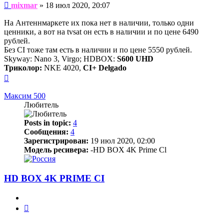
Сообщение
mixmar
»
18 июл 2020, 20:07
На Антеннмаркете их пока нет в наличии, только одни
ценники, а вот на tvsat он есть в наличии и по цене 6490
рублей.
Без CI тоже там есть в наличии и по цене 5550 рублей.
Skyway: Nano 3, Virgo; HDBOX:
S600 UHD
Триколор:
NKE 4020,
CI+ Delgado
Вернуться
к
началу
Максим 500
Любитель
Posts in topic:
4
Сообщения:
4
Зарегистрирован:
19 июл 2020, 02:00
Модель ресивера:
-HD BOX 4K Prime Cl
HD BOX 4K PRIME CI
Цитата