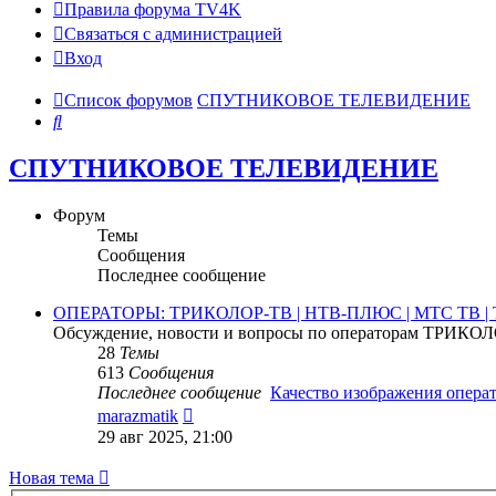
Правила форума TV4K
Связаться с администрацией
Вход
Список форумов
СПУТНИКОВОЕ ТЕЛЕВИДЕНИЕ
Поиск
СПУТНИКОВОЕ ТЕЛЕВИДЕНИЕ
Форум
Темы
Сообщения
Последнее сообщение
ОПЕРАТОРЫ: ТРИКОЛОР-ТВ | НТВ-ПЛЮС | МТС ТВ 
Обсуждение, новости и вопросы по операторам ТРИК
28
Темы
613
Сообщения
Последнее сообщение
Качество изображения опер
Перейти
marazmatik
к
29 авг 2025, 21:00
последнему
сообщению
Новая тема