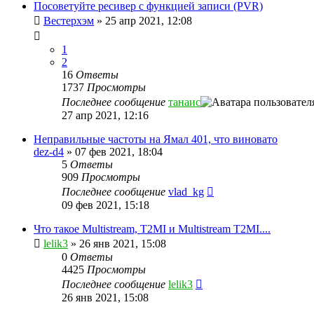
Посоветуйте ресивер с функцией записи (PVR)
Вестерхэм
»
25 апр 2021, 12:08
1
2
16
Ответы
1737
Просмотры
Последнее сообщение
танаис
27 апр 2021, 12:16
Неправильные частоты на Ямал 401, что виновато
dez-d4
»
07 фев 2021, 18:04
5
Ответы
909
Просмотры
Последнее сообщение
vlad_kg
09 фев 2021, 15:18
Что такое Multistream, T2MI и Multistream T2MI....
lelik3
»
26 янв 2021, 15:08
0
Ответы
4425
Просмотры
Последнее сообщение
lelik3
26 янв 2021, 15:08