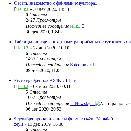
Oscam, знакомство с файлами эмулятора...
lelik3
»
30 дек 2020, 13:43
0
Ответы
2427
Просмотры
Последнее сообщение
lelik3
30 дек 2020, 13:43
Таблицы определения диаметра приёмных спутниковых 
lelik3
»
22 янв 2020, 10:10
6
Ответы
1465
Просмотры
Последнее сообщение
Satcommax
09 ноя 2020, 11:04
Ресивер Openbox AS4K CI Lite
lelik3
»
08 июл 2020, 09:11
5
Ответы
1667
Просмотры
Последнее сообщение
__Newsky__
06 авг 2020, 20:53
9 декабря пропали каналы формата t-2mi Yamal401
zeyli
»
10 дек 2019, 16:38
6
Ответы