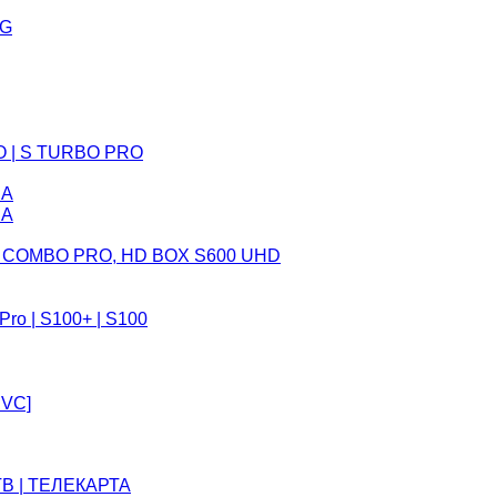
5G
O | S TURBO PRO
CA
CA
 COMBO PRO, HD BOX S600 UHD
o | S100+ | S100
EVC]
В | ТЕЛЕКАРТА