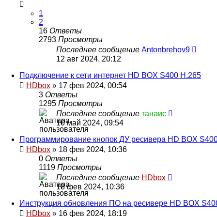
1
2
16
Ответы
2793
Просмотры
Последнее сообщение
Antonbrehov9
12 авг 2024, 20:12
Подключение к сети интернет HD BOX S400 H.265
HDbox
»
17 фев 2024, 00:54
3
Ответы
1295
Просмотры
Последнее сообщение
танаис
10 май 2024, 09:54
Программирование кнопок ДУ ресивера HD BOX S400
HDbox
»
18 фев 2024, 10:36
0
Ответы
1119
Просмотры
Последнее сообщение
HDbox
18 фев 2024, 10:36
Инструкция обновления ПО на ресивере HD BOX S40
HDbox
»
16 фев 2024, 18:19