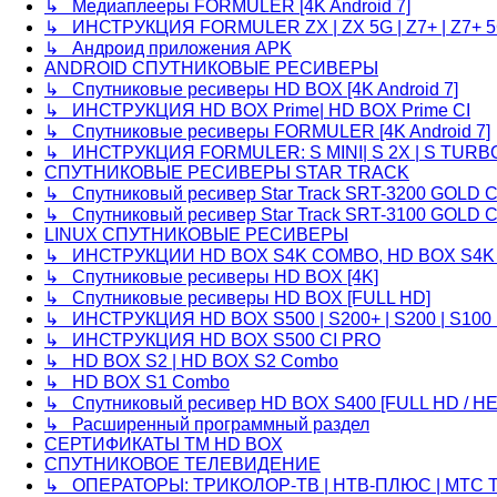
↳ Медиаплееры FORMULER [4K Android 7]
↳ ИНСТРУКЦИЯ FORMULER ZX | ZX 5G | Z7+ | Z7+ 
↳ Андроид приложения APK
ANDROID СПУТНИКОВЫЕ РЕСИВЕРЫ
↳ Спутниковые ресиверы HD BOX [4K Android 7]
↳ ИНСТРУКЦИЯ HD BOX Prime| HD BOX Prime CI
↳ Спутниковые ресиверы FORMULER [4K Android 7]
↳ ИНСТРУКЦИЯ FORMULER: S MINI| S 2X | S TURB
СПУТНИКОВЫЕ РЕСИВЕРЫ STAR TRACK
↳ Спутниковый ресивер Star Track SRT-3200 GOLD 
↳ Спутниковый ресивер Star Track SRT-3100 GOLD 
LINUX СПУТНИКОВЫЕ РЕСИВЕРЫ
↳ ИНСТРУКЦИИ HD BOX S4K COMBO, HD BOX S4K
↳ Спутниковые ресиверы HD BOX [4K]
↳ Спутниковые ресиверы HD BOX [FULL HD]
↳ ИНСТРУКЦИЯ HD BOX S500 | S200+ | S200 | S100 Pr
↳ ИНСТРУКЦИЯ HD BOX S500 CI PRO
↳ HD BOX S2 | HD BOX S2 Combo
↳ HD BOX S1 Combo
↳ Спутниковый ресивер HD BOX S400 [FULL HD / H
↳ Расширенный программный раздел
СЕРТИФИКАТЫ TM HD BOX
СПУТНИКОВОЕ ТЕЛЕВИДЕНИЕ
↳ ОПЕРАТОРЫ: ТРИКОЛОР-ТВ | НТВ-ПЛЮС | МТС Т