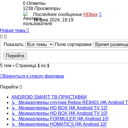
0
Ответы
1238
Просмотры
Последнее сообщение
HDbox
16 фев 2024, 18:19
Новая тема
Показать:
Поле сортировки:
5 тем • Страница
1
из
1
Вернуться к списку форумов
Перейти
ANDROID SMART ТВ-ПРИСТАВКИ
↳ Медиаплееры-спутник Rebox RE8401 [4K Android T
↳ Медиаплееры HD BOX [4K Android TV 12]
↳ Медиаплееры HD BOX [4K Android TV 10]
↳ Медиаплееры FORMULER [4K Android 10]
↳ Медиаплееры HOMATICS [4K Android 10]