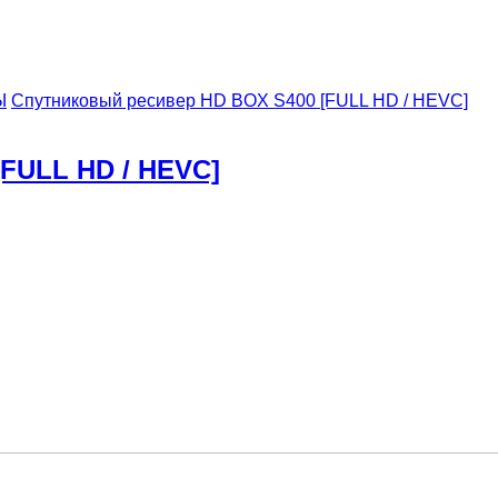
Ы
Спутниковый ресивер HD BOX S400 [FULL HD / HEVC]
FULL HD / HEVC]