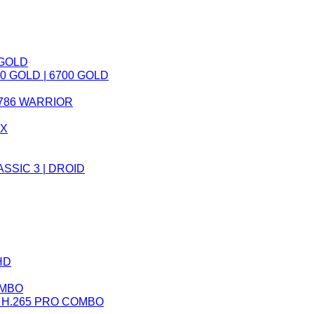
 GOLD
 GOLD | 6700 GOLD
786 WARRIOR
AX
ASSIC 3 | DROID
HD
OMBO
 H.265 PRO COMBO