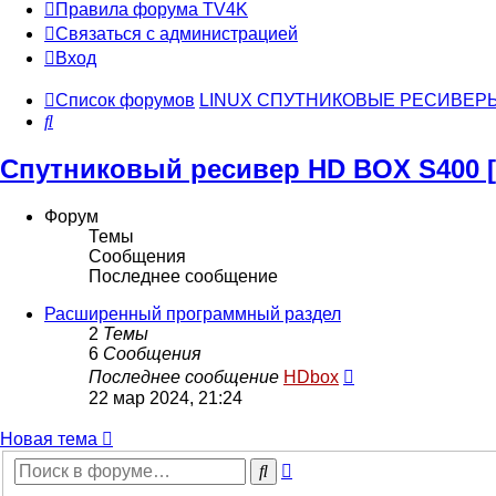
Правила форума TV4K
Связаться с администрацией
Вход
Список форумов
LINUX СПУТНИКОВЫЕ РЕСИВЕР
Поиск
Спутниковый ресивер HD BOX S400 [
Форум
Темы
Сообщения
Последнее сообщение
Расширенный программный раздел
2
Темы
6
Сообщения
Перейти
Последнее сообщение
HDbox
к
22 мар 2024, 21:24
последнему
сообщению
Новая тема
Расширенный
Поиск
поиск