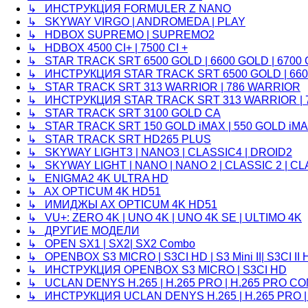
↳ ИНСТРУКЦИЯ FORMULER Z NANO
↳ SKYWAY VIRGO | ANDROMEDA | PLAY
↳ HDBOX SUPREMO | SUPREMO2
↳ HDBOX 4500 CI+ | 7500 CI +
↳ STAR TRACK SRT 6500 GOLD | 6600 GOLD | 6700
↳ ИНСТРУКЦИЯ STAR TRACK SRT 6500 GOLD | 6600
↳ STAR TRACK SRT 313 WARRIOR | 786 WARRIOR
↳ ИНСТРУКЦИЯ STAR TRACK SRT 313 WARRIOR | 
↳ STAR TRACK SRT 3100 GOLD CA
↳ STAR TRACK SRT 150 GOLD iMAX | 550 GOLD iM
↳ STAR TRACK SRT HD265 PLUS
↳ SKYWAY LIGHT3 | NANO3 | CLASSIC4 | DROID2
↳ SKYWAY LIGHT | NANO | NANO 2 | CLASSIC 2 | CL
↳ ENIGMA2 4K ULTRA HD
↳ AX OPTICUM 4K HD51
↳ ИМИДЖЫ AX OPTICUM 4K HD51
↳ VU+: ZERO 4K | UNO 4K | UNO 4K SE | ULTIMO 4K
↳ ДРУГИЕ МОДЕЛИ
↳ OPEN SX1 | SX2| SX2 Combo
↳ OPENBOX S3 MICRO | S3CI HD | S3 Mini II| S3CI II 
↳ ИНСТРУКЦИЯ OPENBOX S3 MICRO | S3CI HD
↳ UCLAN DENYS H.265 | H.265 PRO | H.265 PRO C
↳ ИНСТРУКЦИЯ UCLAN DENYS H.265 | H.265 PRO |