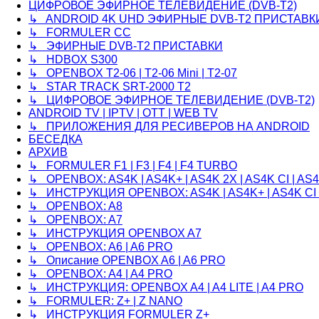
ЦИФРОВОЕ ЭФИРНОЕ ТЕЛЕВИДЕНИЕ (DVB-T2)
↳ ANDROID 4K UHD ЭФИРНЫЕ DVB-T2 ПРИСТАВК
↳ FORMULER CC
↳ ЭФИРНЫЕ DVB-T2 ПРИСТАВКИ
↳ HDBOX S300
↳ OPENBOX T2-06 | T2-06 Mini | T2-07
↳ STAR TRACK SRT-2000 T2
↳ ЦИФРОВОЕ ЭФИРНОЕ ТЕЛЕВИДЕНИЕ (DVB-T2)
ANDROID TV | IPTV | OTT | WEB TV
↳ ПРИЛОЖЕНИЯ ДЛЯ РЕСИВЕРОВ НА ANDROID
БЕСЕДКА
АРХИВ
↳ FORMULER F1 | F3 | F4 | F4 TURBO
↳ OPENBOX: AS4K | AS4K+ | AS4K 2X | AS4K CI | AS4K
↳ ИНСТРУКЦИЯ OPENBOX: AS4K | AS4K+ | AS4K CI 
↳ OPENBOX: A8
↳ OPENBOX: A7
↳ ИНСТРУКЦИЯ OPENBOX A7
↳ OPENBOX: A6 | A6 PRO
↳ Описание OPENBOX A6 | A6 PRO
↳ OPENBOX: A4 | A4 PRO
↳ ИНСТРУКЦИЯ: OPENBOX A4 | A4 LITE | A4 PRO
↳ FORMULER: Z+ | Z NANO
↳ ИНСТРУКЦИЯ FORMULER Z+