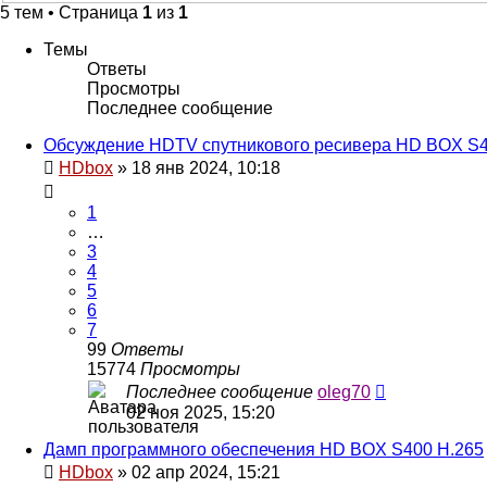
5 тем • Страница
1
из
1
Темы
Ответы
Просмотры
Последнее сообщение
Обсуждение HDTV спутникового ресивера HD BOX S4
HDbox
»
18 янв 2024, 10:18
1
…
3
4
5
6
7
99
Ответы
15774
Просмотры
Последнее сообщение
oleg70
02 ноя 2025, 15:20
Дамп программного обеспечения HD BOX S400 H.265
HDbox
»
02 апр 2024, 15:21