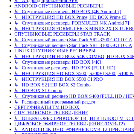
↳ Андроид приложения APK
ANDROID СПУТНИКОВЫЕ РЕСИВЕРЫ
↳ Спутниковые ресиверы HD BOX [4K Android 7]
↳ ИНСТРУКЦИЯ HD BOX Prime| HD BOX Prime CI
↳ Спутниковые ресиверы FORMULER [4K Android 7]
↳ ИНСТРУКЦИЯ FORMULER: S MINI| S 2X | S TURBO
СПУТНИКОВЫЕ РЕСИВЕРЫ STAR TRACK
↳ Спутниковый ресивер Star Track SRT-3200 GOLD CA
↳ Спутниковый ресивер Star Track SRT-3100 GOLD CA
LINUX СПУТНИКОВЫЕ РЕСИВЕРЫ
↳ ИНСТРУКЦИИ HD BOX S4K COMBO, HD BOX S4K
↳ Спутниковые ресиверы HD BOX [4K]
↳ Спутниковые ресиверы HD BOX [FULL HD]
↳ ИНСТРУКЦИЯ HD BOX S500 | S200+ | S200 | S100 Pro 
↳ ИНСТРУКЦИЯ HD BOX S500 CI PRO
↳ HD BOX S2 | HD BOX S2 Combo
↳ HD BOX S1 Combo
↳ Спутниковый ресивер HD BOX S400 [FULL HD / HE
↳ Расширенный программный раздел
СЕРТИФИКАТЫ TM HD BOX
СПУТНИКОВОЕ ТЕЛЕВИДЕНИЕ
↳ ОПЕРАТОРЫ: ТРИКОЛОР-ТВ | НТВ-ПЛЮС | МТС Т
ЦИФРОВОЕ ЭФИРНОЕ ТЕЛЕВИДЕНИЕ (DVB-T2)
↳ ANDROID 4K UHD ЭФИРНЫЕ DVB-T2 ПРИСТАВ