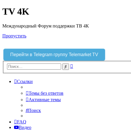
TV 4K
Международный Форум поддержки ТВ 4К
Пропустить
Перейти в Telegram группу Telemarket TV
Расширенный
Поиск
поиск
Ссылки
Темы без ответов
Активные темы
Поиск
FAQ
Видео