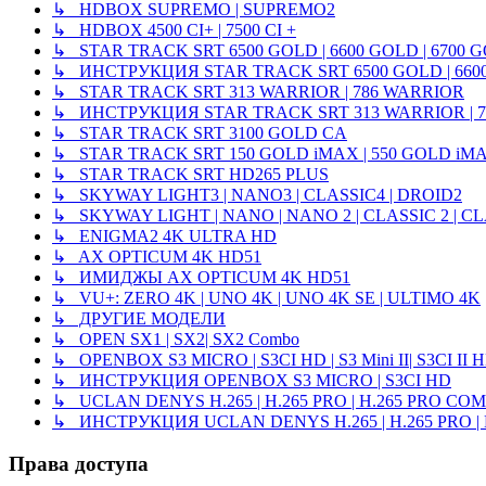
↳ HDBOX SUPREMO | SUPREMO2
↳ HDBOX 4500 CI+ | 7500 CI +
↳ STAR TRACK SRT 6500 GOLD | 6600 GOLD | 6700 
↳ ИНСТРУКЦИЯ STAR TRACK SRT 6500 GOLD | 6600
↳ STAR TRACK SRT 313 WARRIOR | 786 WARRIOR
↳ ИНСТРУКЦИЯ STAR TRACK SRT 313 WARRIOR | 
↳ STAR TRACK SRT 3100 GOLD CA
↳ STAR TRACK SRT 150 GOLD iMAX | 550 GOLD iM
↳ STAR TRACK SRT HD265 PLUS
↳ SKYWAY LIGHT3 | NANO3 | CLASSIC4 | DROID2
↳ SKYWAY LIGHT | NANO | NANO 2 | CLASSIC 2 | CL
↳ ENIGMA2 4K ULTRA HD
↳ AX OPTICUM 4K HD51
↳ ИМИДЖЫ AX OPTICUM 4K HD51
↳ VU+: ZERO 4K | UNO 4K | UNO 4K SE | ULTIMO 4K
↳ ДРУГИЕ МОДЕЛИ
↳ OPEN SX1 | SX2| SX2 Combo
↳ OPENBOX S3 MICRO | S3CI HD | S3 Mini II| S3CI II 
↳ ИНСТРУКЦИЯ OPENBOX S3 MICRO | S3CI HD
↳ UCLAN DENYS H.265 | H.265 PRO | H.265 PRO CO
↳ ИНСТРУКЦИЯ UCLAN DENYS H.265 | H.265 PRO |
Права доступа