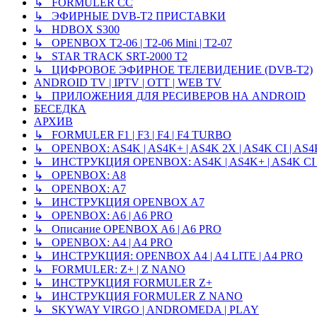
↳ FORMULER CC
↳ ЭФИРНЫЕ DVB-T2 ПРИСТАВКИ
↳ HDBOX S300
↳ OPENBOX T2-06 | T2-06 Mini | T2-07
↳ STAR TRACK SRT-2000 T2
↳ ЦИФРОВОЕ ЭФИРНОЕ ТЕЛЕВИДЕНИЕ (DVB-T2)
ANDROID TV | IPTV | OTT | WEB TV
↳ ПРИЛОЖЕНИЯ ДЛЯ РЕСИВЕРОВ НА ANDROID
БЕСЕДКА
АРХИВ
↳ FORMULER F1 | F3 | F4 | F4 TURBO
↳ OPENBOX: AS4K | AS4K+ | AS4K 2X | AS4K CI | AS4K 
↳ ИНСТРУКЦИЯ OPENBOX: AS4K | AS4K+ | AS4K CI |
↳ OPENBOX: A8
↳ OPENBOX: A7
↳ ИНСТРУКЦИЯ OPENBOX A7
↳ OPENBOX: A6 | A6 PRO
↳ Описание OPENBOX A6 | A6 PRO
↳ OPENBOX: A4 | A4 PRO
↳ ИНСТРУКЦИЯ: OPENBOX A4 | A4 LITE | A4 PRO
↳ FORMULER: Z+ | Z NANO
↳ ИНСТРУКЦИЯ FORMULER Z+
↳ ИНСТРУКЦИЯ FORMULER Z NANO
↳ SKYWAY VIRGO | ANDROMEDA | PLAY