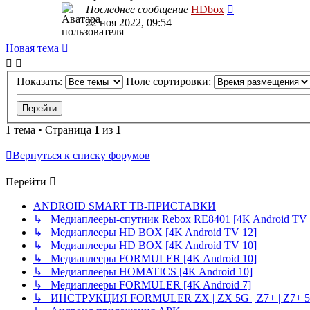
Последнее сообщение
HDbox
22 ноя 2022, 09:54
Новая тема
Показать:
Поле сортировки:
1 тема • Страница
1
из
1
Вернуться к списку форумов
Перейти
ANDROID SMART ТВ-ПРИСТАВКИ
↳ Медиаплееры-спутник Rebox RE8401 [4K Android TV 
↳ Медиаплееры HD BOX [4K Android TV 12]
↳ Медиаплееры HD BOX [4K Android TV 10]
↳ Медиаплееры FORMULER [4K Android 10]
↳ Медиаплееры HOMATICS [4K Android 10]
↳ Медиаплееры FORMULER [4K Android 7]
↳ ИНСТРУКЦИЯ FORMULER ZX | ZX 5G | Z7+ | Z7+ 