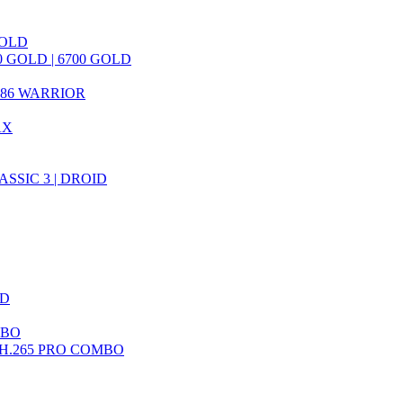
GOLD
 GOLD | 6700 GOLD
786 WARRIOR
AX
ASSIC 3 | DROID
HD
MBO
 H.265 PRO COMBO