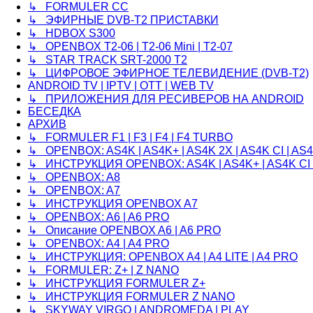
↳ FORMULER CC
↳ ЭФИРНЫЕ DVB-T2 ПРИСТАВКИ
↳ HDBOX S300
↳ OPENBOX T2-06 | T2-06 Mini | T2-07
↳ STAR TRACK SRT-2000 T2
↳ ЦИФРОВОЕ ЭФИРНОЕ ТЕЛЕВИДЕНИЕ (DVB-T2)
ANDROID TV | IPTV | OTT | WEB TV
↳ ПРИЛОЖЕНИЯ ДЛЯ РЕСИВЕРОВ НА ANDROID
БЕСЕДКА
АРХИВ
↳ FORMULER F1 | F3 | F4 | F4 TURBO
↳ OPENBOX: AS4K | AS4K+ | AS4K 2X | AS4K CI | AS4K
↳ ИНСТРУКЦИЯ OPENBOX: AS4K | AS4K+ | AS4K CI 
↳ OPENBOX: A8
↳ OPENBOX: A7
↳ ИНСТРУКЦИЯ OPENBOX A7
↳ OPENBOX: A6 | A6 PRO
↳ Описание OPENBOX A6 | A6 PRO
↳ OPENBOX: A4 | A4 PRO
↳ ИНСТРУКЦИЯ: OPENBOX A4 | A4 LITE | A4 PRO
↳ FORMULER: Z+ | Z NANO
↳ ИНСТРУКЦИЯ FORMULER Z+
↳ ИНСТРУКЦИЯ FORMULER Z NANO
↳ SKYWAY VIRGO | ANDROMEDA | PLAY