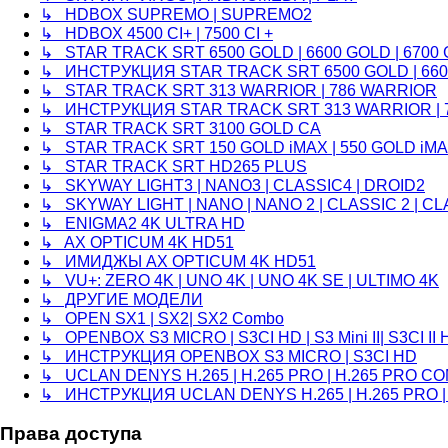
↳ HDBOX SUPREMO | SUPREMO2
↳ HDBOX 4500 CI+ | 7500 CI +
↳ STAR TRACK SRT 6500 GOLD | 6600 GOLD | 6700
↳ ИНСТРУКЦИЯ STAR TRACK SRT 6500 GOLD | 6600
↳ STAR TRACK SRT 313 WARRIOR | 786 WARRIOR
↳ ИНСТРУКЦИЯ STAR TRACK SRT 313 WARRIOR | 
↳ STAR TRACK SRT 3100 GOLD CA
↳ STAR TRACK SRT 150 GOLD iMAX | 550 GOLD iM
↳ STAR TRACK SRT HD265 PLUS
↳ SKYWAY LIGHT3 | NANO3 | CLASSIC4 | DROID2
↳ SKYWAY LIGHT | NANO | NANO 2 | CLASSIC 2 | CL
↳ ENIGMA2 4K ULTRA HD
↳ AX OPTICUM 4K HD51
↳ ИМИДЖЫ AX OPTICUM 4K HD51
↳ VU+: ZERO 4K | UNO 4K | UNO 4K SE | ULTIMO 4K
↳ ДРУГИЕ МОДЕЛИ
↳ OPEN SX1 | SX2| SX2 Combo
↳ OPENBOX S3 MICRO | S3CI HD | S3 Mini II| S3CI II 
↳ ИНСТРУКЦИЯ OPENBOX S3 MICRO | S3CI HD
↳ UCLAN DENYS H.265 | H.265 PRO | H.265 PRO C
↳ ИНСТРУКЦИЯ UCLAN DENYS H.265 | H.265 PRO |
Права доступа