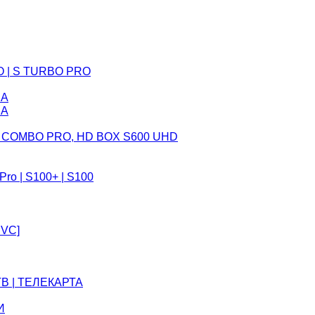
O | S TURBO PRO
CA
CA
 COMBO PRO, HD BOX S600 UHD
o | S100+ | S100
EVC]
В | ТЕЛЕКАРТА
И