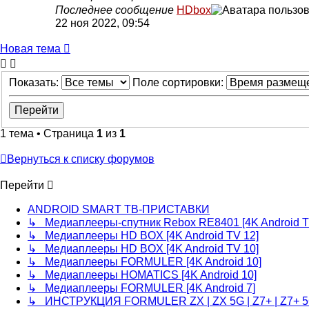
Последнее сообщение
HDbox
22 ноя 2022, 09:54
Новая тема
Показать:
Поле сортировки:
1 тема • Страница
1
из
1
Вернуться к списку форумов
Перейти
ANDROID SMART ТВ-ПРИСТАВКИ
↳ Медиаплееры-спутник Rebox RE8401 [4K Android T
↳ Медиаплееры HD BOX [4K Android TV 12]
↳ Медиаплееры HD BOX [4K Android TV 10]
↳ Медиаплееры FORMULER [4K Android 10]
↳ Медиаплееры HOMATICS [4K Android 10]
↳ Медиаплееры FORMULER [4K Android 7]
↳ ИНСТРУКЦИЯ FORMULER ZX | ZX 5G | Z7+ | Z7+ 