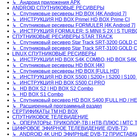
↳ Андроид приложения APK
ANDROID СПУТНИКОВЫЕ РЕСИВЕРЫ
↳ Спутниковые ресиверы HD BOX [4K Android 7]
↳ ИНСТРУКЦИЯ HD BOX Prime| HD BOX Prime CI
↳ Спутниковые ресиверы FORMULER [4K Android 7]
↳ ИНСТРУКЦИЯ FORMULER: S MINI| S 2X | S TURB
СПУТНИКОВЫЕ РЕСИВЕРЫ STAR TRACK
↳ Спутниковый ресивер Star Track SRT-3200 GOLD 
↳ Спутниковый ресивер Star Track SRT-3100 GOLD 
LINUX СПУТНИКОВЫЕ РЕСИВЕРЫ
↳ ИНСТРУКЦИИ HD BOX S4K COMBO, HD BOX S4K
↳ Спутниковые ресиверы HD BOX [4K]
↳ Спутниковые ресиверы HD BOX [FULL HD]
↳ ИНСТРУКЦИЯ HD BOX S500 | S200+ | S200 | S100 Pr
↳ ИНСТРУКЦИЯ HD BOX S500 CI PRO
↳ HD BOX S2 | HD BOX S2 Combo
↳ HD BOX S1 Combo
↳ Спутниковый ресивер HD BOX S400 [FULL HD / H
↳ Расширенный программный раздел
СЕРТИФИКАТЫ TM HD BOX
СПУТНИКОВОЕ ТЕЛЕВИДЕНИЕ
↳ ОПЕРАТОРЫ: ТРИКОЛОР-ТВ | НТВ-ПЛЮС | МТС Т
ЦИФРОВОЕ ЭФИРНОЕ ТЕЛЕВИДЕНИЕ (DVB-T2)
↳ ANDROID 4K UHD ЭФИРНЫЕ DVB-T2 ПРИСТАВК