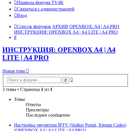
Правила форума TV4K
Связаться с администрацией
Вход
Список форумов
АРХИВ
OPENBOX: A4 | A4 PRO
ИНСТРУКЦИЯ: OPENBOX A4 | A4 LITE | A4 PRO
Поиск
ИНСТРУКЦИЯ: OPENBOX A4 | A4
LITE | A4 PRO
Новая тема
Расширенный
Поиск
поиск
3 темы • Страница
1
из
1
Темы
Ответы
Просмотры
Последнее сообщение
Настройка эмулятора IPTV (Stalker Portal, Xtream Codes)
[OPENBOX A4 | A4 LITE | A4 PRO]