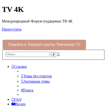
TV 4K
Международный Форум поддержки ТВ 4К
Пропустить
Перейти в Telegram группу Telemarket TV
Расширенный
Поиск
поиск
Ссылки
Темы без ответов
Активные темы
Поиск
FAQ
Видео