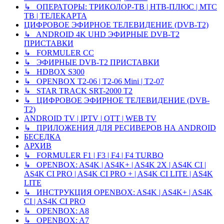
↳ ОПЕРАТОРЫ: ТРИКОЛОР-ТВ | НТВ-ПЛЮС | МТС
ТВ | ТЕЛЕКАРТА
ЦИФРОВОЕ ЭФИРНОЕ ТЕЛЕВИДЕНИЕ (DVB-T2)
↳ ANDROID 4K UHD ЭФИРНЫЕ DVB-T2
ПРИСТАВКИ
↳ FORMULER CC
↳ ЭФИРНЫЕ DVB-T2 ПРИСТАВКИ
↳ HDBOX S300
↳ OPENBOX T2-06 | T2-06 Mini | T2-07
↳ STAR TRACK SRT-2000 T2
↳ ЦИФРОВОЕ ЭФИРНОЕ ТЕЛЕВИДЕНИЕ (DVB-
T2)
ANDROID TV | IPTV | OTT | WEB TV
↳ ПРИЛОЖЕНИЯ ДЛЯ РЕСИВЕРОВ НА ANDROID
БЕСЕДКА
АРХИВ
↳ FORMULER F1 | F3 | F4 | F4 TURBO
↳ OPENBOX: AS4K | AS4K+ | AS4K 2X | AS4K CI |
AS4K CI PRO | AS4K CI PRO + | AS4K CI LITE | AS4K
LITE
↳ ИНСТРУКЦИЯ OPENBOX: AS4K | AS4K+ | AS4K
CI | AS4K CI PRO
↳ OPENBOX: A8
↳ OPENBOX: A7