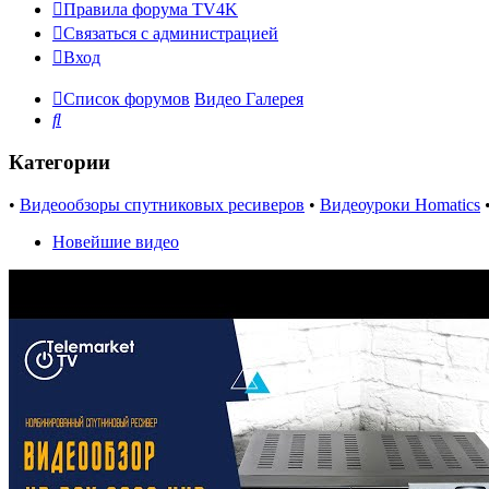
Правила форума TV4K
Связаться с администрацией
Вход
Список форумов
Видео Галерея
Поиск
Категории
•
Видеообзоры спутниковых ресиверов
•
Видеоуроки Homatics
Новейшие видео