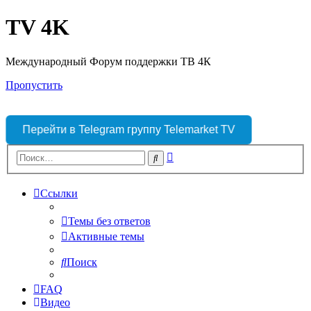
TV 4K
Международный Форум поддержки ТВ 4К
Пропустить
Перейти в Telegram группу Telemarket TV
Расширенный
Поиск
поиск
Ссылки
Темы без ответов
Активные темы
Поиск
FAQ
Видео