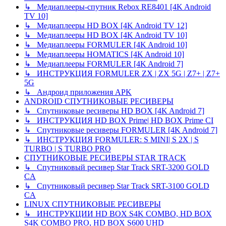
↳ Медиаплееры-спутник Rebox RE8401 [4K Android
TV 10]
↳ Медиаплееры HD BOX [4K Android TV 12]
↳ Медиаплееры HD BOX [4K Android TV 10]
↳ Медиаплееры FORMULER [4K Android 10]
↳ Медиаплееры HOMATICS [4K Android 10]
↳ Медиаплееры FORMULER [4K Android 7]
↳ ИНСТРУКЦИЯ FORMULER ZX | ZX 5G | Z7+ | Z7+
5G
↳ Андроид приложения APK
ANDROID СПУТНИКОВЫЕ РЕСИВЕРЫ
↳ Спутниковые ресиверы HD BOX [4K Android 7]
↳ ИНСТРУКЦИЯ HD BOX Prime| HD BOX Prime CI
↳ Спутниковые ресиверы FORMULER [4K Android 7]
↳ ИНСТРУКЦИЯ FORMULER: S MINI| S 2X | S
TURBO | S TURBO PRO
СПУТНИКОВЫЕ РЕСИВЕРЫ STAR TRACK
↳ Спутниковый ресивер Star Track SRT-3200 GOLD
CA
↳ Спутниковый ресивер Star Track SRT-3100 GOLD
CA
LINUX СПУТНИКОВЫЕ РЕСИВЕРЫ
↳ ИНСТРУКЦИИ HD BOX S4K COMBO, HD BOX
S4K COMBO PRO, HD BOX S600 UHD