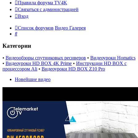
Правила форума TV4K
Связаться с администрацией
Вход
Список форумов
Видео Галерея
Поиск
Категории
•
Видеообзоры спутниковых ресиверов
•
Видеоуроки Homatics
•
Видеоуроки HD BOX 4K Prime
•
Инструкции HD BOX с
процессором Ali
•
Видеоуроки HD BOX Z10 Pro
Новейшие видео