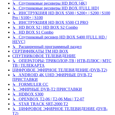
↳ Спутниковые ресиверы HD BOX [4K]
↳ Спутниковые ресиверы HD BOX [FULL HD]
↳ ИНСТРУКЦИЯ HD BOX S500 | S200+ | S200 | S100
Pro | S100+ | S100
↳ ИНСТРУКЦИЯ HD BOX S500 CI PRO
↳ HD BOX S2 | HD BOX S2 Combo
↳ HD BOX S1 Combo
↳ Спутниковый ресивер HD BOX S400 [FULL HD /
HEVC]
↳ Расширенный программный раздел
СЕРТИФИКАТЫ TM HD BOX
СПУТНИКОВОЕ ТЕЛЕВИДЕНИЕ
↳ ОПЕРАТОРЫ: ТРИКОЛОР-ТВ | НТВ-ПЛЮС | МТС
ТВ | ТЕЛЕКАРТА
ЦИФРОВОЕ ЭФИРНОЕ ТЕЛЕВИДЕНИЕ (DVB-T2)
↳ ANDROID 4K UHD ЭФИРНЫЕ DVB-T2
ПРИСТАВКИ
↳ FORMULER CC
↳ ЭФИРНЫЕ DVB-T2 ПРИСТАВКИ
↳ HDBOX S300
↳ OPENBOX T2-06 | T2-06 Mini | T2-07
↳ STAR TRACK SRT-2000 T2
↳ ЦИФРОВОЕ ЭФИРНОЕ ТЕЛЕВИДЕНИЕ (DVB-
T2)