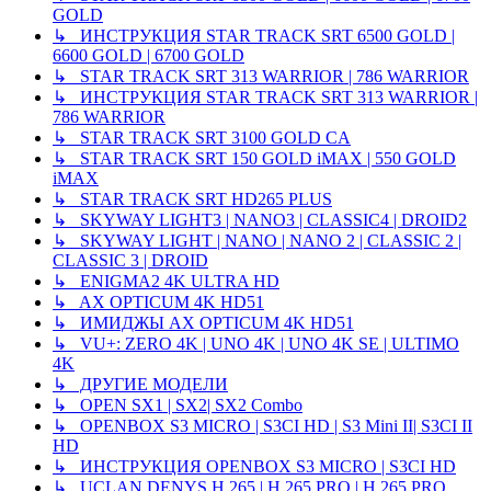
GOLD
↳ ИНСТРУКЦИЯ STAR TRACK SRT 6500 GOLD |
6600 GOLD | 6700 GOLD
↳ STAR TRACK SRT 313 WARRIOR | 786 WARRIOR
↳ ИНСТРУКЦИЯ STAR TRACK SRT 313 WARRIOR |
786 WARRIOR
↳ STAR TRACK SRT 3100 GOLD CA
↳ STAR TRACK SRT 150 GOLD iMAX | 550 GOLD
iMAX
↳ STAR TRACK SRT HD265 PLUS
↳ SKYWAY LIGHT3 | NANO3 | CLASSIC4 | DROID2
↳ SKYWAY LIGHT | NANO | NANO 2 | CLASSIC 2 |
CLASSIC 3 | DROID
↳ ENIGMA2 4K ULTRA HD
↳ AX OPTICUM 4K HD51
↳ ИМИДЖЫ AX OPTICUM 4K HD51
↳ VU+: ZERO 4K | UNO 4K | UNO 4K SE | ULTIMO
4K
↳ ДРУГИЕ МОДЕЛИ
↳ OPEN SX1 | SX2| SX2 Combo
↳ OPENBOX S3 MICRO | S3CI HD | S3 Mini II| S3CI II
HD
↳ ИНСТРУКЦИЯ OPENBOX S3 MICRO | S3CI HD
↳ UCLAN DENYS H.265 | H.265 PRO | H.265 PRO