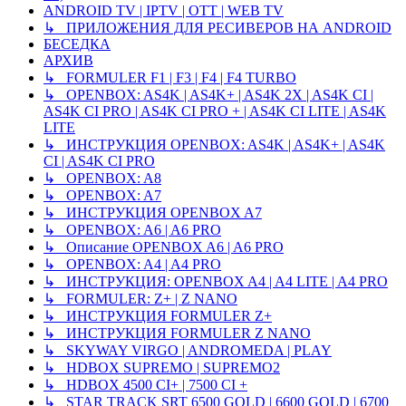
ANDROID TV | IPTV | OTT | WEB TV
↳ ПРИЛОЖЕНИЯ ДЛЯ РЕСИВЕРОВ НА ANDROID
БЕСЕДКА
АРХИВ
↳ FORMULER F1 | F3 | F4 | F4 TURBO
↳ OPENBOX: AS4K | AS4K+ | AS4K 2X | AS4K CI |
AS4K CI PRO | AS4K CI PRO + | AS4K CI LITE | AS4K
LITE
↳ ИНСТРУКЦИЯ OPENBOX: AS4K | AS4K+ | AS4K
CI | AS4K CI PRO
↳ OPENBOX: A8
↳ OPENBOX: A7
↳ ИНСТРУКЦИЯ OPENBOX A7
↳ OPENBOX: A6 | A6 PRO
↳ Описание OPENBOX A6 | A6 PRO
↳ OPENBOX: A4 | A4 PRO
↳ ИНСТРУКЦИЯ: OPENBOX A4 | A4 LITE | A4 PRO
↳ FORMULER: Z+ | Z NANO
↳ ИНСТРУКЦИЯ FORMULER Z+
↳ ИНСТРУКЦИЯ FORMULER Z NANO
↳ SKYWAY VIRGO | ANDROMEDA | PLAY
↳ HDBOX SUPREMO | SUPREMO2
↳ HDBOX 4500 CI+ | 7500 CI +
↳ STAR TRACK SRT 6500 GOLD | 6600 GOLD | 6700