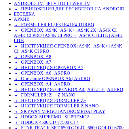
ANDROID TV | IPTV | OTT | WEB TV
↳ ПРИЛОЖЕНИЯ ДЛЯ РЕСИВЕРОВ НА ANDROID
БЕСЕДКА
АРХИВ
↳ FORMULER F1 | F3 | F4 | F4 TURBO
↳ OPENBOX: AS4K | AS4K+ | AS4K 2X | AS4K CI |
AS4K CI PRO | AS4K CI PRO + | AS4K CI LITE | AS4K
LITE
↳ ИНСТРУКЦИЯ OPENBOX: AS4K | AS4K+ | AS4K
CI | AS4K CI PRO
↳ OPENBOX: A8
↳ OPENBOX: A7
↳ ИНСТРУКЦИЯ OPENBOX A7
↳ OPENBOX: A6 | A6 PRO
↳ Описание OPENBOX A6 | A6 PRO
↳ OPENBOX: A4 | A4 PRO
↳ ИНСТРУКЦИЯ: OPENBOX A4 | A4 LITE | A4 PRO
↳ FORMULER: Z+ | Z NANO
↳ ИНСТРУКЦИЯ FORMULER Z+
↳ ИНСТРУКЦИЯ FORMULER Z NANO
↳ SKYWAY VIRGO | ANDROMEDA | PLAY
↳ HDBOX SUPREMO | SUPREMO2
↳ HDBOX 4500 CI+ | 7500 CI +
↳ STAR TRACK SRT 6500 GOLD | 6600 GOLD | 6700