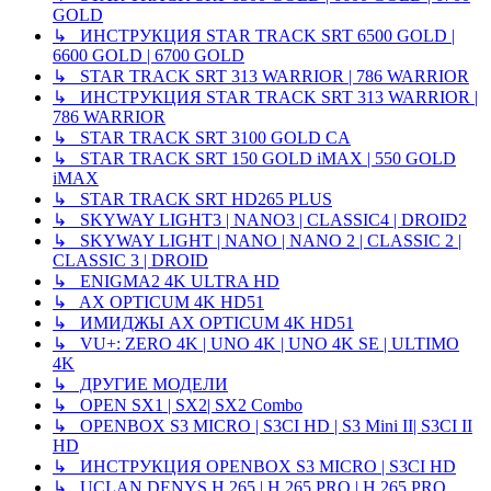
GOLD
↳ ИНСТРУКЦИЯ STAR TRACK SRT 6500 GOLD |
6600 GOLD | 6700 GOLD
↳ STAR TRACK SRT 313 WARRIOR | 786 WARRIOR
↳ ИНСТРУКЦИЯ STAR TRACK SRT 313 WARRIOR |
786 WARRIOR
↳ STAR TRACK SRT 3100 GOLD CA
↳ STAR TRACK SRT 150 GOLD iMAX | 550 GOLD
iMAX
↳ STAR TRACK SRT HD265 PLUS
↳ SKYWAY LIGHT3 | NANO3 | CLASSIC4 | DROID2
↳ SKYWAY LIGHT | NANO | NANO 2 | CLASSIC 2 |
CLASSIC 3 | DROID
↳ ENIGMA2 4K ULTRA HD
↳ AX OPTICUM 4K HD51
↳ ИМИДЖЫ AX OPTICUM 4K HD51
↳ VU+: ZERO 4K | UNO 4K | UNO 4K SE | ULTIMO
4K
↳ ДРУГИЕ МОДЕЛИ
↳ OPEN SX1 | SX2| SX2 Combo
↳ OPENBOX S3 MICRO | S3CI HD | S3 Mini II| S3CI II
HD
↳ ИНСТРУКЦИЯ OPENBOX S3 MICRO | S3CI HD
↳ UCLAN DENYS H.265 | H.265 PRO | H.265 PRO