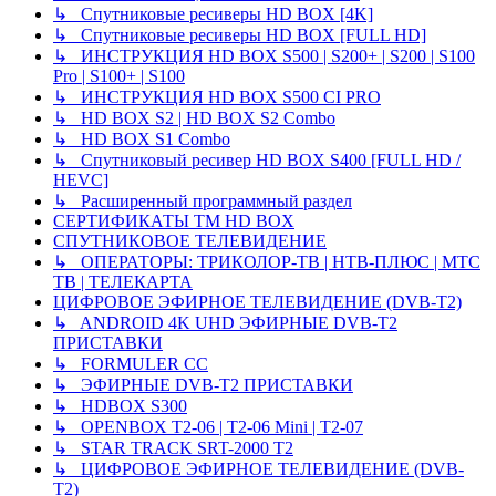
↳ Спутниковые ресиверы HD BOX [4K]
↳ Спутниковые ресиверы HD BOX [FULL HD]
↳ ИНСТРУКЦИЯ HD BOX S500 | S200+ | S200 | S100
Pro | S100+ | S100
↳ ИНСТРУКЦИЯ HD BOX S500 CI PRO
↳ HD BOX S2 | HD BOX S2 Combo
↳ HD BOX S1 Combo
↳ Спутниковый ресивер HD BOX S400 [FULL HD /
HEVC]
↳ Расширенный программный раздел
СЕРТИФИКАТЫ TM HD BOX
СПУТНИКОВОЕ ТЕЛЕВИДЕНИЕ
↳ ОПЕРАТОРЫ: ТРИКОЛОР-ТВ | НТВ-ПЛЮС | МТС
ТВ | ТЕЛЕКАРТА
ЦИФРОВОЕ ЭФИРНОЕ ТЕЛЕВИДЕНИЕ (DVB-T2)
↳ ANDROID 4K UHD ЭФИРНЫЕ DVB-T2
ПРИСТАВКИ
↳ FORMULER CC
↳ ЭФИРНЫЕ DVB-T2 ПРИСТАВКИ
↳ HDBOX S300
↳ OPENBOX T2-06 | T2-06 Mini | T2-07
↳ STAR TRACK SRT-2000 T2
↳ ЦИФРОВОЕ ЭФИРНОЕ ТЕЛЕВИДЕНИЕ (DVB-
T2)