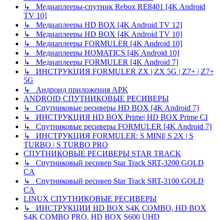
↳ Медиаплееры-спутник Rebox RE8401 [4K Android
TV 10]
↳ Медиаплееры HD BOX [4K Android TV 12]
↳ Медиаплееры HD BOX [4K Android TV 10]
↳ Медиаплееры FORMULER [4K Android 10]
↳ Медиаплееры HOMATICS [4K Android 10]
↳ Медиаплееры FORMULER [4K Android 7]
↳ ИНСТРУКЦИЯ FORMULER ZX | ZX 5G | Z7+ | Z7+
5G
↳ Андроид приложения APK
ANDROID СПУТНИКОВЫЕ РЕСИВЕРЫ
↳ Спутниковые ресиверы HD BOX [4K Android 7]
↳ ИНСТРУКЦИЯ HD BOX Prime| HD BOX Prime CI
↳ Спутниковые ресиверы FORMULER [4K Android 7]
↳ ИНСТРУКЦИЯ FORMULER: S MINI| S 2X | S
TURBO | S TURBO PRO
СПУТНИКОВЫЕ РЕСИВЕРЫ STAR TRACK
↳ Спутниковый ресивер Star Track SRT-3200 GOLD
CA
↳ Спутниковый ресивер Star Track SRT-3100 GOLD
CA
LINUX СПУТНИКОВЫЕ РЕСИВЕРЫ
↳ ИНСТРУКЦИИ HD BOX S4K COMBO, HD BOX
S4K COMBO PRO, HD BOX S600 UHD