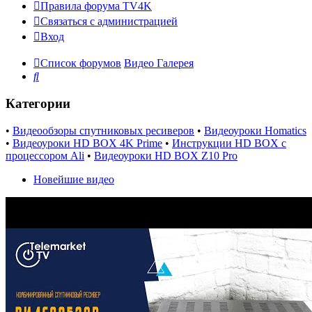
Правила форума TV4K
Связаться с администрацией
Вход
Список форумов
Видео Галерея
Поиск
Категории
•
Видеообзоры спутниковых ресиверов
•
Видеоуроки Homatics
•
Видеоуроки HD BOX 4K Prime
•
Инструкции HD BOX с
процессором Ali
•
Видеоуроки HD BOX Z10 Pro
Новейшие видео