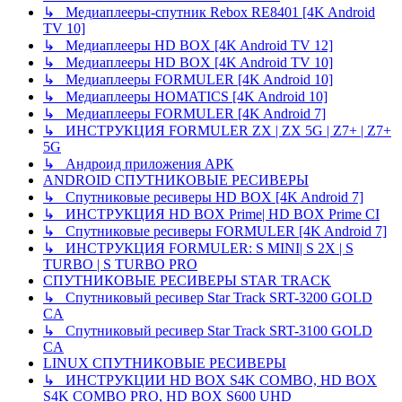
↳ Медиаплееры-спутник Rebox RE8401 [4K Android
TV 10]
↳ Медиаплееры HD BOX [4K Android TV 12]
↳ Медиаплееры HD BOX [4K Android TV 10]
↳ Медиаплееры FORMULER [4K Android 10]
↳ Медиаплееры HOMATICS [4K Android 10]
↳ Медиаплееры FORMULER [4K Android 7]
↳ ИНСТРУКЦИЯ FORMULER ZX | ZX 5G | Z7+ | Z7+
5G
↳ Андроид приложения APK
ANDROID СПУТНИКОВЫЕ РЕСИВЕРЫ
↳ Спутниковые ресиверы HD BOX [4K Android 7]
↳ ИНСТРУКЦИЯ HD BOX Prime| HD BOX Prime CI
↳ Спутниковые ресиверы FORMULER [4K Android 7]
↳ ИНСТРУКЦИЯ FORMULER: S MINI| S 2X | S
TURBO | S TURBO PRO
СПУТНИКОВЫЕ РЕСИВЕРЫ STAR TRACK
↳ Спутниковый ресивер Star Track SRT-3200 GOLD
CA
↳ Спутниковый ресивер Star Track SRT-3100 GOLD
CA
LINUX СПУТНИКОВЫЕ РЕСИВЕРЫ
↳ ИНСТРУКЦИИ HD BOX S4K COMBO, HD BOX
S4K COMBO PRO, HD BOX S600 UHD