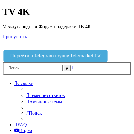
TV 4K
Международный Форум поддержки ТВ 4К
Пропустить
Перейти в Telegram группу Telemarket TV
Расширенный
Поиск
поиск
Ссылки
Темы без ответов
Активные темы
Поиск
FAQ
Видео