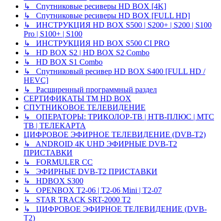
↳ Спутниковые ресиверы HD BOX [4K]
↳ Спутниковые ресиверы HD BOX [FULL HD]
↳ ИНСТРУКЦИЯ HD BOX S500 | S200+ | S200 | S100
Pro | S100+ | S100
↳ ИНСТРУКЦИЯ HD BOX S500 CI PRO
↳ HD BOX S2 | HD BOX S2 Combo
↳ HD BOX S1 Combo
↳ Спутниковый ресивер HD BOX S400 [FULL HD /
HEVC]
↳ Расширенный программный раздел
СЕРТИФИКАТЫ TM HD BOX
СПУТНИКОВОЕ ТЕЛЕВИДЕНИЕ
↳ ОПЕРАТОРЫ: ТРИКОЛОР-ТВ | НТВ-ПЛЮС | МТС
ТВ | ТЕЛЕКАРТА
ЦИФРОВОЕ ЭФИРНОЕ ТЕЛЕВИДЕНИЕ (DVB-T2)
↳ ANDROID 4K UHD ЭФИРНЫЕ DVB-T2
ПРИСТАВКИ
↳ FORMULER CC
↳ ЭФИРНЫЕ DVB-T2 ПРИСТАВКИ
↳ HDBOX S300
↳ OPENBOX T2-06 | T2-06 Mini | T2-07
↳ STAR TRACK SRT-2000 T2
↳ ЦИФРОВОЕ ЭФИРНОЕ ТЕЛЕВИДЕНИЕ (DVB-
T2)