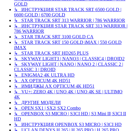
GOLD
↳ ИНСТРУКЦИЯ STAR TRACK SRT 6500 GOLD |
6600 GOLD | 6700 GOLD
↳ STAR TRACK SRT 313 WARRIOR | 786 WARRIOR
↳ ИНСТРУКЦИЯ STAR TRACK SRT 313 WARRIOR |
786 WARRIOR
↳ STAR TRACK SRT 3100 GOLD CA
↳ STAR TRACK SRT 150 GOLD iMAX | 550 GOLD
iMAX
↳ STAR TRACK SRT HD265 PLUS
↳ SKYWAY LIGHT3 | NANO3 | CLASSIC4 | DROID2
↳ SKYWAY LIGHT | NANO | NANO 2 | CLASSIC 2 |
CLASSIC 3 | DROID
↳ ENIGMA2 4K ULTRA HD
↳ AX OPTICUM 4K HD51
↳ ИМИДЖЫ AX OPTICUM 4K HD51
↳ VU+: ZERO 4K | UNO 4K | UNO 4K SE | ULTIMO
4K
↳ ДРУГИЕ МОДЕЛИ
↳ OPEN SX1 | SX2| SX2 Combo
↳ OPENBOX S3 MICRO | S3CI HD | S3 Mini II| S3CI II
HD
↳ ИНСТРУКЦИЯ OPENBOX S3 MICRO | S3CI HD
↳ UCLAN DENYS H.265 | H.265 PRO | H.265 PRO