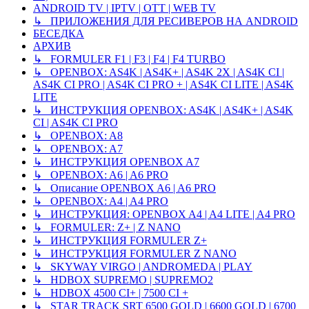
ANDROID TV | IPTV | OTT | WEB TV
↳ ПРИЛОЖЕНИЯ ДЛЯ РЕСИВЕРОВ НА ANDROID
БЕСЕДКА
АРХИВ
↳ FORMULER F1 | F3 | F4 | F4 TURBO
↳ OPENBOX: AS4K | AS4K+ | AS4K 2X | AS4K CI |
AS4K CI PRO | AS4K CI PRO + | AS4K CI LITE | AS4K
LITE
↳ ИНСТРУКЦИЯ OPENBOX: AS4K | AS4K+ | AS4K
CI | AS4K CI PRO
↳ OPENBOX: A8
↳ OPENBOX: A7
↳ ИНСТРУКЦИЯ OPENBOX A7
↳ OPENBOX: A6 | A6 PRO
↳ Описание OPENBOX A6 | A6 PRO
↳ OPENBOX: A4 | A4 PRO
↳ ИНСТРУКЦИЯ: OPENBOX A4 | A4 LITE | A4 PRO
↳ FORMULER: Z+ | Z NANO
↳ ИНСТРУКЦИЯ FORMULER Z+
↳ ИНСТРУКЦИЯ FORMULER Z NANO
↳ SKYWAY VIRGO | ANDROMEDA | PLAY
↳ HDBOX SUPREMO | SUPREMO2
↳ HDBOX 4500 CI+ | 7500 CI +
↳ STAR TRACK SRT 6500 GOLD | 6600 GOLD | 6700