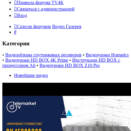
Правила форума TV4K
Связаться с администрацией
Вход
Список форумов
Видео Галерея
Поиск
Категории
•
Видеообзоры спутниковых ресиверов
•
Видеоуроки Homatics
•
Видеоуроки HD BOX 4K Prime
•
Инструкции HD BOX с
процессором Ali
•
Видеоуроки HD BOX Z10 Pro
Новейшие видео