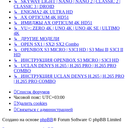
↳ SKYWAY LIGHT | NANO | NANO 2 | CLASSIC 2 |
CLASSIC 3 | DROID
↳ ENIGMA2 4K ULTRA HD
↳ AX OPTICUM 4K HD51
↳ ИМИДЖЫ AX OPTICUM 4K HD51
↳ VU+: ZERO 4K | UNO 4K | UNO 4K SE | ULTIMO
4K
↳ ДРУГИЕ МОДЕЛИ
↳ OPEN SX1 | SX2| SX2 Combo
↳ OPENBOX S3 MICRO | S3CI HD | S3 Mini II| S3CI II
HD
↳ ИНСТРУКЦИЯ OPENBOX S3 MICRO | S3CI HD
↳ UCLAN DENYS H.265 | H.265 PRO | H.265 PRO
COMBO
↳ ИНСТРУКЦИЯ UCLAN DENYS H.265 | H.265 PRO
| H.265 PRO COMBO
Список форумов
Часовой пояс:
UTC+03:00
Удалить cookies
Связаться с администрацией
Создано на основе
phpBB
® Forum Software © phpBB Limited