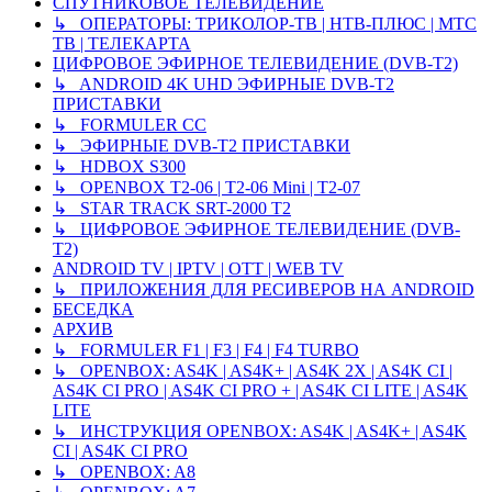
СПУТНИКОВОЕ ТЕЛЕВИДЕНИЕ
↳ ОПЕРАТОРЫ: ТРИКОЛОР-ТВ | НТВ-ПЛЮС | МТС
ТВ | ТЕЛЕКАРТА
ЦИФРОВОЕ ЭФИРНОЕ ТЕЛЕВИДЕНИЕ (DVB-T2)
↳ ANDROID 4K UHD ЭФИРНЫЕ DVB-T2
ПРИСТАВКИ
↳ FORMULER CC
↳ ЭФИРНЫЕ DVB-T2 ПРИСТАВКИ
↳ HDBOX S300
↳ OPENBOX T2-06 | T2-06 Mini | T2-07
↳ STAR TRACK SRT-2000 T2
↳ ЦИФРОВОЕ ЭФИРНОЕ ТЕЛЕВИДЕНИЕ (DVB-
T2)
ANDROID TV | IPTV | OTT | WEB TV
↳ ПРИЛОЖЕНИЯ ДЛЯ РЕСИВЕРОВ НА ANDROID
БЕСЕДКА
АРХИВ
↳ FORMULER F1 | F3 | F4 | F4 TURBO
↳ OPENBOX: AS4K | AS4K+ | AS4K 2X | AS4K CI |
AS4K CI PRO | AS4K CI PRO + | AS4K CI LITE | AS4K
LITE
↳ ИНСТРУКЦИЯ OPENBOX: AS4K | AS4K+ | AS4K
CI | AS4K CI PRO
↳ OPENBOX: A8