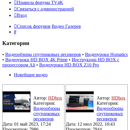
Правила форума TV4K
Связаться с администрацией
Вход
Список форумов
Видео Галерея
Поиск
Категории
•
Видеообзоры спутниковых ресиверов
•
Видеоуроки Homatics
•
Видеоуроки HD BOX 4K Prime
•
Инструкции HD BOX с
процессором Ali
•
Видеоуроки HD BOX Z10 Pro
Новейшие видео
Автор:
HDbox
Автор:
HDbox
Категория:
Категория:
Видеообзоры
Видеообзоры
спутниковых
спутниковых
ресиверов
ресиверов
Дата: 01 май 2023, 17:24
Дата: 12 июл 2022, 10:43
Просмотров: 7986
Просмотров: 7944