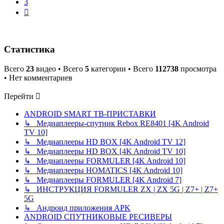
3
След.
Статистика
Всего
23
видео • Всего
5
категории • Всего
112738
просмотра
• Нет комментариев
Перейти
ANDROID SMART ТВ-ПРИСТАВКИ
↳ Медиаплееры-спутник Rebox RE8401 [4K Android
TV 10]
↳ Медиаплееры HD BOX [4K Android TV 12]
↳ Медиаплееры HD BOX [4K Android TV 10]
↳ Медиаплееры FORMULER [4K Android 10]
↳ Медиаплееры HOMATICS [4K Android 10]
↳ Медиаплееры FORMULER [4K Android 7]
↳ ИНСТРУКЦИЯ FORMULER ZX | ZX 5G | Z7+ | Z7+
5G
↳ Андроид приложения APK
ANDROID СПУТНИКОВЫЕ РЕСИВЕРЫ