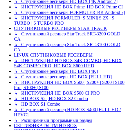
↳ Спутниковые ресиверы HD BOX [4K Android 7]
↳ ИНСТРУКЦИЯ HD BOX Prime| HD BOX Prime CI
↳ Спутниковые ресиверы FORMULER [4K Android 7]
↳ ИНСТРУКЦИЯ FORMULER: S MINI| S 2X | S
TURBO | S TURBO PRO
СПУТНИКОВЫЕ РЕСИВЕРЫ STAR TRACK
↳ Спутниковый ресивер Star Track SRT-3200 GOLD
CA
↳ Спутниковый ресивер Star Track SRT-3100 GOLD
CA
LINUX СПУТНИКОВЫЕ РЕСИВЕРЫ
↳ ИНСТРУКЦИИ HD BOX S4K COMBO, HD BOX
S4K COMBO PRO, HD BOX S600 UHD
↳ Спутниковые ресиверы HD BOX [4K]
↳ Спутниковые ресиверы HD BOX [FULL HD]
↳ ИНСТРУКЦИЯ HD BOX S500 | S200+ | S200 | S100
Pro | S100+ | S100
↳ ИНСТРУКЦИЯ HD BOX S500 CI PRO
↳ HD BOX S2 | HD BOX S2 Combo
↳ HD BOX S1 Combo
↳ Спутниковый ресивер HD BOX S400 [FULL HD /
HEVC]
↳ Расширенный программный раздел
СЕРТИФИКАТЫ TM HD BOX