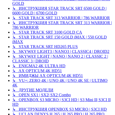
GOLD
↳ ИНСТРУКЦИЯ STAR TRACK SRT 6500 GOLD |
6600 GOLD | 6700 GOLD
↳ STAR TRACK SRT 313 WARRIOR | 786 WARRIOR
↳ ИНСТРУКЦИЯ STAR TRACK SRT 313 WARRIOR |
786 WARRIOR
↳ STAR TRACK SRT 3100 GOLD CA
↳ STAR TRACK SRT 150 GOLD iMAX | 550 GOLD
iMAX
↳ STAR TRACK SRT HD265 PLUS
↳ SKYWAY LIGHT3 | NANO3 | CLASSIC4 | DROID2
↳ SKYWAY LIGHT | NANO | NANO 2 | CLASSIC 2 |
CLASSIC 3 | DROID
↳ ENIGMA2 4K ULTRA HD
↳ AX OPTICUM 4K HD51
↳ ИМИДЖЫ AX OPTICUM 4K HD51
↳ VU+: ZERO 4K | UNO 4K | UNO 4K SE | ULTIMO
4K
↳ ДРУГИЕ МОДЕЛИ
↳ OPEN SX1 | SX2| SX2 Combo
↳ OPENBOX S3 MICRO | S3CI HD | S3 Mini II| S3CI II
HD
↳ ИНСТРУКЦИЯ OPENBOX S3 MICRO | S3CI HD
↳ UCLAN DENYS H.265 | H.265 PRO | H.265 PRO