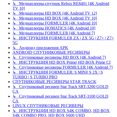
↳ Медиаплееры-спутник Rebox RE8401 [4K Android
TV 10]
↳ Медиаплееры HD BOX [4K Android TV 12]
↳ Медиаплееры HD BOX [4K Android TV 10]
↳ Медиаплееры FORMULER [4K Android 10]
↳ Медиаплееры HOMATICS [4K Android 10]
↳ Медиаплееры FORMULER [4K Android 7]
↳ ИНСТРУКЦИЯ FORMULER ZX | ZX 5G | Z7+ | Z7+
5G
↳ Андроид приложения APK
ANDROID СПУТНИКОВЫЕ РЕСИВЕРЫ
↳ Спутниковые ресиверы HD BOX [4K Android 7]
↳ ИНСТРУКЦИЯ HD BOX Prime| HD BOX Prime CI
↳ Спутниковые ресиверы FORMULER [4K Android 7]
↳ ИНСТРУКЦИЯ FORMULER: S MINI| S 2X | S
TURBO | S TURBO PRO
СПУТНИКОВЫЕ РЕСИВЕРЫ STAR TRACK
↳ Спутниковый ресивер Star Track SRT-3200 GOLD
CA
↳ Спутниковый ресивер Star Track SRT-3100 GOLD
CA
LINUX СПУТНИКОВЫЕ РЕСИВЕРЫ
↳ ИНСТРУКЦИИ HD BOX S4K COMBO, HD BOX
S4K COMBO PRO, HD BOX S600 UHD