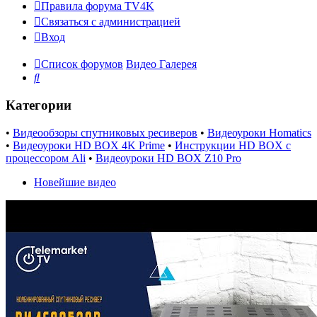
Правила форума TV4K
Связаться с администрацией
Вход
Список форумов
Видео Галерея
Поиск
Категории
•
Видеообзоры спутниковых ресиверов
•
Видеоуроки Homatics
•
Видеоуроки HD BOX 4K Prime
•
Инструкции HD BOX с
процессором Ali
•
Видеоуроки HD BOX Z10 Pro
Новейшие видео