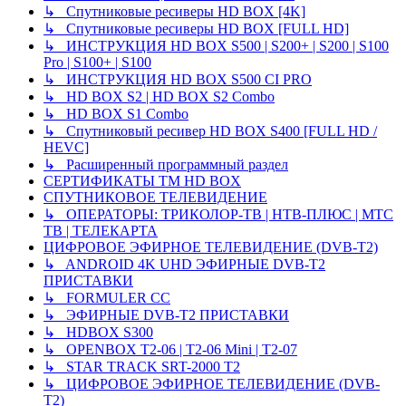
↳ Спутниковые ресиверы HD BOX [4K]
↳ Спутниковые ресиверы HD BOX [FULL HD]
↳ ИНСТРУКЦИЯ HD BOX S500 | S200+ | S200 | S100
Pro | S100+ | S100
↳ ИНСТРУКЦИЯ HD BOX S500 CI PRO
↳ HD BOX S2 | HD BOX S2 Combo
↳ HD BOX S1 Combo
↳ Спутниковый ресивер HD BOX S400 [FULL HD /
HEVC]
↳ Расширенный программный раздел
СЕРТИФИКАТЫ TM HD BOX
СПУТНИКОВОЕ ТЕЛЕВИДЕНИЕ
↳ ОПЕРАТОРЫ: ТРИКОЛОР-ТВ | НТВ-ПЛЮС | МТС
ТВ | ТЕЛЕКАРТА
ЦИФРОВОЕ ЭФИРНОЕ ТЕЛЕВИДЕНИЕ (DVB-T2)
↳ ANDROID 4K UHD ЭФИРНЫЕ DVB-T2
ПРИСТАВКИ
↳ FORMULER CC
↳ ЭФИРНЫЕ DVB-T2 ПРИСТАВКИ
↳ HDBOX S300
↳ OPENBOX T2-06 | T2-06 Mini | T2-07
↳ STAR TRACK SRT-2000 T2
↳ ЦИФРОВОЕ ЭФИРНОЕ ТЕЛЕВИДЕНИЕ (DVB-
T2)