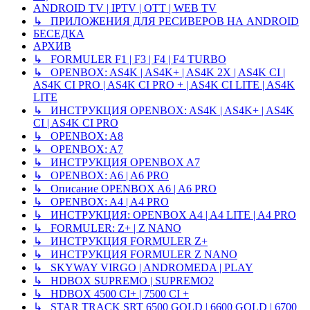
ANDROID TV | IPTV | OTT | WEB TV
↳ ПРИЛОЖЕНИЯ ДЛЯ РЕСИВЕРОВ НА ANDROID
БЕСЕДКА
АРХИВ
↳ FORMULER F1 | F3 | F4 | F4 TURBO
↳ OPENBOX: AS4K | AS4K+ | AS4K 2X | AS4K CI |
AS4K CI PRO | AS4K CI PRO + | AS4K CI LITE | AS4K
LITE
↳ ИНСТРУКЦИЯ OPENBOX: AS4K | AS4K+ | AS4K
CI | AS4K CI PRO
↳ OPENBOX: A8
↳ OPENBOX: A7
↳ ИНСТРУКЦИЯ OPENBOX A7
↳ OPENBOX: A6 | A6 PRO
↳ Описание OPENBOX A6 | A6 PRO
↳ OPENBOX: A4 | A4 PRO
↳ ИНСТРУКЦИЯ: OPENBOX A4 | A4 LITE | A4 PRO
↳ FORMULER: Z+ | Z NANO
↳ ИНСТРУКЦИЯ FORMULER Z+
↳ ИНСТРУКЦИЯ FORMULER Z NANO
↳ SKYWAY VIRGO | ANDROMEDA | PLAY
↳ HDBOX SUPREMO | SUPREMO2
↳ HDBOX 4500 CI+ | 7500 CI +
↳ STAR TRACK SRT 6500 GOLD | 6600 GOLD | 6700