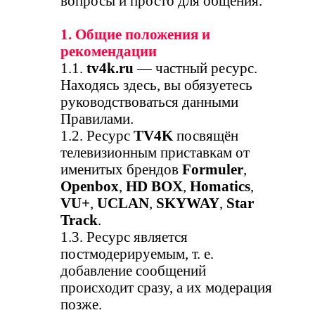
вопросы и просто для общения.
1. Общие положения и
рекомендации
1.1.
tv4k.ru
— частный ресурс.
Находясь здесь, вы обязуетесь
руководствоваться данными
Правилами.
1.2. Ресурс
TV4K
посвящён
телевизионным приставкам от
именитых брендов
Formuler
,
Openbox
,
HD BOX
,
Homatics
,
VU+
,
UCLAN
,
SKYWAY
,
Star
Track
.
1.3. Ресурс является
постмодерируемым, т. е.
добавление сообщений
происходит сразу, а их модерация
позже.