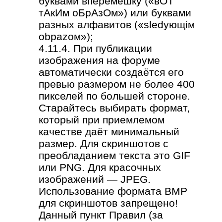
буквами вперемешку («вОТ
тАкИм оБрАзОм») или буквами
разных алфавитов («slеdующiм
оbраzом»);
4.11.4. При публикации
изображения на форуме
автоматически создаётся его
превью размером не более 400
пикселей по большей стороне.
Старайтесь выбирать формат,
который при приемлемом
качестве даёт минимальный
размер. Для скриншотов с
преобладанием текста это GIF
или PNG. Для красочных
изображений — JPEG.
Использование формата BMP
для скриншотов запрещено!
Данный пункт Правил (за