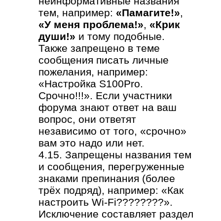
неинформативные названия
тем, например:
«Памагите!»
,
«У меня проблема!»
,
«Крик
души!»
и тому подобные.
Также запрещено в теме
сообщения писать личные
пожелания, например:
«Настройка S100Pro.
Срочно!!!». Если участники
форума знают ответ на ваш
вопрос, они ответят
независимо от того, «срочно»
вам это надо или нет.
4.15. Запрещены названия тем
и сообщения, перегруженные
знаками препинания (более
трёх подряд), например: «Как
настроить Wi-Fi????????».
Исключение составляет раздел