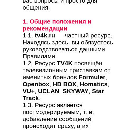
вас вопросы и просто для
общения.
1. Общие положения и
рекомендации
1.1.
tv4k.ru
— частный ресурс.
Находясь здесь, вы обязуетесь
руководствоваться данными
Правилами.
1.2. Ресурс
TV4K
посвящён
телевизионным приставкам от
именитых брендов
Formuler
,
Openbox
,
HD BOX
,
Homatics
,
VU+
,
UCLAN
,
SKYWAY
,
Star
Track
.
1.3. Ресурс является
постмодерируемым, т. е.
добавление сообщений
происходит сразу, а их