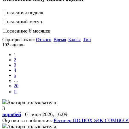
Последняя неделя
Последний месяц
Последние 6 месяцев
Сортировать по:
От кого
Время
Баллы
Тип
192 оценки
1
2
3
4
5
…
20
След.
3
воробей
| 01 июл 2026, 16:09
Оценка за сообщение:
Ресивер HD BOX S4K COMBO PRO