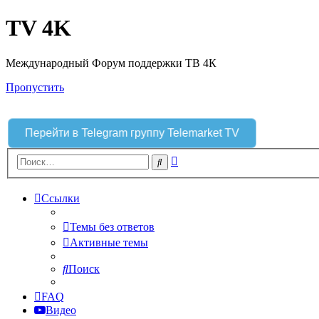
TV 4K
Международный Форум поддержки ТВ 4К
Пропустить
Перейти в Telegram группу Telemarket TV
Расширенный
Поиск
поиск
Ссылки
Темы без ответов
Активные темы
Поиск
FAQ
Видео