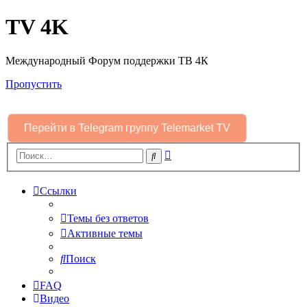
TV 4K
Международный Форум поддержки ТВ 4К
Пропустить
Перейти в Telegram группу Telemarket TV
Расширенный
Поиск
поиск
Ссылки
Темы без ответов
Активные темы
Поиск
FAQ
Видео