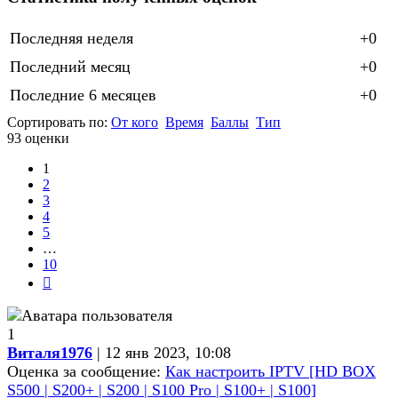
Последняя неделя
+0
Последний месяц
+0
Последние 6 месяцев
+0
Сортировать по:
От кого
Время
Баллы
Тип
93 оценки
1
2
3
4
5
…
10
След.
1
Виталя1976
| 12 янв 2023, 10:08
Оценка за сообщение:
Как настроить IPTV [HD BOX
S500 | S200+ | S200 | S100 Pro | S100+ | S100]