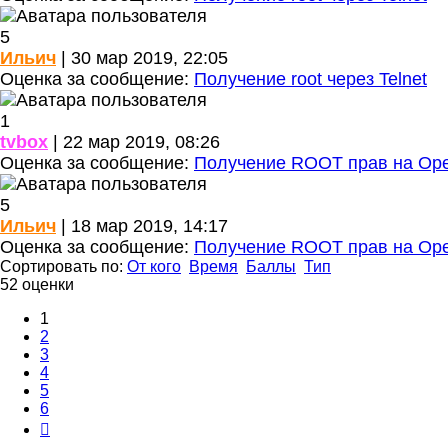
5
Ильич
| 30 мар 2019, 22:05
Оценка за сообщение:
Получение root через Telnet
1
tvbox
| 22 мар 2019, 08:26
Оценка за сообщение:
Получение ROOT прав на Op
5
Ильич
| 18 мар 2019, 14:17
Оценка за сообщение:
Получение ROOT прав на Op
Сортировать по:
От кого
Время
Баллы
Тип
52 оценки
1
2
3
4
5
6
След.