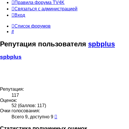
Правила форума TV4K
Связаться с администрацией
Вход
Список форумов
Поиск
Репутация пользователя
spbplus
spbplus
Репутация:
117
Оценок:
52 (баллов: 117)
Очки голосования:
Всего 9, доступно 9
Статистика полученных оценок