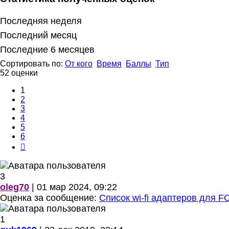
Последняя неделя
Последний месяц
Последние 6 месяцев
Сортировать по:
От кого
Время
Баллы
Тип
52 оценки
1
2
3
4
5
6
След.
3
oleg70
| 01 мар 2024, 09:22
Оценка за сообщение:
Список wi-fi адаптеров для
1