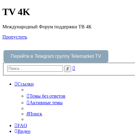
TV 4K
Международный Форум поддержки ТВ 4К
Пропустить
Перейти в Telegram группу Telemarket TV
Расширенный
Поиск
поиск
Ссылки
Темы без ответов
Активные темы
Поиск
FAQ
Видео