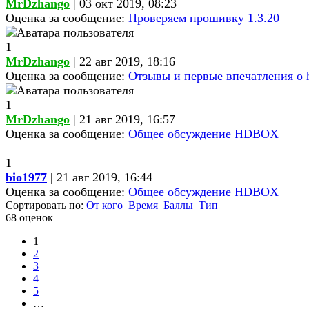
MrDzhango
| 03 окт 2019, 08:23
Оценка за сообщение:
Проверяем прошивку 1.3.20
1
MrDzhango
| 22 авг 2019, 18:16
Оценка за сообщение:
Отзывы и первые впечатления о h
1
MrDzhango
| 21 авг 2019, 16:57
Оценка за сообщение:
Общее обсуждение HDBOX
1
bio1977
| 21 авг 2019, 16:44
Оценка за сообщение:
Общее обсуждение HDBOX
Сортировать по:
От кого
Время
Баллы
Тип
68 оценок
1
2
3
4
5
…