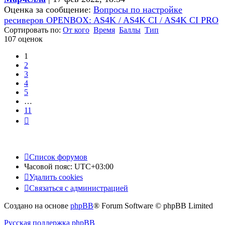
Оценка за сообщение:
Вопросы по настройке
ресиверов OPENBOX: AS4K / AS4K CI / AS4K CI PRO
Сортировать по:
От кого
Время
Баллы
Тип
107 оценок
1
2
3
4
5
…
11
След.
Список форумов
Часовой пояс:
UTC+03:00
Удалить cookies
Связаться с администрацией
Создано на основе
phpBB
® Forum Software © phpBB Limited
Русская поддержка phpBB