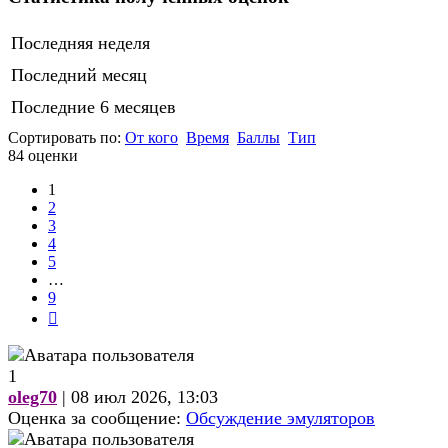
Последняя неделя
Последний месяц
Последние 6 месяцев
Сортировать по:
От кого
Время
Баллы
Тип
84 оценки
1
2
3
4
5
…
9
След.
1
oleg70
| 08 июл 2026, 13:03
Оценка за сообщение:
Обсуждение эмуляторов