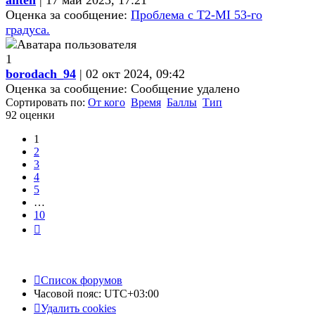
anten
| 17 май 2023, 17:21
Оценка за сообщение:
Проблема с Т2-MI 53-го
градуса.
1
borodach_94
| 02 окт 2024, 09:42
Оценка за сообщение:
Сообщение удалено
Сортировать по:
От кого
Время
Баллы
Тип
92 оценки
1
2
3
4
5
…
10
След.
Список форумов
Часовой пояс:
UTC+03:00
Удалить cookies