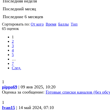
Последняя неделя
Последний месяц
Последние 6 месяцев
Сортировать по:
От кого
Время
Баллы
Тип
65 оценок
1
2
3
4
5
…
7
След.
1
pippo69
| 09 янв 2025, 10:20
Оценка за сообщение:
Готовые списки каналов (без обс
1
Ivan15
| 14 май 2024, 07:10