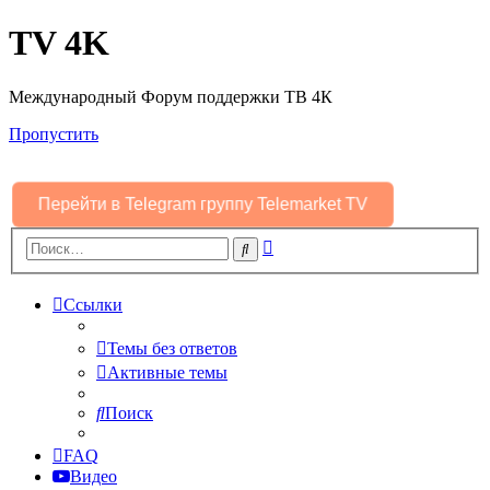
TV 4K
Международный Форум поддержки ТВ 4К
Пропустить
Перейти в Telegram группу Telemarket TV
Расширенный
Поиск
поиск
Ссылки
Темы без ответов
Активные темы
Поиск
FAQ
Видео