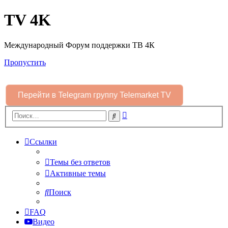
TV 4K
Международный Форум поддержки ТВ 4К
Пропустить
Перейти в Telegram группу Telemarket TV
Расширенный
Поиск
поиск
Ссылки
Темы без ответов
Активные темы
Поиск
FAQ
Видео