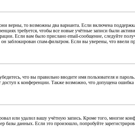
 они верны, то возможны два варианта. Если включена поддержка
енциях требуется, чтобы все новые учётные записи были актив
трации. Если вам было прислано email-сообщение, следуйте пол
 он заблокирован спам-фильтром. Если вы уверены, что ввели пр
бедитесь, что вы правильно вводите имя пользователя и пароль
ыт доступ к конференции. Также возможно, что допущена ошибка
овал или удалил вашу учётную запись. Кроме того, многие кон
р базы данных. Если это произошло, попробуйте зарегистрироват