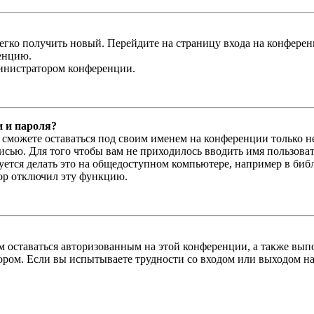
легко получить новый. Перейдите на страницу входа на конфер
енцию.
министратором конференции.
и и пароля?
ы сможете оставаться под своим именем на конференции только н
писью. Для того чтобы вам не приходилось вводить имя пользова
тся делать это на общедоступном компьютере, например в библи
тор отключил эту функцию.
вам оставаться авторизованным на этой конференции, а также в
ром. Если вы испытываете трудности со входом или выходом на