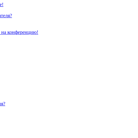
е!
ателя?
и на конференцию!
ия?