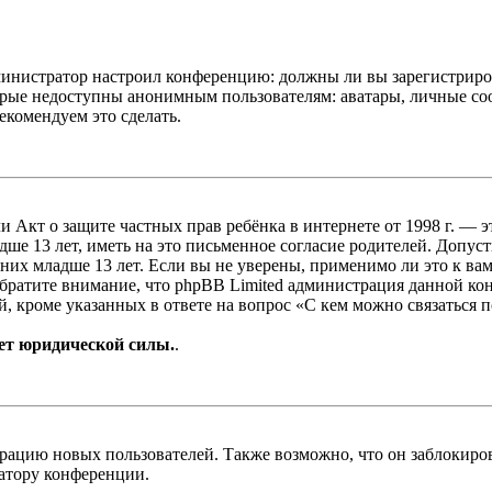
администратор настроил конференцию: должны ли вы зарегистриро
рые недоступны анонимным пользователям: аватары, личные сообщ
екомендуем это сделать.
, или Акт о защите частных прав ребёнка в интернете от 1998 г.
е 13 лет, иметь на это письменное согласие родителей. Допус
х младше 13 лет. Если вы не уверены, применимо ли это к вам
Обратите внимание, что phpBB Limited администрация данной к
, кроме указанных в ответе на вопрос «С кем можно связаться 
ет юридической силы.
.
цию новых пользователей. Также возможно, что он заблокирова
ратору конференции.