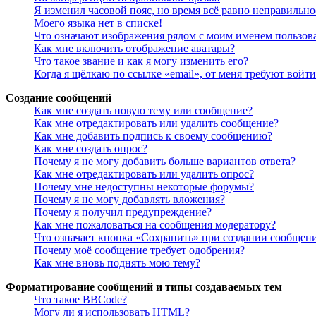
Я изменил часовой пояс, но время всё равно неправильно
Моего языка нет в списке!
Что означают изображения рядом с моим именем пользов
Как мне включить отображение аватары?
Что такое звание и как я могу изменить его?
Когда я щёлкаю по ссылке «email», от меня требуют войт
Создание сообщений
Как мне создать новую тему или сообщение?
Как мне отредактировать или удалить сообщение?
Как мне добавить подпись к своему сообщению?
Как мне создать опрос?
Почему я не могу добавить больше вариантов ответа?
Как мне отредактировать или удалить опрос?
Почему мне недоступны некоторые форумы?
Почему я не могу добавлять вложения?
Почему я получил предупреждение?
Как мне пожаловаться на сообщения модератору?
Что означает кнопка «Сохранить» при создании сообщен
Почему моё сообщение требует одобрения?
Как мне вновь поднять мою тему?
Форматирование сообщений и типы создаваемых тем
Что такое BBCode?
Могу ли я использовать HTML?