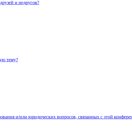
 друзей и недругов?
ную тему?
зования и/или юридических вопросов, связанных с этой конфере