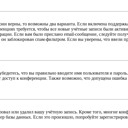
 они верны, то возможны два варианта. Если включена поддержка
енциях требуется, чтобы все новые учётные записи были актив
трации. Если вам было прислано email-сообщение, следуйте пол
 он заблокирован спам-фильтром. Если вы уверены, что ввели пр
бедитесь, что вы правильно вводите имя пользователя и пароль
ыт доступ к конференции. Также возможно, что допущена ошибка
овал или удалил вашу учётную запись. Кроме того, многие кон
р базы данных. Если это произошло, попробуйте зарегистрироват