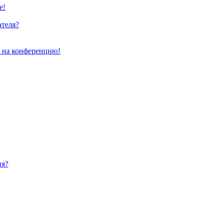
е!
ателя?
и на конференцию!
ия?