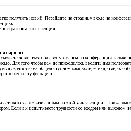
легко получить новый. Перейдите на страницу входа на конфер
енцию.
министратором конференции.
и и пароля?
ы сможете оставаться под своим именем на конференции только н
писью. Для того чтобы вам не приходилось вводить имя пользова
тся делать это на общедоступном компьютере, например в библи
тор отключил эту функцию.
вам оставаться авторизованным на этой конференции, а также в
ром. Если вы испытываете трудности со входом или выходом на