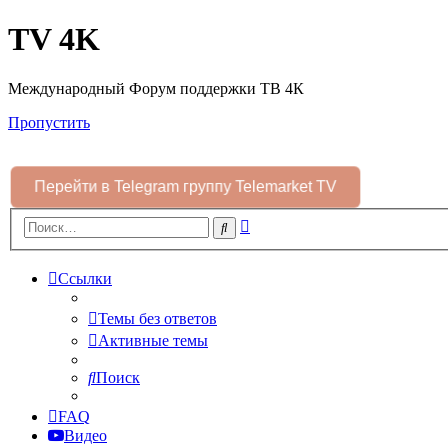
TV 4K
Международный Форум поддержки ТВ 4К
Пропустить
Перейти в Telegram группу Telemarket TV
Расширенный
Поиск
поиск
Ссылки
Темы без ответов
Активные темы
Поиск
FAQ
Видео