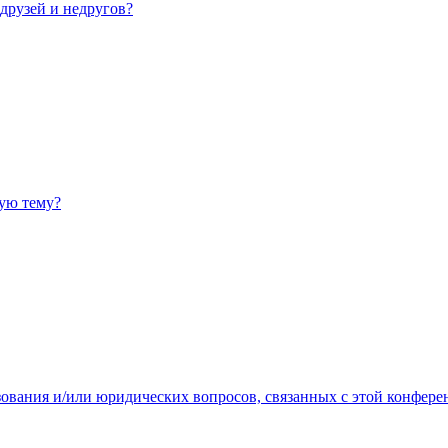
 друзей и недругов?
ную тему?
зования и/или юридических вопросов, связанных с этой конфере