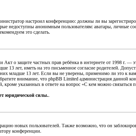
администратор настроил конференцию: должны ли вы зарегистриро
рые недоступны анонимным пользователям: аватары, личные сообщ
екомендуем это сделать.
, или Акт о защите частных прав ребёнка в интернете от 1998 г.
е 13 лет, иметь на это письменное согласие родителей. Допус
х младше 13 лет. Если вы не уверены, применимо ли это к вам
Обратите внимание, что phpBB Limited администрация данной к
, кроме указанных в ответе на вопрос «С кем можно связаться 
ет юридической силы.
.
цию новых пользователей. Также возможно, что он заблокирова
ратору конференции.