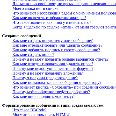
Я изменил часовой пояс, но время всё равно неправильно
Моего языка нет в списке!
Что означают изображения рядом с моим именем пользов
Как мне включить отображение аватары?
Что такое звание и как я могу изменить его?
Когда я щёлкаю по ссылке «email», от меня требуют войт
Создание сообщений
Как мне создать новую тему или сообщение?
Как мне отредактировать или удалить сообщение?
Как мне добавить подпись к своему сообщению?
Как мне создать опрос?
Почему я не могу добавить больше вариантов ответа?
Как мне отредактировать или удалить опрос?
Почему мне недоступны некоторые форумы?
Почему я не могу добавлять вложения?
Почему я получил предупреждение?
Как мне пожаловаться на сообщения модератору?
Что означает кнопка «Сохранить» при создании сообщен
Почему моё сообщение требует одобрения?
Как мне вновь поднять мою тему?
Форматирование сообщений и типы создаваемых тем
Что такое BBCode?
Могу ли я использовать HTML?