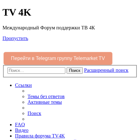
TV 4K
Международный Форум поддержки ТВ 4К
Пропустить
Перейти в Telegram группу Telemarket TV
Расширенный поиск
Поиск
Ссылки
Темы без ответов
Активные темы
Поиск
FAQ
Видео
Правила форума TV4K