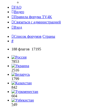
FAQ
Видео
Правила форума TV4K
Связаться с администрацией
Вход
Список форумов
Страны
Поиск
188 флагов 17195
7853
2516
1799
842
604
549