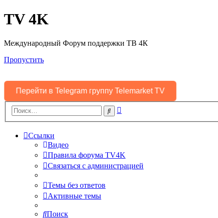
TV 4K
Международный Форум поддержки ТВ 4К
Пропустить
Перейти в Telegram группу Telemarket TV
Расширенный
Поиск
поиск
Ссылки
Видео
Правила форума TV4K
Связаться с администрацией
Темы без ответов
Активные темы
Поиск