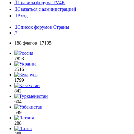
Правила форума TV4K
Связаться с администрацией
Вход
Список форумов
Страны
Поиск
188 флагов 17195
7853
2516
1799
842
604
549
288
255