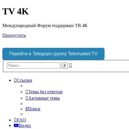
TV 4K
Международный Форум поддержки ТВ 4К
Пропустить
Перейти в Telegram группу Telemarket TV
Расширенный
Поиск
поиск
Ссылки
Темы без ответов
Активные темы
Поиск
FAQ
Видео