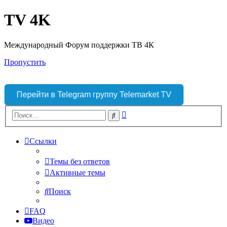
TV 4K
Международный Форум поддержки ТВ 4К
Пропустить
Перейти в Telegram группу Telemarket TV
Расширенный
Поиск
поиск
Ссылки
Темы без ответов
Активные темы
Поиск
FAQ
Видео