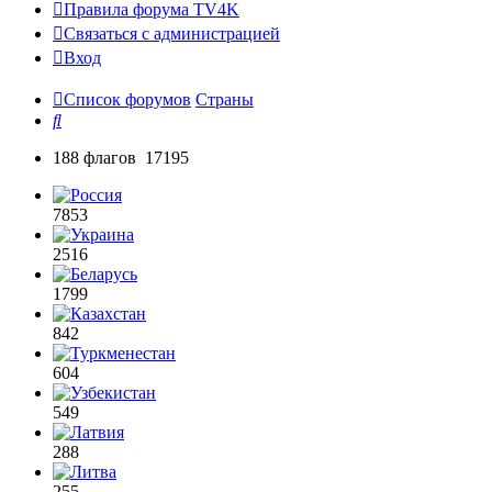
Правила форума TV4K
Связаться с администрацией
Вход
Список форумов
Страны
Поиск
188 флагов 17195
7853
2516
1799
842
604
549
288
255