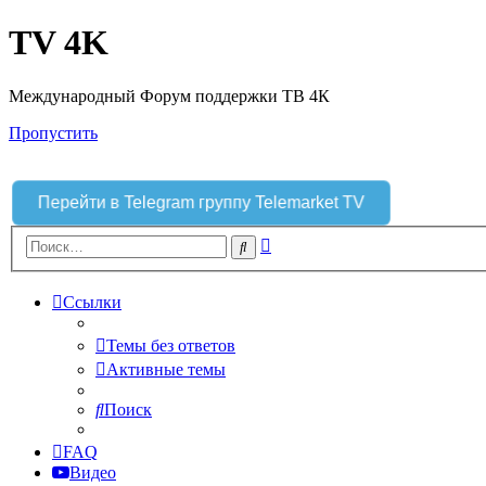
TV 4K
Международный Форум поддержки ТВ 4К
Пропустить
Перейти в Telegram группу Telemarket TV
Расширенный
Поиск
поиск
Ссылки
Темы без ответов
Активные темы
Поиск
FAQ
Видео