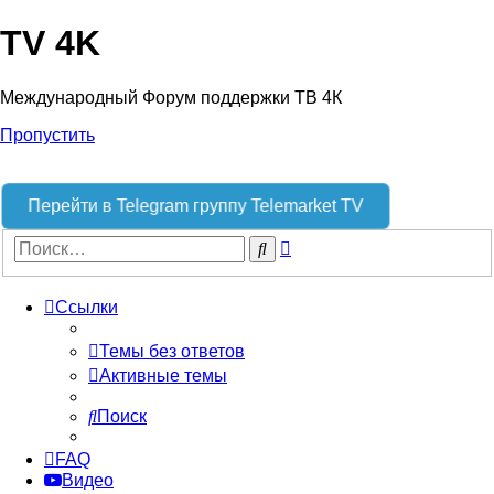
TV 4K
Международный Форум поддержки ТВ 4К
Пропустить
Перейти в Telegram группу Telemarket TV
Расширенный
Поиск
поиск
Ссылки
Темы без ответов
Активные темы
Поиск
FAQ
Видео