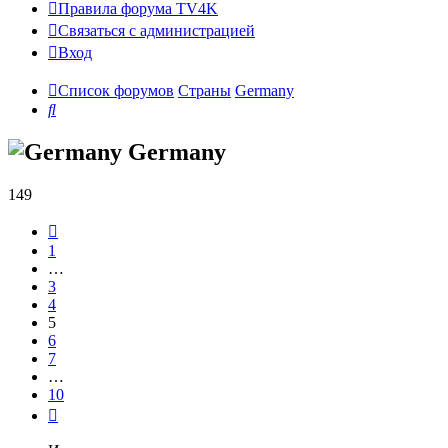
Правила форума TV4K
Связаться с администрацией
Вход
Список форумов
Страны
Germany
Поиск
Germany
149
Пред.
1
…
3
4
5
6
7
…
10
След.