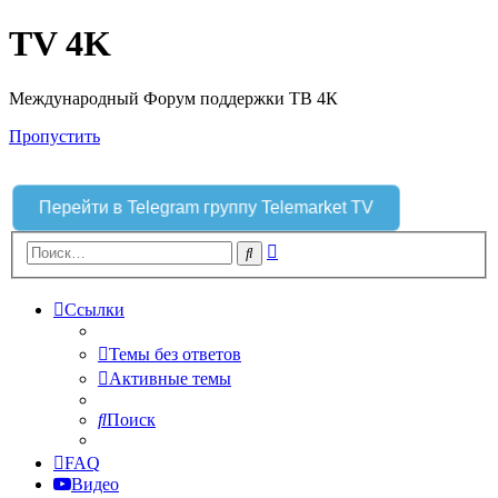
TV 4K
Международный Форум поддержки ТВ 4К
Пропустить
Перейти в Telegram группу Telemarket TV
Расширенный
Поиск
поиск
Ссылки
Темы без ответов
Активные темы
Поиск
FAQ
Видео