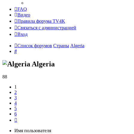
FAQ
Видео
Правила форума TV4K
Связаться с администрацией
Вход
Список форумов
Страны
Algeria
Поиск
Algeria
88
1
2
3
4
5
6
След.
Имя пользователя