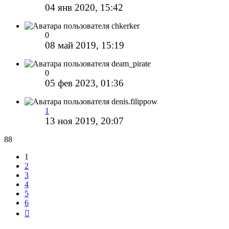
04 янв 2020, 15:42
chkerker
0
08 май 2019, 15:19
deam_pirate
0
05 фев 2023, 01:36
denis.filippow
1
13 ноя 2019, 20:07
88
1
2
3
4
5
6
След.