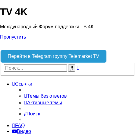
TV 4K
Международный Форум поддержки ТВ 4К
Пропустить
Перейти в Telegram группу Telemarket TV
Расширенный
Поиск
поиск
Ссылки
Темы без ответов
Активные темы
Поиск
FAQ
Видео