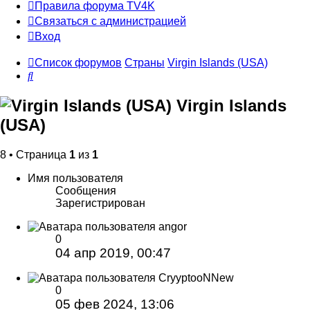
Правила форума TV4K
Связаться с администрацией
Вход
Список форумов
Страны
Virgin Islands (USA)
Поиск
Virgin Islands
(USA)
8 • Страница
1
из
1
Имя пользователя
Сообщения
Зарегистрирован
angor
0
04 апр 2019, 00:47
CryyptooNNew
0
05 фев 2024, 13:06