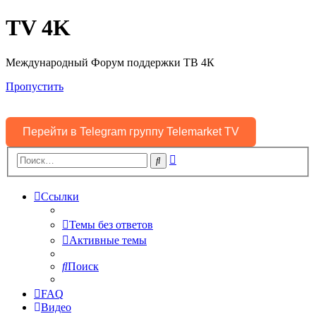
TV 4K
Международный Форум поддержки ТВ 4К
Пропустить
Перейти в Telegram группу Telemarket TV
Расширенный
Поиск
поиск
Ссылки
Темы без ответов
Активные темы
Поиск
FAQ
Видео