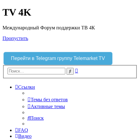
TV 4K
Международный Форум поддержки ТВ 4К
Пропустить
Перейти в Telegram группу Telemarket TV
Расширенный
Поиск
поиск
Ссылки
Темы без ответов
Активные темы
Поиск
FAQ
Видео