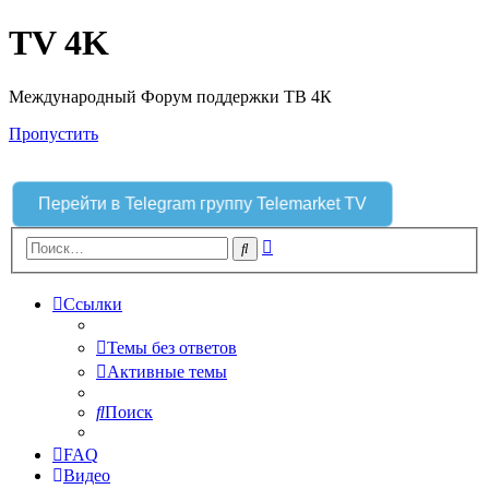
TV 4K
Международный Форум поддержки ТВ 4К
Пропустить
Перейти в Telegram группу Telemarket TV
Расширенный
Поиск
поиск
Ссылки
Темы без ответов
Активные темы
Поиск
FAQ
Видео